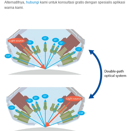
Unduh
Alternatifnya,
hubungi
kami untuk konsultasi gratis dengan spesialis aplikasi
Perangkat
warna kami.
Lunak
Unduhan
Manual
(ENG)
Buku
Pendidikan
(ENG)
Video
Youtube
Pusat
Pembelajaran
Pengukuran
Warna
Pengukuran
Cahaya