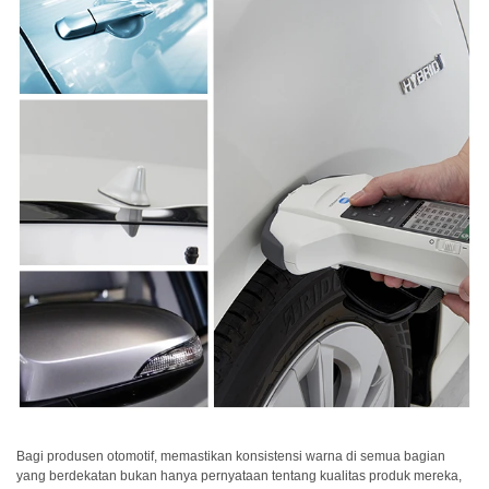
dan
Pelapis
Produk
Perawatan
Pribadi
Farmasi
Plastik
Pra
Tekan
dan
Percetakan
Tekstil
Produk
Pengukuran
Bagi produsen otomotif, memastikan konsistensi warna di semua bagian
Warna
yang berdekatan bukan hanya pernyataan tentang kualitas produk mereka,