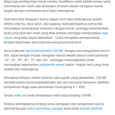
tetapi juga penting bagi merek mereka. Kualifikasi mobil adalah proses yang
Pengukuran
menantang dan salah satu tantangan tersebut adalah mengukur warna
Penampilan
bagian dengan permukaan kecil atau melengkung.
Pencitraan
Saat mencoba mengukur warna bagian kecil atau melengkung seperti
antena sirip hiu, kaca spion, dan gagang, kelengkungannya sering kali
Hiperspektral
menyulitkan penempatan instrumen dengan benar, sehingga menimbulkan
jarak yang kecil dan celah yang tidak tertutup sehingga menghasilkan
data
Pengukuran
warna
yang tidak dapat diandalkan . Untuk mengatasi permasalahan
Cahaya
tersebut diperlukan alat yang luas pengukurannya kecil.
Pengukuran
Konica Minolta
Spectrophotometer CM-M6
, dengan luas pengukuran kecil 6
Tampilan
mm, dapat dengan mudah mengukur warna metalik pada 6 sudut pandang
-15°, 15°, 25°, 45°, 75° dan 110°, sehingga memungkinkan untuk
Produk
menangkap sepenuhnya
perjalanan warna
bagian -bagian kecil yang dicat
metalik dan melengkung.
yang
Dihentikan
Dilengkapi dengan sistem iluminasi jalur ganda yang dipatenkan, CM-M6
memiliki sistem iluminasi/penglihatan dari dua sisi yang menjamin stabilitas
pengukuran tinggi pada permukaan melengkung (r > 300).
Sumber
Unduh
Tonton
video
ini untuk mempelajari lebih lanjut tentang CM-M6.
Katalog
Ketahui selengkapnya tentang solusi pengujian dan pengukuran warna
(ENG)
otomotif dengan
solusi pencitraan canggih
kami untuk
industri otomotif.