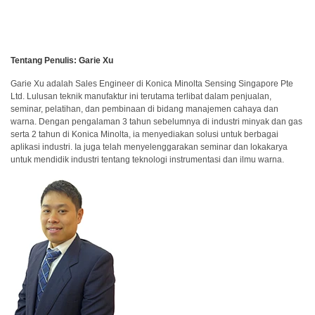
Buku
Putih
Tentang Penulis: Garie Xu
Studi
Kasus
Garie Xu adalah Sales Engineer di Konica Minolta Sensing Singapore Pte
Ltd. Lulusan teknik manufaktur ini terutama terlibat dalam penjualan,
Webinar
seminar, pelatihan, dan pembinaan di bidang manajemen cahaya dan
warna. Dengan pengalaman 3 tahun sebelumnya di industri minyak dan gas
Sesuai
serta 2 tahun di Konica Minolta, ia menyediakan solusi untuk berbagai
Permintaan
aplikasi industri. Ia juga telah menyelenggarakan seminar dan lokakarya
untuk mendidik industri tentang teknologi instrumentasi dan ilmu warna.
Poster
Glosarium
FAQ
Blog
Tentang
Kami
Informasi