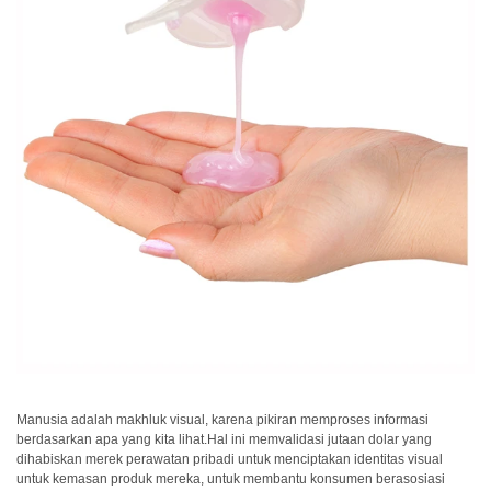
dan
Pelapis
Produk
Perawatan
Pribadi
Farmasi
Plastik
Pra
Tekan
dan
Percetakan
Tekstil
Produk
Manusia adalah makhluk visual, karena pikiran memproses informasi
berdasarkan apa yang kita lihat.Hal ini memvalidasi jutaan dolar yang
Pengukuran
dihabiskan merek perawatan pribadi untuk menciptakan identitas visual
Warna
untuk kemasan produk mereka, untuk membantu konsumen berasosiasi