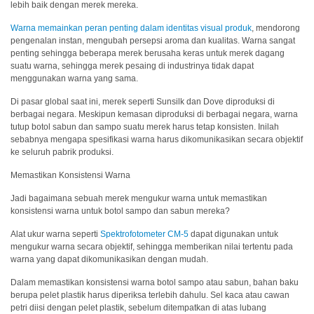
lebih baik dengan merek mereka.
Pengukuran
Penampilan
Warna memainkan peran penting dalam identitas visual produk
, mendorong
pengenalan instan, mengubah persepsi aroma dan kualitas. Warna sangat
Pencitraan
penting sehingga beberapa merek berusaha keras untuk merek dagang
suatu warna, sehingga merek pesaing di industrinya tidak dapat
Hiperspektral
menggunakan warna yang sama.
Pengukuran
Di pasar global saat ini, merek seperti Sunsilk dan Dove diproduksi di
Cahaya
berbagai negara. Meskipun kemasan diproduksi di berbagai negara, warna
tutup botol sabun dan sampo suatu merek harus tetap konsisten. Inilah
Pengukuran
sebabnya mengapa spesifikasi warna harus dikomunikasikan secara objektif
Tampilan
ke seluruh pabrik produksi.
Memastikan Konsistensi Warna
Produk
yang
Jadi bagaimana sebuah merek mengukur warna untuk memastikan
Dihentikan
konsistensi warna untuk botol sampo dan sabun mereka?
Alat ukur warna seperti
Spektrofotometer CM-5
dapat digunakan untuk
Sumber
mengukur warna secara objektif, sehingga memberikan nilai tertentu pada
Unduh
warna yang dapat dikomunikasikan dengan mudah.
Katalog
Dalam memastikan konsistensi warna botol sampo atau sabun, bahan baku
(ENG)
berupa pelet plastik harus diperiksa terlebih dahulu. Sel kaca atau cawan
petri diisi dengan pelet plastik, sebelum ditempatkan di atas lubang