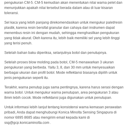
Unduh
pengukuran CM-5. CM-5 kemudian akan menentukan nilai warna pelet dan
Perangkat
menunjukkan apakah nilai tersebut berada dalam atau di luar kisaran
toleransi.
Lunak
Sel kaca yang lebih panjang direkomendasikan untuk mengukur palet/resin
Unduhan
plastik, karena resin bersifat granular dan cahaya dari instrumen dapat
Manual
menembus resin ini dengan mudah, sehingga menghasilkan pengukuran
(ENG)
yang tidak akurat. Oleh karena itu, lebih baik memiliki sel yang lebih tinggi
yang terisi penuh.
Buku
Setelah bahan baku diperiksa, selanjutnya botol dan penutupnya.
Pendidikan
(ENG)
Setelah proses blow molding pada botol, CM-5 menawarkan 3 ukuran
pengukuran yang berbeda. Yaitu 3, 8, dan 30 mm untuk menyesuaikan
Video
berbagai ukuran dan profil botol. Mode reflektansi biasanya dipilih untuk
Youtube
jenis pengukuran seperti itu.
Terakhir, warna penutup juga sama pentingnya, karena harus serasi dengan
Pusat
warna botol. Untuk mengukur warna penutupan, area pengukuran 3 atau
Pembelajaran
8mm lebih cocok. Mode reflektansi juga digunakan untuk penutupan.
Pengukuran
Untuk informasi lebih lanjut tentang konsistensi warna kemasan perawatan
Warna
pribadi, Anda dapat menghubungi Konica Minolta Sensing Singapura di
nomor 6895 8685 atau mengirim email kepada kami di
Pengukuran
ssg@gcp.konicaminolta.com .
Cahaya