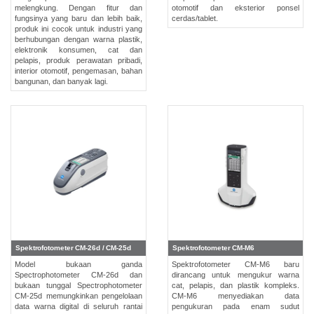
melengkung. Dengan fitur dan
otomotif dan eksterior ponsel
perusahaan
fungsinya yang baru dan lebih baik,
cerdas/tablet.
(ENG)
produk ini cocok untuk industri yang
berhubungan dengan warna plastik,
elektronik konsumen, cat dan
Unit
pelapis, produk perawatan pribadi,
Bisnis
interior otomotif, pengemasan, bahan
bangunan, dan banyak lagi.
Penginderaan
(ENG)
Distributor
Apa
yang
Kami
Perjuangkan
(ENG)
Pojok
Spektrofotometer CM-26d / CM-25d
Spektrofotometer CM-M6
Pengembangan
Model bukaan ganda
Spektrofotometer CM-M6 baru
Produk
Spectrophotometer CM-26d dan
dirancang untuk mengukur warna
bukaan tunggal Spectrophotometer
cat, pelapis, dan plastik kompleks.
Layanan
CM-25d memungkinkan pengelolaan
CM-M6 menyediakan data
data warna digital di seluruh rantai
pengukuran pada enam sudut
Teknis