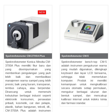
dan
Pelapis
Produk
Perawatan
Pribadi
Farmasi
Plastik
Spektrofotometer CM-3700A Plus
Spektrofotometer CM-5
Pra
Tekan
Spektrofotometer Konica Minolta CM-
Spektrofotometer bench-top CM-5
3700A Plus memiliki fitur baru dan
adalah instrumen pengukuran warna
dan
yang disempurnakan yang
yang mudah digunakan, dilengkapi
Percetakan
memberikan pengulangan yang jauh
keyboard dan layar LCD berwarna,
lebih baik dan memfasilitasi
sehingga tidak memerlukan
manajemen warna sampel yang lebih
komputer. Produk ini memiliki
Tekstil
presisi, baik yang buram, transparan,
kemampuan untuk mengkalibrasi
tembus cahaya, atau berpendar.
secara otomatis setiap permulaan,
Dirancang untuk memenuhi
mengukur berbagai ukuran dan
Produk
kebutuhan berbagai industri seperti
bentuk sampel, dan mencakup
elektronik konsumen, perawatan
kalibrasi internal untuk indeks kimia
Pengukuran
pribadi, kosmetik, cat dan pelapis,
dan farmasi standar.
Warna
plastik, bahan bangunan, tekstil, dll.,
CM-3700A Plus adalah instrumen