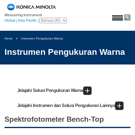
Beranda
Measuring Instrument
Solusi
Global
|
Asia Pacific
|
Luar
angkasa
Home
Instrumen Pengukuran Warna
Pertanian
Instrumen Pengukuran Warna
&
Pangan
Otomotif
Bahan
Bangunan
Jelajahi Solusi Pengukuran Warna
Bahan
Kimia
Jelajahi Instrumen dan Solusi Pengukuran Lainnya
Elektronik
Spektrofotometer Bench-Top
Konsumen
Cat