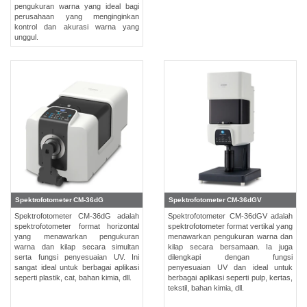
pengukuran warna yang ideal bagi
Pengukuran
perusahaan yang menginginkan
Penampilan
kontrol dan akurasi warna yang
unggul.
Pencitraan
Hiperspektral
Pengukuran
Cahaya
Pengukuran
Tampilan
Produk
yang
Spektrofotometer CM-36dG
Spektrofotometer CM-36dGV
Dihentikan
Spektrofotometer CM-36dG adalah
Spektrofotometer CM-36dGV adalah
spektrofotometer format horizontal
spektrofotometer format vertikal yang
Sumber
yang menawarkan pengukuran
menawarkan pengukuran warna dan
warna dan kilap secara simultan
kilap secara bersamaan. Ia juga
Unduh
serta fungsi penyesuaian UV. Ini
dilengkapi dengan fungsi
sangat ideal untuk berbagai aplikasi
penyesuaian UV dan ideal untuk
Katalog
seperti plastik, cat, bahan kimia, dll.
berbagai aplikasi seperti pulp, kertas,
(ENG)
tekstil, bahan kimia, dll.