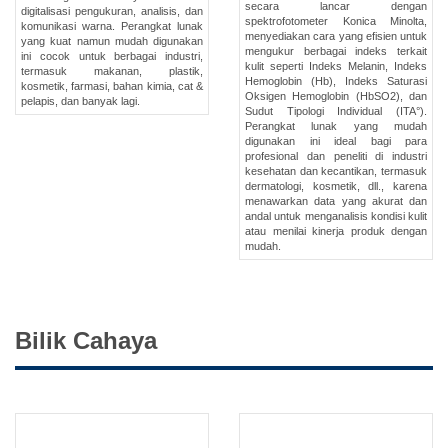
secara lancar dengan
digitalisasi pengukuran, analisis, dan
spektrofotometer Konica Minolta,
komunikasi warna. Perangkat lunak
menyediakan cara yang efisien untuk
yang kuat namun mudah digunakan
mengukur berbagai indeks terkait
ini cocok untuk berbagai industri,
kulit seperti Indeks Melanin, Indeks
termasuk makanan, plastik,
Hemoglobin (Hb), Indeks Saturasi
kosmetik, farmasi, bahan kimia, cat &
Oksigen Hemoglobin (HbSO2), dan
pelapis, dan banyak lagi.
Sudut Tipologi Individual (ITA°).
Perangkat lunak yang mudah
digunakan ini ideal bagi para
profesional dan peneliti di industri
kesehatan dan kecantikan, termasuk
dermatologi, kosmetik, dll., karena
menawarkan data yang akurat dan
andal untuk menganalisis kondisi kulit
atau menilai kinerja produk dengan
mudah.
Bilik Cahaya