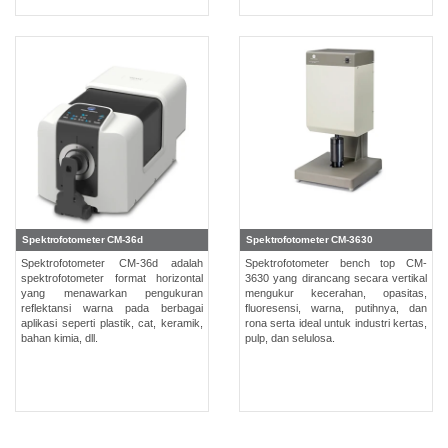
Unduh
Perangkat
Lunak
Unduhan
Manual
(ENG)
Buku
Pendidikan
(ENG)
Spektrofotometer CM-36d
Spektrofotometer CM-3630
Video
Spektrofotometer CM-36d adalah
Spektrofotometer bench top CM-
Youtube
spektrofotometer format horizontal
3630 yang dirancang secara vertikal
yang menawarkan pengukuran
mengukur kecerahan, opasitas,
Pusat
reflektansi warna pada berbagai
fluoresensi, warna, putihnya, dan
aplikasi seperti plastik, cat, keramik,
rona serta ideal untuk industri kertas,
Pembelajaran
bahan kimia, dll.
pulp, dan selulosa.
Pengukuran
Warna
Pengukuran
Cahaya