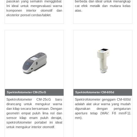
pasokan yang semakin mengglobal.
berbeda dan ideal untuk menangkap
Ini ideal untuk mengevaluasi warna
cat efek metalik dan mutiara kelas
Berita
komponen interior otomotif dan
atas.
eksterior ponsel cerdas/tablet.
Hubungi
Kami
Spektrofotometer CM-25cG
Spektrofotometer CM-600d
Spektrofotometer CM-25cG baru
Spektrofotometer genggam CM-600d
dirancang untuk mengukur warna
adalah alat ukur warna yang mudah
dan kilap secara bersamaan. Dengan
digunakan dengan pengaturan
geometri empat puluh lima nol dan
aperture tetap (MAV: F8 mm/F11
sensor kilap enam puluh derajat,
mm).
spektrofotometer portabel ini ideal
untuk mengukur interior otomotif.