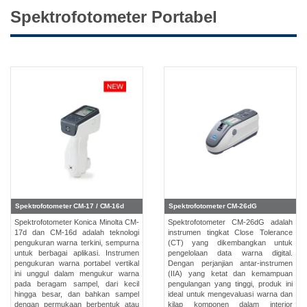
Spektrofotometer Portabel
Buku
Putih
Studi
Kasus
Webinar
Sesuai
Permintaan
Poster
Glosarium
Spektrofotometer CM-17 / CM-16d
Spektrofotometer CM-26dG
FAQ
Spektrofotometer Konica Minolta CM-
Spektrofotometer CM-26dG adalah
17d dan CM-16d adalah teknologi
instrumen tingkat Close Tolerance
Blog
pengukuran warna terkini, sempurna
(CT) yang dikembangkan untuk
untuk berbagai aplikasi. Instrumen
pengelolaan data warna digital.
pengukuran warna portabel vertikal
Dengan perjanjian antar-instrumen
Tentang
ini unggul dalam mengukur warna
(IIA) yang ketat dan kemampuan
Kami
pada beragam sampel, dari kecil
pengulangan yang tinggi, produk ini
hingga besar, dan bahkan sampel
ideal untuk mengevaluasi warna dan
Informasi
dengan permukaan berbentuk atau
kilap komponen dalam interior