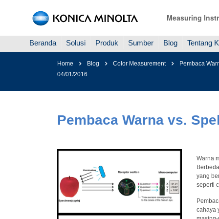
Measuring Inst
Beranda
Solusi
Produk
Sumber
Blog
Tentang 
Home
Blog
Color Measurement
Pembaca Warna
04/01/2016
Pembaca Warna vs. Spek
Warna m
Berbeda
yang be
seperti 
Pembaca
cahaya y
masing-m