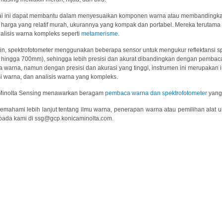
ilai ini dapat membantu dalam menyesuaikan komponen warna atau membandingkan w
 harga yang relatif murah, ukurannya yang kompak dan portabel. Mereka terutama
alisis warna kompleks seperti
metamerisme
.
 lain, spektrofotometer menggunakan beberapa sensor untuk mengukur reflektansi
hingga 700mm), sehingga lebih presisi dan akurat dibandingkan dengan pembaca
warna, namun dengan presisi dan akurasi yang tinggi, instrumen ini merupakan i
i warna, dan analisis warna yang kompleks.
Minolta Sensing menawarkan beragam
pembaca warna dan spektrofotometer
yang
emahami lebih lanjut tentang ilmu warna, penerapan warna atau pemilihan alat u
epada kami di ssg@gcp.konicaminolta.com.