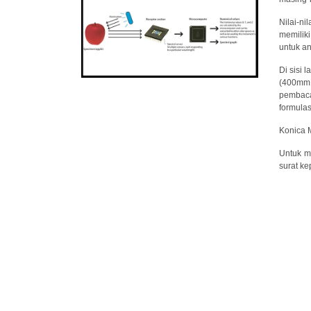
Nilai-n
memiliki
untuk an
Di sisi
(400mm 
pembaca 
formulas
Konica 
Untuk m
surat k