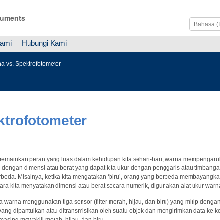
ruments
Kami
Hubungi Kami
 vs. Spektrofotometer
trofotometer
emainkan peran yang luas dalam kehidupan kita sehari-hari, warna mempengaruhi
 dengan dimensi atau berat yang dapat kita ukur dengan penggaris atau timbanga
rbeda. Misalnya, ketika kita mengatakan ‘biru’, orang yang berbeda membayangk
cara kita menyatakan dimensi atau berat secara numerik, digunakan alat ukur war
 warna menggunakan tiga sensor (filter merah, hijau, dan biru) yang mirip deng
ang dipantulkan atau ditransmisikan oleh suatu objek dan mengirimkan data ke ko
asing mewakili merah, hijau, dan biru.