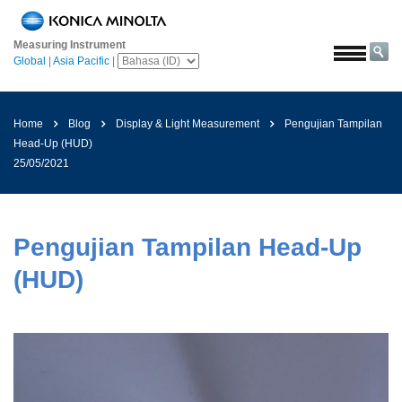
Beranda
Measuring Instrument
Solusi
Global
|
Asia Pacific
|
Luar
angkasa
Home
Blog
Display & Light Measurement
Pengujian Tampilan
Pertanian
Head-Up (HUD)
&
25/05/2021
Pangan
Otomotif
Bahan
Pengujian Tampilan Head-Up
Bangunan
(HUD)
Bahan
Kimia
Elektronik
Konsumen
Cat