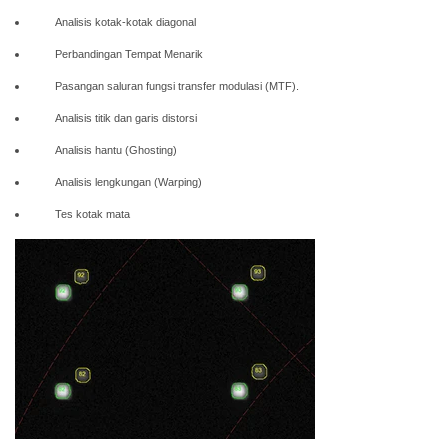
Analisis kotak-kotak diagonal
Buku
Perbandingan Tempat Menarik
Putih
Pasangan saluran fungsi transfer modulasi (MTF).
Studi
Kasus
Analisis titik dan garis distorsi
Analisis hantu (Ghosting)
Webinar
Sesuai
Analisis lengkungan (Warping)
Permintaan
Tes kotak mata
Poster
Glosarium
FAQ
Blog
Tentang
Kami
Informasi