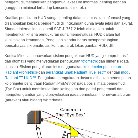
pengemudi, memberikan pengemudi akses ke informasi penting dengan
Pengukuran
gangguan minimal terhadap konsentrasi mereka.
Penampilan
Kualitas pencitraan HUD sangat penting dalam memastikan informasi yang
Pencitraan
disampaikan kepada pengemudi di lingkungan dunia nyata jelas dan akurat.
Standar internasional seperti SAE J1757-2 telah ditetapkan untuk
Hiperspektral
memberikan kriteria pengukuran guna mengevaluasi HUD dalam hal
kualitas dan keamanan. Pengujian standar harus memperhitungkan
Pengukuran
pencahayaan, kromatisitas, kontras, jarak fokus gambar HUD, dll.
Cahaya
Konica Minolta menawarkan sistem pengukuran HUD yang komprehensif
Pengukuran
dan otomatis yang menyediakan pengukuran
fotometrik
dan dimensi (data
Tampilan
spasial). Sistem pengukuran ini menggunakan
kolorimeter pencitraan
Radiant ProMetric®
dan
perangkat lunak Radiant TrueTest™
dengan
modul
Produk
Radiant TT-HUD™
. Pengaturan pengukuran dasar melibatkan penempatan
kolorimeter pencitraan
Radiant
ProMetric® pada posisi mata pengemudi
yang
(Eye Box) untuk mensimulasikan ketinggian dan posisi pengemudi dan
Dihentikan
mengukur gambar yang diproyeksikan pada permukaan monowarna buram
(paravan) atau bidang tak terbatas.
Sumber
Unduh
Katalog
(ENG)