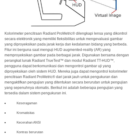
Unduh
Perangkat
Lunak
Unduhan
Manual
Kolorimeter pencitraan
Radiant
ProMetric® dilengkapi lensa yang dikontrol
(ENG)
secara elektronik yang memiliki fleksibilitas untuk mengevaluasi gambar
yang diproyeksikan pada jarak kerja dan kedalaman bidang yang berbeda.
Buku
Fitur ini berguna saat menguji HUD augmented-reality (AR) yang
memproyeksikan gambar pada berbagai jarak. Digunakan bersama dengan
Pendidikan
perangkat lunak
Radiant
TrueTest™ dan modul
Radiant
TT-HUD™,
(ENG)
pengguna dapat berkomunikasi dan mengontrol gambar uji yang
diproyeksikan oleh sistem HUD. Mereka juga dapat mengontrol kolorimeter
Video
pencitraan
Radiant
ProMetric® dari jarak jauh untuk pengukuran dan
Youtube
mengaktifkan pengujian yang ditentukan secara berurutan untuk pengujian
yang sepenuhnya otomatis. Berikut ini adalah beberapa pengujian yang
Pusat
tersedia dalam sistem pengukuran ini.
Pembelajaran
Keseragaman
Pengukuran
Kromatisitas
Warna
Kecerahan ANSI
Pengukuran
Cahaya
Kontras berurutan