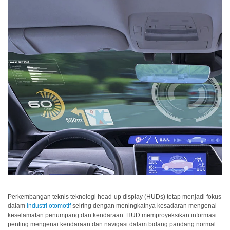
dan
Pelapis
Produk
Perawatan
Pribadi
Farmasi
Plastik
Pra
Tekan
dan
Percetakan
Tekstil
Produk
Perkembangan teknis teknologi head-up display (HUDs) tetap menjadi fokus
dalam
industri otomotif
seiring dengan meningkatnya kesadaran mengenai
Pengukuran
keselamatan penumpang dan kendaraan. HUD memproyeksikan informasi
Warna
penting mengenai kendaraan dan navigasi dalam bidang pandang normal