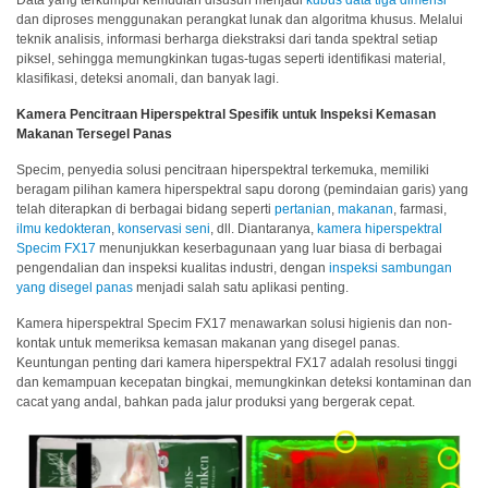
Data yang terkumpul kemudian disusun menjadi
kubus data tiga dimensi
dan diproses menggunakan perangkat lunak dan algoritma khusus. Melalui
Buku
teknik analisis, informasi berharga diekstraksi dari tanda spektral setiap
piksel, sehingga memungkinkan tugas-tugas seperti identifikasi material,
Putih
klasifikasi, deteksi anomali, dan banyak lagi.
Studi
Kamera Pencitraan Hiperspektral Spesifik untuk Inspeksi Kemasan
Kasus
Makanan Tersegel Panas
Webinar
Specim, penyedia solusi pencitraan hiperspektral terkemuka, memiliki
Sesuai
beragam pilihan kamera hiperspektral sapu dorong (pemindaian garis) yang
telah diterapkan di berbagai bidang seperti
pertanian
,
makanan
, farmasi,
Permintaan
ilmu kedokteran
,
konservasi seni
, dll. Diantaranya,
kamera hiperspektral
Specim FX17
menunjukkan keserbagunaan yang luar biasa di berbagai
Poster
pengendalian dan inspeksi kualitas industri, dengan
inspeksi sambungan
yang disegel panas
menjadi salah satu aplikasi penting.
Glosarium
Kamera hiperspektral Specim FX17 menawarkan solusi higienis dan non-
FAQ
kontak untuk memeriksa kemasan makanan yang disegel panas.
Keuntungan penting dari kamera hiperspektral FX17 adalah resolusi tinggi
dan kemampuan kecepatan bingkai, memungkinkan deteksi kontaminan dan
Blog
cacat yang andal, bahkan pada jalur produksi yang bergerak cepat.
Tentang
Kami
Informasi