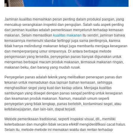
Pengukuran
Penampilan
Jaminan kualitas memainkan peran penting dalam produksi pangan, yang
Pencitraan
mencakup serangkaian inspeksi dan pengujian. Salah satu aspek penting
Hiperspektral
dari jaminan kualitas adalah pemeriksaan menyeluruh terhadap kemasan
makanan. Selain memastikan
kualitas makanan
itu sendiri, jaminan bahwa
Pengukuran
kemasannya memenuhi standar tertinggi juga sama pentingnya, karena
Cahaya
tidak hanya melindungi makanan tetapi juga membantu menjaga kesegaran
dan memperpanjang umur simpannya. Di antara berbagai metode
pengemasan yang tersedia, penyegelan panas banyak digunakan untuk
Pengukuran
mengemas berbagai macam produk makanan, termasuk makanan ringan,
Tampilan
makanan beku, dan barang yang mudah rusak.
Produk
Penyegelan panas adalah teknik yang melibatkan penerapan panas dan
yang
tekanan untuk memadukan dua lapisan bahan kemasan, sehingga
Dihentikan
menghasilkan segel yang kuat dan kedap udara. Menjaga kualitas
sambungan yang disegel dengan panas sangat penting untuk kesegaran
dan keamanan produk makanan. Namun, masalah umum seperti
Sumber
penyegelan yang tidak lengkap, panas berlebih, kontaminasi segel, atau
ketidaksejajaran, dan lain-lain, dapat terjadi.
Unduh
Katalog
Metode pemeriksaan tradisional, seperti inspeksi visual, dll., memiliki
(ENG)
keterbatasan dan mungkin tidak secara efektif mengidentifikasi cacat halus.
Selain itu, metode-metode ini memakan waktu dan rentan terhadap