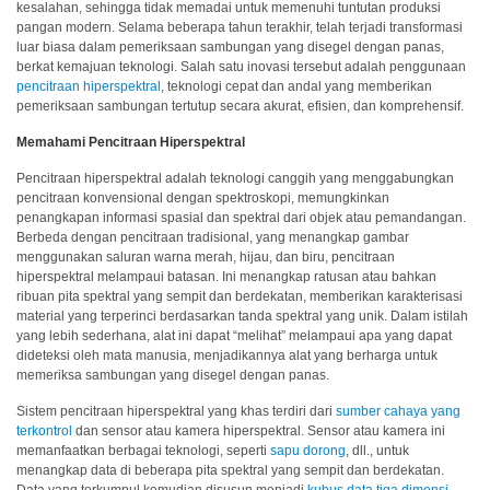
Unduh
kesalahan, sehingga tidak memadai untuk memenuhi tuntutan produksi
Perangkat
pangan modern. Selama beberapa tahun terakhir, telah terjadi transformasi
luar biasa dalam pemeriksaan sambungan yang disegel dengan panas,
Lunak
berkat kemajuan teknologi. Salah satu inovasi tersebut adalah penggunaan
pencitraan hiperspektral
, teknologi cepat dan andal yang memberikan
Unduhan
pemeriksaan sambungan tertutup secara akurat, efisien, dan komprehensif.
Manual
(ENG)
Memahami Pencitraan Hiperspektral
Pencitraan hiperspektral adalah teknologi canggih yang menggabungkan
Buku
pencitraan konvensional dengan spektroskopi, memungkinkan
Pendidikan
penangkapan informasi spasial dan spektral dari objek atau pemandangan.
(ENG)
Berbeda dengan pencitraan tradisional, yang menangkap gambar
menggunakan saluran warna merah, hijau, dan biru, pencitraan
Video
hiperspektral melampaui batasan. Ini menangkap ratusan atau bahkan
Youtube
ribuan pita spektral yang sempit dan berdekatan, memberikan karakterisasi
material yang terperinci berdasarkan tanda spektral yang unik. Dalam istilah
Pusat
yang lebih sederhana, alat ini dapat “melihat” melampaui apa yang dapat
dideteksi oleh mata manusia, menjadikannya alat yang berharga untuk
Pembelajaran
memeriksa sambungan yang disegel dengan panas.
Pengukuran
Sistem pencitraan hiperspektral yang khas terdiri dari
sumber cahaya yang
Warna
terkontrol
dan sensor atau kamera hiperspektral. Sensor atau kamera ini
memanfaatkan berbagai teknologi, seperti
sapu dorong
, dll., untuk
Pengukuran
menangkap data di beberapa pita spektral yang sempit dan berdekatan.
Cahaya