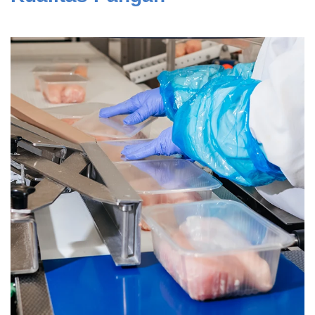
dan
Pelapis
Produk
Perawatan
Pribadi
Farmasi
Plastik
Pra
Tekan
dan
Percetakan
Tekstil
Produk
Pengukuran
Warna