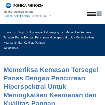
Beranda
Measuring Instrument
Solusi
Global
|
Asia Pacific
|
Luar
angkasa
Home
Blog
Hyperspectral Imaging
Memeriksa Kemasan
Pertanian
Tersegel Panas Dengan Pencitraan Hiperspektral Untuk Meningkatkan
&
Keamanan dan Kualitas Pangan
Pangan
12/10/2023
Otomotif
Bahan
Bangunan
Memeriksa Kemasan Tersegel
Bahan
Panas Dengan Pencitraan
Kimia
Hiperspektral Untuk
Elektronik
Meningkatkan Keamanan dan
Konsumen
Kualitas Pangan
Cat