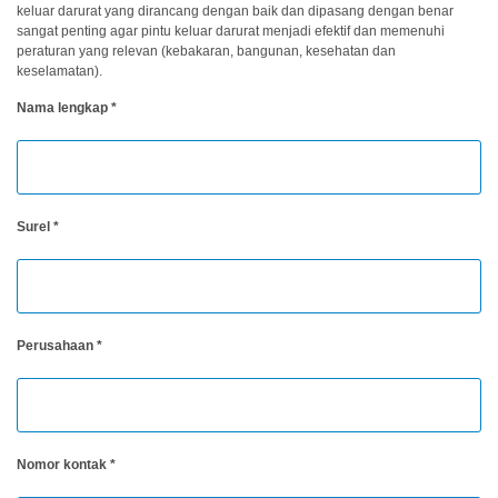
keluar darurat yang dirancang dengan baik dan dipasang dengan benar
dan
sangat penting agar pintu keluar darurat menjadi efektif dan memenuhi
Pelapis
peraturan yang relevan (kebakaran, bangunan, kesehatan dan
keselamatan).
Produk
Perawatan
Nama lengkap
*
Pribadi
Farmasi
Plastik
Surel
*
Pra
Tekan
dan
Percetakan
Perusahaan
*
Tekstil
Produk
Pengukuran
Nomor kontak
*
Warna