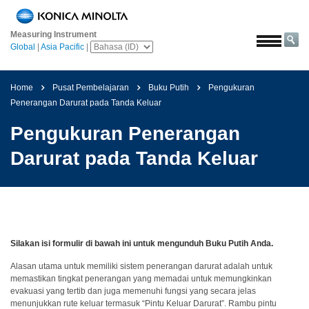
Beranda
Measuring Instrument
Solusi
Global
|
Asia Pacific
|
Luar
angkasa
Home
Pusat Pembelajaran
Buku Putih
Pengukuran
Pertanian
Penerangan Darurat pada Tanda Keluar
&
Pengukuran Penerangan
Pangan
Darurat pada Tanda Keluar
Otomotif
Bahan
Bangunan
Bahan
Kimia
Silakan isi formulir di bawah ini untuk mengunduh Buku Putih Anda.
Elektronik
Alasan utama untuk memiliki sistem penerangan darurat adalah untuk
Konsumen
memastikan tingkat penerangan yang memadai untuk memungkinkan
evakuasi yang tertib dan juga memenuhi fungsi yang secara jelas
Cat
menunjukkan rute keluar termasuk “Pintu Keluar Darurat”. Rambu pintu