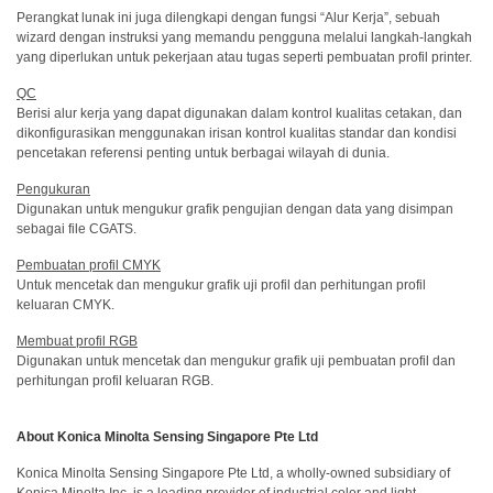
Perangkat lunak ini juga dilengkapi dengan fungsi “Alur Kerja”, sebuah
perusahaan
wizard dengan instruksi yang memandu pengguna melalui langkah-langkah
(ENG)
yang diperlukan untuk pekerjaan atau tugas seperti pembuatan profil printer.
Unit
QC
Bisnis
Berisi alur kerja yang dapat digunakan dalam kontrol kualitas cetakan, dan
Penginderaan
dikonfigurasikan menggunakan irisan kontrol kualitas standar dan kondisi
(ENG)
pencetakan referensi penting untuk berbagai wilayah di dunia.
Pengukuran
Distributor
Digunakan untuk mengukur grafik pengujian dengan data yang disimpan
sebagai file CGATS.
Apa
yang
Pembuatan profil CMYK
Untuk mencetak dan mengukur grafik uji profil dan perhitungan profil
Kami
keluaran CMYK.
Perjuangkan
(ENG)
Membuat profil RGB
Digunakan untuk mencetak dan mengukur grafik uji pembuatan profil dan
Pojok
perhitungan profil keluaran RGB.
Pengembangan
Produk
About Konica Minolta Sensing Singapore Pte Ltd
Layanan
Konica Minolta Sensing Singapore Pte Ltd, a wholly-owned subsidiary of
Teknis
Konica Minolta Inc, is a leading provider of industrial color and light