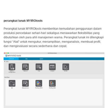
Unduh
Perangkat
Lunak
Unduhan
perangkat lunak MYIROtools
Manual
Perangkat lunak MYIROtools memberikan kemudahan penggunaan dalam
(ENG)
produksi pencetakan sehari-hari sekaligus menawarkan fleksibilitas yang
dibutuhkan oleh para ahli manajemen warna. Perangkat lunak ini dilengkapi
Buku
fungsi “Alat” untuk mengukur, menampilkan, menganalisis, membuat profil,
Pendidikan
dan mengevaluasi secara sederhana dan cepat.
(ENG)
Video
Youtube
Pusat
Pembelajaran
Pengukuran
Warna
Pengukuran
Cahaya