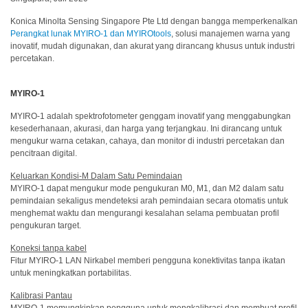
dan
Konica Minolta Sensing Singapore Pte Ltd dengan bangga memperkenalkan
Pelapis
Perangkat lunak MYIRO-1 dan MYIROtools
, solusi manajemen warna yang
inovatif, mudah digunakan, dan akurat yang dirancang khusus untuk industri
Produk
percetakan.
Perawatan
Pribadi
MYIRO-1
Farmasi
MYIRO-1 adalah spektrofotometer genggam inovatif yang menggabungkan
kesederhanaan, akurasi, dan harga yang terjangkau. Ini dirancang untuk
Plastik
mengukur warna cetakan, cahaya, dan monitor di industri percetakan dan
pencitraan digital.
Pra
Tekan
Keluarkan Kondisi-M Dalam Satu Pemindaian
dan
MYIRO-1 dapat mengukur mode pengukuran M0, M1, dan M2 dalam satu
Percetakan
pemindaian sekaligus mendeteksi arah pemindaian secara otomatis untuk
menghemat waktu dan mengurangi kesalahan selama pembuatan profil
pengukuran target.
Tekstil
Koneksi tanpa kabel
Produk
Fitur MYIRO-1 LAN Nirkabel memberi pengguna konektivitas tanpa ikatan
untuk meningkatkan portabilitas.
Pengukuran
Warna
Kalibrasi Pantau