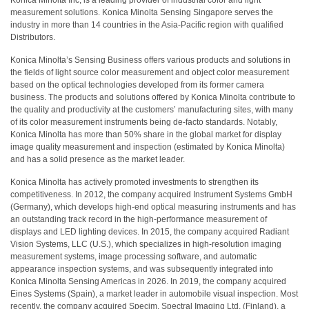
measurement solutions. Konica Minolta Sensing Singapore serves the
Berita
industry in more than 14 countries in the Asia-Pacific region with qualified
Distributors.
Hubungi
Konica Minolta’s Sensing Business offers various products and solutions in
Kami
the fields of light source color measurement and object color measurement
based on the optical technologies developed from its former camera
business. The products and solutions offered by Konica Minolta contribute to
the quality and productivity at the customers’ manufacturing sites, with many
of its color measurement instruments being de-facto standards. Notably,
Konica Minolta has more than 50% share in the global market for display
image quality measurement and inspection (estimated by Konica Minolta)
and has a solid presence as the market leader.
Konica Minolta has actively promoted investments to strengthen its
competitiveness. In 2012, the company acquired Instrument Systems GmbH
(Germany), which develops high-end optical measuring instruments and has
an outstanding track record in the high-performance measurement of
displays and LED lighting devices. In 2015, the company acquired Radiant
Vision Systems, LLC (U.S.), which specializes in high-resolution imaging
measurement systems, image processing software, and automatic
appearance inspection systems, and was subsequently integrated into
Konica Minolta Sensing Americas in 2026. In 2019, the company acquired
Eines Systems (Spain), a market leader in automobile visual inspection. Most
recently, the company acquired Specim, Spectral Imaging Ltd. (Finland), a