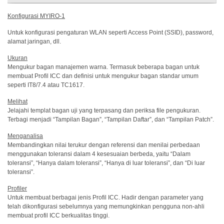
Konfigurasi MYIRO-1
Buku
Putih
Untuk konfigurasi pengaturan WLAN seperti Access Point (SSID), password,
alamat jaringan, dll.
Studi
Kasus
Ukuran
Mengukur bagan manajemen warna. Termasuk beberapa bagan untuk
membuat Profil ICC dan definisi untuk mengukur bagan standar umum
Webinar
seperti IT8/7.4 atau TC1617.
Sesuai
Permintaan
Melihat
Jelajahi templat bagan uji yang terpasang dan periksa file pengukuran.
Poster
Terbagi menjadi “Tampilan Bagan”, “Tampilan Daftar”, dan “Tampilan Patch”.
Glosarium
Menganalisa
Membandingkan nilai terukur dengan referensi dan menilai perbedaan
FAQ
menggunakan toleransi dalam 4 kesesuaian berbeda, yaitu “Dalam
toleransi”, “Hanya dalam toleransi”, “Hanya di luar toleransi”, dan “Di luar
toleransi”.
Blog
Profiler
Tentang
Untuk membuat berbagai jenis Profil ICC. Hadir dengan parameter yang
Kami
telah dikonfigurasi sebelumnya yang memungkinkan pengguna non-ahli
membuat profil ICC berkualitas tinggi.
Informasi