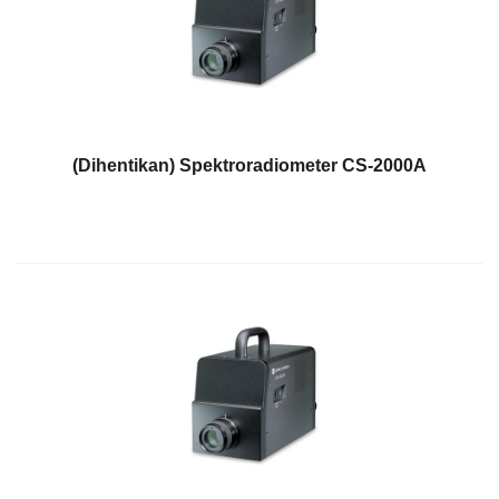
dan
Pelapis
Produk
Perawatan
Pribadi
(Dihentikan) Spektroradiometer CS-2000A
Farmasi
Plastik
Pra
Tekan
dan
Percetakan
Tekstil
Produk
Pengukuran
Warna