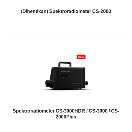
Pengukuran
Penampilan
(Dihentikan) Spektroradiometer CS-2000
Pencitraan
Hiperspektral
Pengukuran
Cahaya
Pengukuran
Tampilan
Produk
yang
Dihentikan
Sumber
Unduh
Spektroradiometer CS-3000HDR / CS-3000 / CS-
Katalog
2000Plus
(ENG)