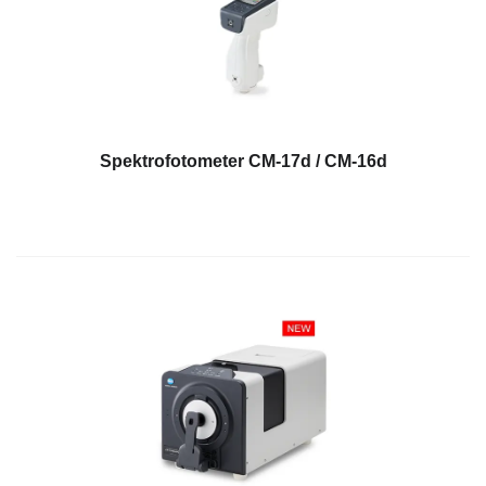
dan
Pelapis
Produk
Perawatan
Pribadi
Spektrofotometer CM-17d / CM-16d
Farmasi
Plastik
Pra
Tekan
dan
Percetakan
Tekstil
Produk
Pengukuran
Warna