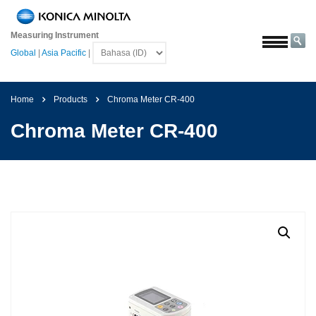
Beranda
Measuring Instrument
Solusi
Global
|
Asia Pacific
|
Luar
angkasa
Home
Products
Chroma Meter CR-400
Pertanian
&
Chroma Meter CR-400
Pangan
Otomotif
Bahan
Bangunan
Bahan
Kimia
Elektronik
Konsumen
Cat