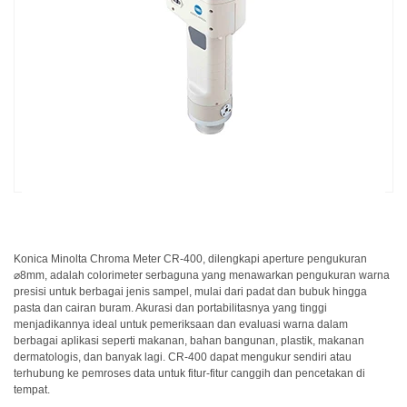
dan
Pelapis
Produk
Perawatan
Pribadi
Farmasi
Plastik
Pra
Tekan
dan
Konica Minolta Chroma Meter CR-400, dilengkapi aperture pengukuran
Percetakan
⌀8mm, adalah colorimeter serbaguna yang menawarkan pengukuran warna
presisi untuk berbagai jenis sampel, mulai dari padat dan bubuk hingga
Tekstil
pasta dan cairan buram. Akurasi dan portabilitasnya yang tinggi
menjadikannya ideal untuk pemeriksaan dan evaluasi warna dalam
Produk
berbagai aplikasi seperti makanan, bahan bangunan, plastik, makanan
dermatologis, dan banyak lagi. CR-400 dapat mengukur sendiri atau
Pengukuran
terhubung ke pemroses data untuk fitur-fitur canggih dan pencetakan di
Warna
tempat.