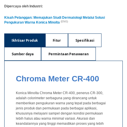
Pengukuran
Dipercaya oleh Industri:
Penampilan
Kisah Pelanggan: Memajukan Studi Dermatologi Melalui Solusi
Pencitraan
(ENG)
Pengukuran Warna Konica Minolta
Hiperspektral
Pengukuran
Ikhtisar Produk
Fitur
Spesifikasi
Cahaya
Sumber daya
Permintaan Penawaran
Pengukuran
Tampilan
Produk
Chroma Meter CR-400
yang
Dihentikan
Konica Minolta Chroma Meter CR-400, penerus CR-300,
Sumber
adalah colorimeter serbaguna yang dirancang untuk
memberikan pengukuran warna yang tepat pada berbagai
Unduh
jenis produk dan permukaan pada berbagai aplikasi,
Katalog
khususnya melayani sampel dengan kondisi permukaan
(ENG)
lebih halus atau warna minimal variasi. Akurasi dan
keandalannya yang tinggi memastikan proses yang lebih