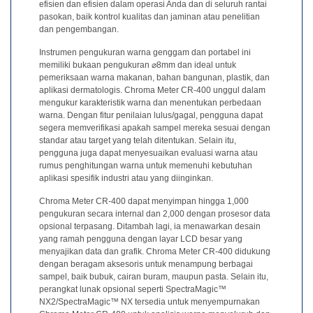
Unduh
efisien dan efisien dalam operasi Anda dan di seluruh rantai
pasokan, baik kontrol kualitas dan jaminan atau penelitian
Perangkat
dan pengembangan.
Lunak
Instrumen pengukuran warna genggam dan portabel ini
Unduhan
memiliki bukaan pengukuran ⌀8mm dan ideal untuk
Manual
pemeriksaan warna makanan, bahan bangunan, plastik, dan
(ENG)
aplikasi dermatologis. Chroma Meter CR-400 unggul dalam
mengukur karakteristik warna dan menentukan perbedaan
Buku
warna. Dengan fitur penilaian lulus/gagal, pengguna dapat
segera memverifikasi apakah sampel mereka sesuai dengan
Pendidikan
standar atau target yang telah ditentukan. Selain itu,
(ENG)
pengguna juga dapat menyesuaikan evaluasi warna atau
rumus penghitungan warna untuk memenuhi kebutuhan
Video
aplikasi spesifik industri atau yang diinginkan.
Youtube
Chroma Meter CR-400 dapat menyimpan hingga 1,000
Pusat
pengukuran secara internal dan 2,000 dengan prosesor data
opsional terpasang. Ditambah lagi, ia menawarkan desain
Pembelajaran
yang ramah pengguna dengan layar LCD besar yang
Pengukuran
menyajikan data dan grafik. Chroma Meter CR-400 didukung
dengan beragam aksesoris untuk menampung berbagai
Warna
sampel, baik bubuk, cairan buram, maupun pasta. Selain itu,
perangkat lunak opsional seperti SpectraMagic™
Pengukuran
NX2/SpectraMagic™ NX tersedia untuk menyempurnakan
Cahaya