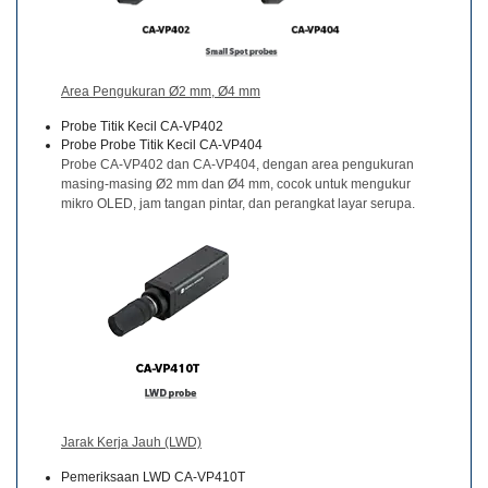
perusahaan
(ENG)
Unit
Area Pengukuran Ø2 mm, Ø4 mm
Bisnis
Probe Titik Kecil CA-VP402
Penginderaan
Probe Probe Titik Kecil CA-VP404
(ENG)
Probe CA-VP402 dan CA-VP404, dengan area pengukuran
masing-masing Ø2 mm dan Ø4 mm, cocok untuk mengukur
Distributor
mikro OLED, jam tangan pintar, dan perangkat layar serupa.
Apa
yang
Kami
Perjuangkan
(ENG)
Pojok
Pengembangan
Produk
Jarak Kerja Jauh (LWD)
Layanan
Pemeriksaan LWD CA-VP410T
Teknis