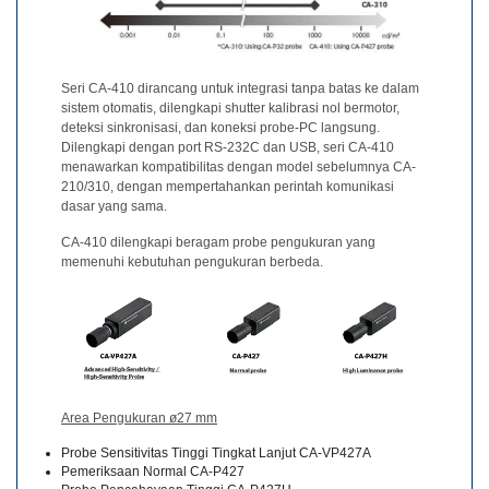
Unduh
Perangkat
Lunak
Seri CA-410 dirancang untuk integrasi tanpa batas ke dalam
Unduhan
sistem otomatis, dilengkapi shutter kalibrasi nol bermotor,
Manual
deteksi sinkronisasi, dan koneksi probe-PC langsung.
(ENG)
Dilengkapi dengan port RS-232C dan USB, seri CA-410
menawarkan kompatibilitas dengan model sebelumnya CA-
Buku
210/310, dengan mempertahankan perintah komunikasi
Pendidikan
dasar yang sama.
(ENG)
CA-410 dilengkapi beragam probe pengukuran yang
memenuhi kebutuhan pengukuran berbeda.
Video
Youtube
Pusat
Pembelajaran
Pengukuran
Warna
Area Pengukuran ø27 mm
Probe Sensitivitas Tinggi Tingkat Lanjut CA-VP427A
Pengukuran
Pemeriksaan Normal CA-P427
Cahaya