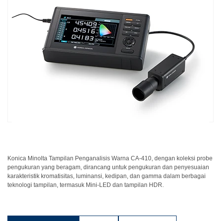
dan
Pelapis
Produk
Perawatan
Pribadi
Farmasi
Plastik
Pra
Tekan
dan
Percetakan
Konica Minolta Tampilan Penganalisis Warna CA-410, dengan koleksi probe
Tekstil
pengukuran yang beragam, dirancang untuk pengukuran dan penyesuaian
karakteristik kromatisitas, luminansi, kedipan, dan gamma dalam berbagai
Produk
teknologi tampilan, termasuk Mini-LED dan tampilan HDR.
Pengukuran
Warna