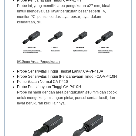
Probe Pencahayaan Tinggi CA-P427H
Probe ini, yang memiliki area pengukuran ø27 mm, ideal
Buku
untuk mengevaluasi layar berukuran besar seperti TV,
monitor PC, ponsel cerdas layar besar, layar dalam
Putih
kendaraan, dll.
Studi
Kasus
Webinar
Sesuai
Permintaan
Ø10mm Area Pengukuran
Poster
Probe Sensitivitas Tinggi Tingkat Lanjut CA-VP410A
Probe Sensitivitas Tinggi (Pencahayaan Tinggi) CA-VP410H
Pemeriksaan Normal CA-P410
Glosarium
Probe Pencahayaan Tinggi CA-P410H
Probe ini hadir dengan area pengukuran ø10 mm dan cocok
FAQ
untuk mengukur jam tangan pintar, ponsel cerdas kecil, dan
layar berukuran kecil lainnya.
Blog
Tentang
Kami
Informasi