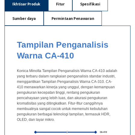
Ikhtisar Produk
Fitur
Spesifikasi
Pengukuran
Penampilan
Sumber daya
Permintaan Penawaran
Pencitraan
Hiperspektral
Pengukuran
Tampilan Penganalisis
Cahaya
Warna CA-410
Pengukuran
Tampilan
Konica Minolta Tampilan Penganalisis Warna CA-410 adalah
Produk
yang terbaru dalam rangkaian penganalisis standar industri,
menggantikan Tampilan Penganalisis Warna CA-310. CA-
yang
410 menawarkan kinerja yang unggul, dengan kemampuan
Dihentikan
pengukuran kecepatan tinggi, rentang pengukuran
pencahayaan yang lebih luas, dan akurasi pengukuran
Sumber
kromatisitas yang ditingkatkan. Fitur-fitur canggihnya
membuatnya sangat cocok untuk memenuhi kebutuhan
Unduh
pengukuran berbagai teknologi tampilan, termasuk HDR,
Katalog
OLED, dan layar mikro.
(ENG)