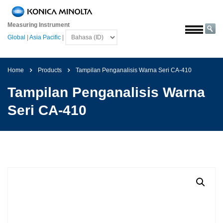
Beranda
Measuring Instrument
Solusi
Global
|
Asia Pacific
|
Luar
angkasa
Home
Products
Tampilan Penganalisis Warna Seri CA-410
Pertanian
&
Tampilan Penganalisis Warna
Pangan
Seri CA-410
Otomotif
Bahan
Bangunan
Bahan
Kimia
Elektronik
Konsumen
Cat