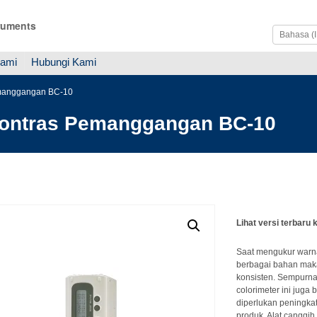
ruments
Kami
Hubungi Kami
emanggangan BC-10
Kontras Pemanggangan BC-10
Lihat versi terbaru 
Saat mengukur warna
berbagai bahan maka
konsisten. Sempurna
colorimeter ini juga
diperlukan peningkat
produk. Alat canggi