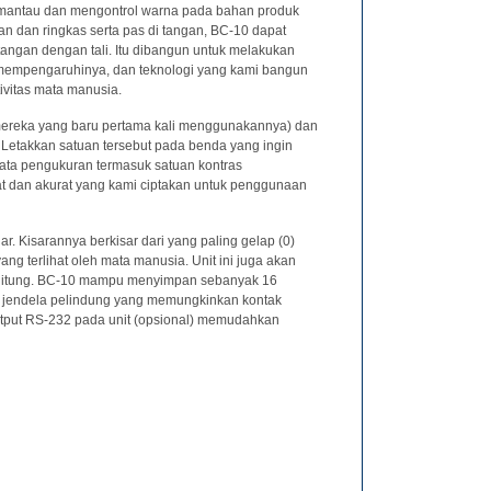
 memantau dan mengontrol warna pada bahan produk
an dan ringkas serta pas di tangan, BC-10 dapat
tangan dengan tali. Itu dibangun untuk melakukan
k mempengaruhinya, dan teknologi yang kami bangun
vitas mata manusia.
 mereka yang baru pertama kali menggunakannya) dan
h. Letakkan satuan tersebut pada benda yang ingin
 data pengukuran termasuk satuan kontras
at dan akurat yang kami ciptakan untuk penggunaan
dar. Kisarannya berkisar dari yang paling gelap (0)
ng terlihat oleh mata manusia. Unit ini juga akan
 dihitung. BC-10 mampu menyimpan sebanyak 16
n jendela pelindung yang memungkinkan kontak
 output RS-232 pada unit (opsional) memudahkan