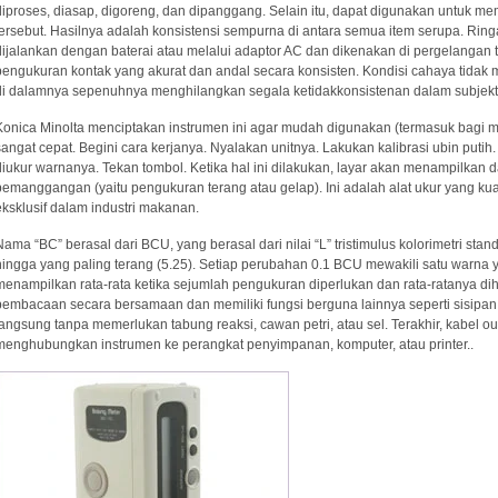
diproses, diasap, digoreng, dan dipanggang. Selain itu, dapat digunakan untuk
tersebut. Hasilnya adalah konsistensi sempurna di antara semua item serupa. Ring
dijalankan dengan baterai atau melalui adaptor AC dan dikenakan di pergelangan 
pengukuran kontak yang akurat dan andal secara konsisten. Kondisi cahaya tida
di dalamnya sepenuhnya menghilangkan segala ketidakkonsistenan dalam subjekti
Konica Minolta menciptakan instrumen ini agar mudah digunakan (termasuk bagi
sangat cepat. Begini cara kerjanya. Nyalakan unitnya. Lakukan kalibrasi ubin puti
diukur warnanya. Tekan tombol. Ketika hal ini dilakukan, layar akan menampilkan
pemanggangan (yaitu pengukuran terang atau gelap). Ini adalah alat ukur yang ku
eksklusif dalam industri makanan.
Nama “BC” berasal dari BCU, yang berasal dari nilai “L” tristimulus kolorimetri stan
hingga yang paling terang (5.25). Setiap perubahan 0.1 BCU mewakili satu warna ya
menampilkan rata-rata ketika sejumlah pengukuran diperlukan dan rata-ratanya
pembacaan secara bersamaan dan memiliki fungsi berguna lainnya seperti sisipa
langsung tanpa memerlukan tabung reaksi, cawan petri, atau sel. Terakhir, kabel
menghubungkan instrumen ke perangkat penyimpanan, komputer, atau printer..