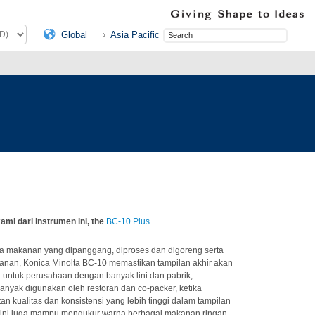
Global
Asia Pacific
kami dari instrumen ini, the
BC-10 Plus
 makanan yang dipanggang, diproses dan digoreng serta
nan, Konica Minolta BC-10 memastikan tampilan akhir akan
 untuk perusahaan dengan banyak lini dan pabrik,
 banyak digunakan oleh restoran dan co-packer, ketika
an kualitas dan konsistensi yang lebih tinggi dalam tampilan
h ini juga mampu mengukur warna berbagai makanan ringan