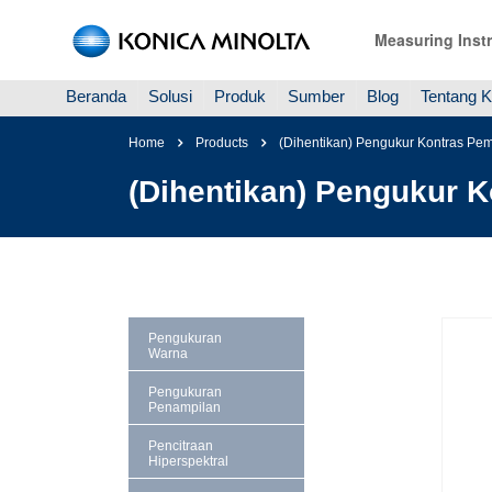
Measuring Inst
Beranda
Solusi
Produk
Sumber
Blog
Tentang 
Home
Products
(Dihentikan) Pengukur Kontras P
(Dihentikan) Pengukur 
Pengukuran
Warna
Pengukuran
Penampilan
Pencitraan
Hiperspektral