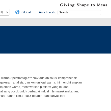
Global
Asia Pacific
a warna SpectraMagic™ NX2 adalah solusi komprehensif
engukuran, analisis, dan komunikasi warna. Ini menghilangkan
najemen warna, menawarkan platform yang mudah
t yang cocok untuk berbagai industri, termasuk makanan,
rmasi, bahan kimia, cat & pelapis, dan banyak lagi.