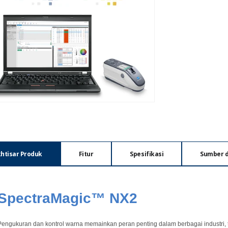
khtisar Produk
Fitur
Spesifikasi
Sumber 
SpectraMagic™ NX2
Pengukuran dan kontrol warna memainkan peran penting dalam berbagai industri, t