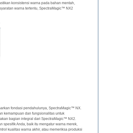
memastikan konsistensi warna pada bahan mentah,
rsyaratan warna tertentu, SpectraMagic™ NX2
arkan fondasi pendahulunya, SpectraMagic™ NX.
an kemampuan dan fungsionalitas untuk
pakan bagian integral dari SpectraMagic™ NX2.
 spesifik Anda, baik itu mengatur warna merek,
rol kualitas warna akhir, atau memeriksa produksi