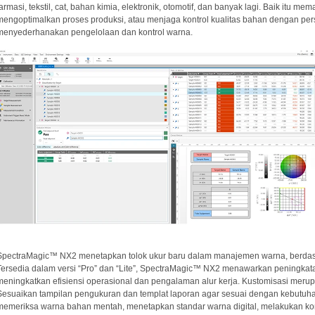
farmasi, tekstil, cat, bahan kimia, elektronik, otomotif, dan banyak lagi. Baik itu 
mengoptimalkan proses produksi, atau menjaga kontrol kualitas bahan dengan pe
menyederhanakan pengelolaan dan kontrol warna.
SpectraMagic™ NX2 menetapkan tolok ukur baru dalam manajemen warna, berdas
Tersedia dalam versi “Pro” dan “Lite”, SpectraMagic™ NX2 menawarkan peningkat
meningkatkan efisiensi operasional dan pengalaman alur kerja. Kustomisasi meru
Sesuaikan tampilan pengukuran dan templat laporan agar sesuai dengan kebutuhan
memeriksa warna bahan mentah, menetapkan standar warna digital, melakukan kont