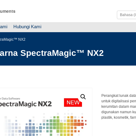
ruments
Kami
Hubungi Kami
ctraMagic™ NX2
Warna SpectraMagic™ NX2
Perangkat lunak dat
untuk digitalisasi p
kerumitan dalam ma
digunakan namun kua
plastik, kosmetik, fa