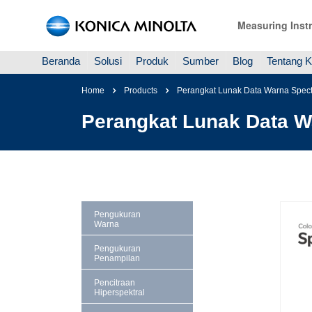
Measuring Inst
Beranda
Solusi
Produk
Sumber
Blog
Tentang 
Home
Products
Perangkat Lunak Data Warna Spe
Perangkat Lunak Data 
Pengukuran
Warna
Pengukuran
Penampilan
Pencitraan
Hiperspektral