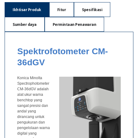
Pengukuran
Ikhtisar Produk
Fitur
Spesifikasi
Penampilan
Pencitraan
Sumber daya
Permintaan Penawaran
Hiperspektral
Pengukuran
Cahaya
Spektrofotometer CM-
Pengukuran
36dGV
Tampilan
Produk
Konica Minolta
Spectrophotometer
yang
CM-36dGV adalah
Dihentikan
alat ukur warna
benchtop yang
Sumber
sangat presisi dan
andal yang
Unduh
dirancang untuk
Katalog
pengukuran dan
(ENG)
pengelolaan warna
digital yang