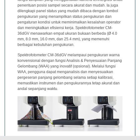
penentuan posisi sampel secara akurat dan mudah. Ia juga
Buku
dilengkapi panel status yang mudah dibaca dengan tombol
pengukuran yang menampilkan status pengukuran dan
Putih
pengaturan kondisi untuk meminimalkan kesalahan operator
dan meningkatkan efisiensi kerja. Spektrofotometer CM-
Studi
36dGV menawarkan empat ukuran bukaan berbeda (Ø 4.0
Kasus
mm, 8.0 mm, 16.0 mm, dan 25.4 mm), yang memenuhi
berbagai kebutuhan pengukuran.
Webinar
Sesuai
Spektrofotometer CM-36dGV melampaui pengukuran warna
konvensional dengan fungsi Analisis & Penyesuaian Panjang
Permintaan
Gelombang (WAA) yang inovatif (opsional). Melalui fungsi
WAA, pengguna dapat menganalisis dan menyesuaikan
Poster
pergeseran panjang gelombang selama setiap kalibrasi,
memastikan instrumen dan pengukurannya tetap akurat dan
Glosarium
andal sepanjang waktu.
FAQ
Blog
Tentang
Kami
Informasi