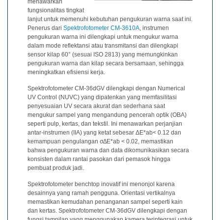
Unduh
menawarkan
fungsionalitas tingkat
Perangkat
lanjut untuk memenuhi kebutuhan pengukuran warna saat ini.
Lunak
Penerus dari
Spektrofotometer CM-3610A
, instrumen
pengukuran warna ini dilengkapi untuk mengukur warna
Unduhan
dalam mode reflektansi atau transmitansi dan dilengkapi
Manual
sensor kilap 60° (sesuai ISO 2813) yang memungkinkan
(ENG)
pengukuran warna dan kilap secara bersamaan, sehingga
meningkatkan efisiensi kerja.
Buku
Spektrofotometer CM-36dGV dilengkapi dengan Numerical
Pendidikan
UV Control (NUVC) yang dipatenkan yang memfasilitasi
(ENG)
penyesuaian UV secara akurat dan sederhana saat
mengukur sampel yang mengandung pencerah optik (OBA)
Video
seperti pulp, kertas, dan tekstil. Ini menawarkan perjanjian
Youtube
antar-instrumen (IIA) yang ketat sebesar ΔE*ab< 0.12 dan
kemampuan pengulangan σ∆E*ab < 0.02, memastikan
Pusat
bahwa pengukuran warna dan data dikomunikasikan secara
konsisten dalam rantai pasokan dari pemasok hingga
Pembelajaran
pembuat produk jadi.
Pengukuran
Spektrofotometer benchtop inovatif ini menonjol karena
Warna
desainnya yang ramah pengguna. Orientasi vertikalnya
memastikan kemudahan penanganan sampel seperti kain
Pengukuran
dan kertas. Spektrofotometer CM-36dGV dilengkapi dengan
Cahaya
fungsi tampilan yang menggunakan kamera terintegrasi untuk