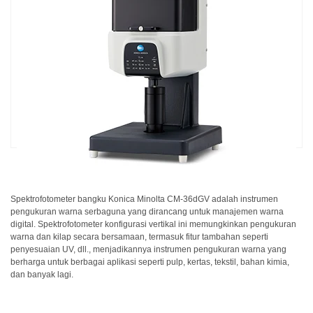
dan
Pelapis
Produk
Perawatan
Pribadi
Farmasi
Plastik
Pra
Tekan
dan
Spektrofotometer bangku Konica Minolta CM-36dGV adalah instrumen
Percetakan
pengukuran warna serbaguna yang dirancang untuk manajemen warna
digital. Spektrofotometer konfigurasi vertikal ini memungkinkan pengukuran
Tekstil
warna dan kilap secara bersamaan, termasuk fitur tambahan seperti
penyesuaian UV, dll., menjadikannya instrumen pengukuran warna yang
Produk
berharga untuk berbagai aplikasi seperti pulp, kertas, tekstil, bahan kimia,
dan banyak lagi.
Pengukuran
Warna