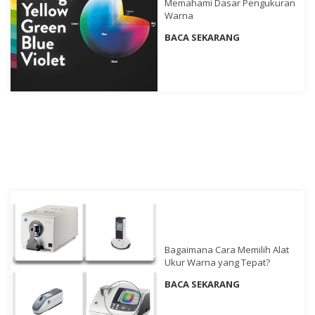
Memahami Dasar Pengukuran
Warna
Buku
BACA SEKARANG
Putih
Studi
Kasus
Webinar
Sesuai
Permintaan
Poster
Glosarium
FAQ
Blog
Bagaimana Cara Memilih Alat
Ukur Warna yang Tepat?
Tentang
BACA SEKARANG
Kami
Informasi