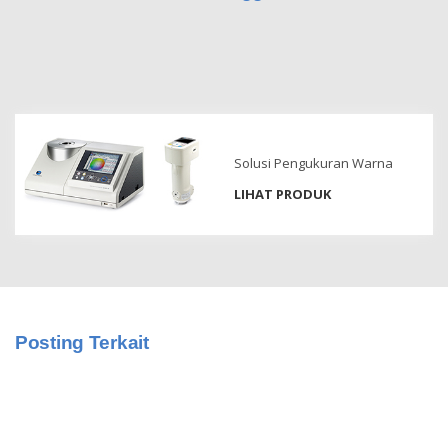
Pengukuran
Penampilan
Pencitraan
Hiperspektral
Pengukuran
Cahaya
Solusi Pengukuran Warna
LIHAT PRODUK
Pengukuran
Tampilan
Produk
yang
Dihentikan
Posting Terkait
Sumber
Unduh
Katalog
(ENG)