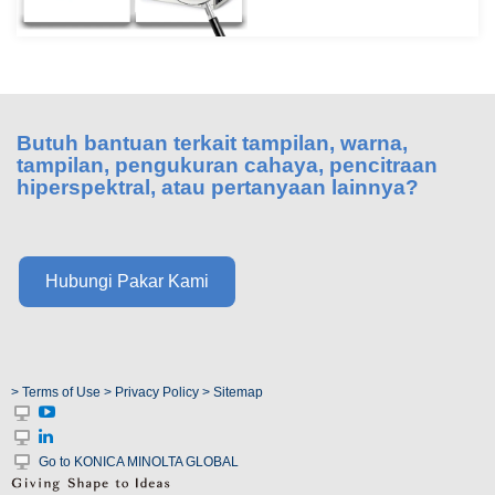
perusahaan
(ENG)
Unit
Bisnis
Penginderaan
Butuh bantuan terkait tampilan, warna,
(ENG)
tampilan, pengukuran cahaya, pencitraan
hiperspektral, atau pertanyaan lainnya?
Distributor
Apa
yang
Hubungi Pakar Kami
Kami
Perjuangkan
(ENG)
Pojok
> Terms of Use
> Privacy Policy
> Sitemap
Pengembangan
Produk
Go to KONICA MINOLTA GLOBAL
Layanan
Teknis