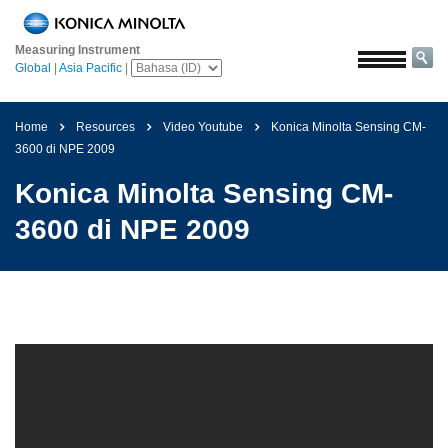
Beranda
Measuring Instrument
Solusi
Global
|
Asia Pacific
|
Luar
angkasa
Home
Resources
Video Youtube
Konica Minolta Sensing CM-
Pertanian
3600 di NPE 2009
&
Konica Minolta Sensing CM-
Pangan
3600 di NPE 2009
Otomotif
Bahan
Bangunan
Bahan
Kimia
Elektronik
Konsumen
Cat