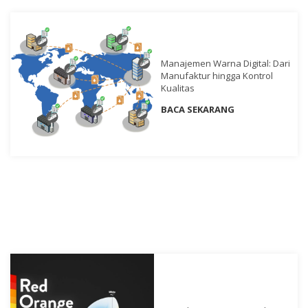
Unduh
Perangkat
Lunak
Unduhan
Manajemen Warna Digital: Dari
Manual
Manufaktur hingga Kontrol
(ENG)
Kualitas
BACA SEKARANG
Buku
Pendidikan
(ENG)
Video
Youtube
Pusat
Pembelajaran
Pengukuran
Warna
Pengukuran
Cahaya