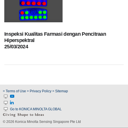
dan
Pelapis
Produk
Perawatan
Pribadi
Inspeksi Kualitas Farmasi dengan Pencitraan
Hiperspektral
Farmasi
25/03/2024
Plastik
Pra
Tekan
dan
Percetakan
> Terms of Use
> Privacy Policy
> Sitemap
Tekstil
Produk
Go to KONICA MINOLTA GLOBAL
Pengukuran
© 2026 Konica Minolta Sensing Singapore Pte Ltd
Warna