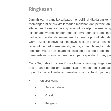
Ringkasan
Jumlah warna yang tak terbatas mengelilingi kita dalam kehid
memengaruhi selera kita terhadap makanan dan pembelian l
kita tentang kesehatan orang tersebut. Meskipun warna san
kita tentang warna dan pengendaliannya seringkali tidak m
berbagai masalah dalam menentukan warna produk atau dala
warna. Ketika cahaya putih melewati sebuah prisma, prisma
tersebut menjadi warna merah, jingga, kuning, hijau, biru, d
spektrum visual dan secara teknis disebut distribusi spektral
membedakan warna, antara merah pada apel dan kuning p
Garie Xu, Sales Engineer Konica Minolta Sensing Singapore
dasar-dasar pengukuran warna. Dalam webinar ini, Garie a
diperlukan agar kita dapat memahami warna. Topiknya melipu
Persepsi Warna
Sumber cahaya
Obyek
Pengamat