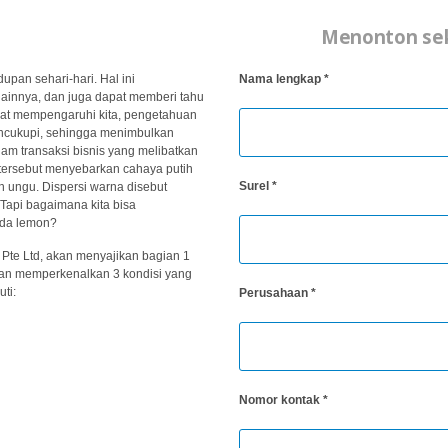
Menonton se
upan sehari-hari. Hal ini
Nama lengkap
*
ainnya, dan juga dapat memberi tahu
gat mempengaruhi kita, pengetahuan
encukupi, sehingga menimbulkan
m transaksi bisnis yang melibatkan
 tersebut menyebarkan cahaya putih
Surel
*
an ungu. Dispersi warna disebut
. Tapi bagaimana kita bisa
ada lemon?
 Pte Ltd, akan menyajikan bagian 1
kan memperkenalkan 3 kondisi yang
ti:
Perusahaan
*
Nomor kontak
*