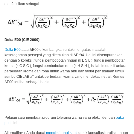
didefinisikan sebagai:
Berita
Hubungi
Kami
Delta E00 (CIE 2000)
Delta E00
atau ΔE00 dikembangkan untuk mengatasi masalah
keseragaman persepsi yang ditemukan di ΔE*94. Hal ini disempurnakan
dengan 5 koreksi: fungsi pembobotan ringan (k L S L ), fungsi pembobotan
kroma (k C S C ), fungsi pembobotan rona (k H S H ), istilah interaktif antara
perbedaan kroma dan rona untuk warna biru dan faktor penskalaan untuk
sumbu CIELAB a* untuk perbedaan warna yang mendekati netral. Rumus
ΔE00 terlihat sebagai berikut:
Pelajari cara membuat program toleransi warna yang efektif dengan
buku
putih
ini .
Alternatifnya, Anda dapat
menghubungi kami
untuk konsultasi gratis dengan