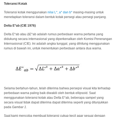
Toleransi Kotak
Pengukuran
Penampilan
Toleransi kotak menggunakan
nilai L*, a* dan b*
masing-masing untuk
menetapkan toleransi dalam bentuk kotak persegi atau persegi panjang.
Pencitraan
Hiperspektral
Delta E*ab (CIE 1976)
Delta E*ab atau ΔE*ab adalah rumus perbedaan warna pertama yang
Pengukuran
didukung secara internasional yang diperkenalkan oleh Komisi Penerangan
Cahaya
Internasional (CIE). Ini adalah angka tunggal, yang dihitung menggunakan
rumus di bawah ini, untuk menentukan perbedaan antara dua warna.
Pengukuran
Tampilan
Produk
yang
Dihentikan
Selama bertahun-tahun, telah diterima bahwa persepsi visual kita terhadap
Sumber
perbedaan warna paling baik diwakili oleh bentuk ellipsoid. Saat
Unduh
menggunakan toleransi kotak atau Delta E*ab, beberapa sampel yang
Katalog
secara visual tidak dapat diterima dapat diterima seperti yang ditunjukkan
pada
Gambar 1
.
(ENG)
Saat kami mencoba membuat toleransi cukup kecil agar sesuai dengan