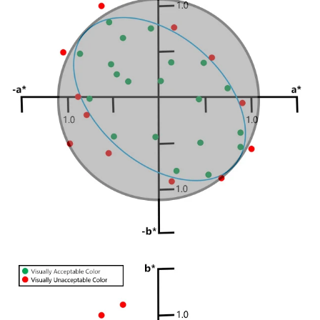
Buku
Putih
Studi
Kasus
Webinar
Sesuai
Permintaan
Poster
Glosarium
FAQ
Blog
Tentang
Kami
Informasi