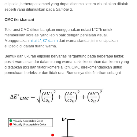
Unduh
ellipsoid, beberapa sampel yang dapat diterima secara visual akan ditolak
Perangkat
seperti yang ditunjukkan pada
Gambar 2
.
Lunak
CMC (kiri:kanan)
Unduhan
Toleransi CMC dikembangkan menggunakan notasi L*C*h untuk
Manual
memberikan korelasi yang lebih baik dengan penilaian visual.
(ENG)
Menggunakan
nilai L*, C* dan h
dari warna standar, ini menciptakan
ellipsoid di dalam ruang warna.
Buku
Bentuk dan ukuran elipsoid bervariasi tergantung pada beberapa faktor;
Pendidikan
posisi warna standar dalam ruang warna, rasio kecerahan dan kroma yang
(ENG)
ditetapkan (l:c) dan faktor komersial (cf). CMC direkomendasikan untuk
permukaan bertekstur dan tidak rata. Rumusnya didefinisikan sebagai:
Video
Youtube
Pusat
Pembelajaran
Pengukuran
Warna
Pengukuran
Cahaya