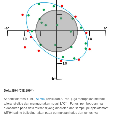
perusahaan
(ENG)
Unit
Bisnis
Penginderaan
(ENG)
Distributor
Apa
yang
Kami
Perjuangkan
(ENG)
Pojok
Delta E94 (CIE 1994)
Pengembangan
Produk
Seperti toleransi CMC,
ΔE*94
, revisi dari ΔE*ab, juga merupakan metode
toleransi elips dan menggunakan notasi L*C*h. Fungsi pembobotannya
Layanan
didasarkan pada data toleransi yang diperoleh dari sampel pelapis otomotif.
Teknis
ΔE*94 paling baik digunakan pada permukaan halus dan rumusnya