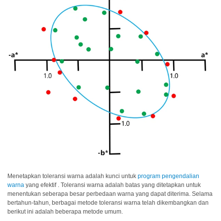
dan
Pelapis
Produk
Perawatan
Pribadi
Farmasi
Plastik
Pra
Tekan
dan
Percetakan
Tekstil
Menetapkan toleransi warna adalah kunci untuk
program pengendalian
Produk
warna
yang efektif . Toleransi warna adalah batas yang ditetapkan untuk
menentukan seberapa besar perbedaan warna yang dapat diterima. Selama
Pengukuran
bertahun-tahun, berbagai metode toleransi warna telah dikembangkan dan
Warna
berikut ini adalah beberapa metode umum.