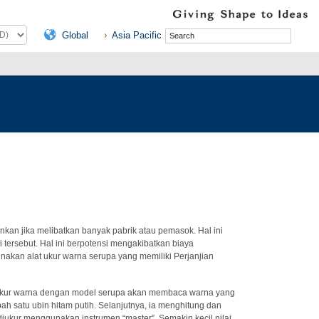
Global
Asia Pacific
kan jika melibatkan banyak pabrik atau pemasok. Hal ini
 tersebut. Hal ini berpotensi mengakibatkan biaya
nakan alat ukur warna serupa yang memiliki Perjanjian
at ukur warna dengan model serupa akan membaca warna yang
ah satu ubin hitam putih. Selanjutnya, ia menghitung dan
ukur menggunakan instrumen “master”. Semakin kecil nilai