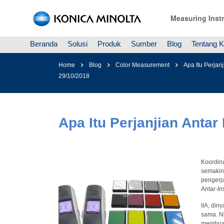
Measuring Inst
Beranda
Solusi
Produk
Sumber
Blog
Tentang 
Home
Blog
Color Measurement
Apa Itu Perjan
29/10/2018
Apa Itu Perjanjian Antar
Koordin
semakin 
pengerj
Antar-In
IIA, di
sama. Ni
membuat