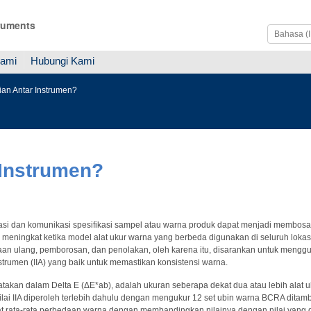
ruments
Kami
Hubungi Kami
jian Antar Instrumen?
 Instrumen?
asi dan komunikasi spesifikasi sampel atau warna produk dapat menjadi membosan
meningkat ketika model alat ukur warna yang berbeda digunakan di seluruh lokasi
aan ulang, pemborosan, dan penolakan, oleh karena itu, disarankan untuk menggu
strumen (IIA) yang baik untuk memastikan konsistensi warna.
nyatakan dalam Delta E (ΔE*ab), adalah ukuran seberapa dekat dua atau lebih al
lai IIA diperoleh terlebih dahulu dengan mengukur 12 set ubin warna BCRA ditamb
 rata-rata perbedaan warna dengan membandingkan nilainya dengan nilai yang di