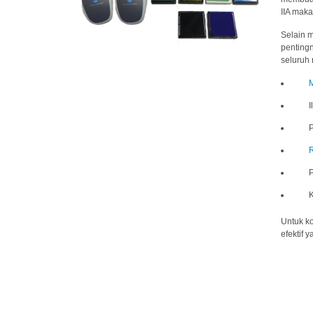
IIA mak
Selain 
pentingn
seluruh
Untuk ko
efektif 