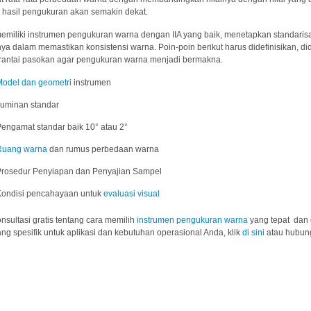
a hasil pengukuran akan semakin dekat.
memiliki instrumen pengukuran warna dengan IIA yang baik, menetapkan standari
ya dalam memastikan konsistensi warna. Poin-poin berikut harus didefinisikan, di
 rantai pasokan agar pengukuran warna menjadi bermakna.
Model dan geometri
instrumen
Iluminan standar
Pengamat standar baik 10° atau 2°
Ruang warna
dan rumus perbedaan warna
Prosedur Penyiapan dan Penyajian Sampel
Kondisi pencahayaan untuk
evaluasi visual
nsultasi gratis tentang cara memilih
instrumen pengukuran warna
yang tepat dan
yang spesifik untuk aplikasi dan kebutuhan operasional Anda, klik
di sini
atau hubung