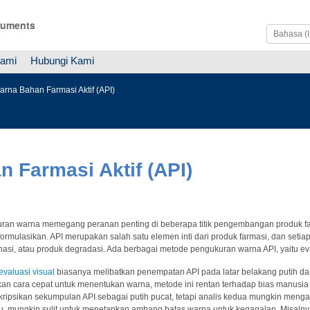
ruments
Kami
Hubungi Kami
rna Bahan Farmasi Aktif (API)
 Farmasi Aktif (API)
an warna memegang peranan penting di beberapa titik pengembangan produk farmas
formulasikan. API merupakan salah satu elemen inti dari produk farmasi, dan seti
asi, atau produk degradasi. Ada berbagai metode pengukuran warna API, yaitu evalu
evaluasi visual
biasanya melibatkan penempatan API pada latar belakang putih da
an cara cepat untuk menentukan warna, metode ini rentan terhadap bias manusia
ripsikan sekumpulan API sebagai putih pucat, tetapi analis kedua mungkin menga
tu, mungkin sulit untuk menetapkan ambang batas warna untuk kegagalan. Misalny