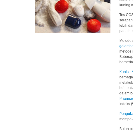
kuning 
Tes COS
serapan 
lebih da
pada ber
Metode s
gelomba
metode 
Bebera
berbeda
Konica 
berbaga
melakuka
bubuk 
dalam b
Pharmac
Indeks (
Penguku
mempela
Butuh b