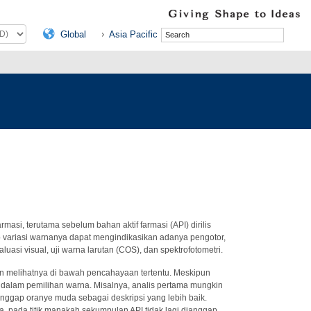
Global
Asia Pacific
i, terutama sebelum bahan aktif farmasi (API) dirilis
ap variasi warnanya dapat mengindikasikan adanya pengotor,
asi visual, uji warna larutan (COS), dan spektrofotometri.
n melihatnya di bawah pencahayaan tertentu. Meskipun
 dalam pemilihan warna. Misalnya, analis pertama mungkin
nggap oranye muda sebagai deskripsi yang lebih baik.
a, pada titik manakah sekumpulan API tidak lagi dianggap