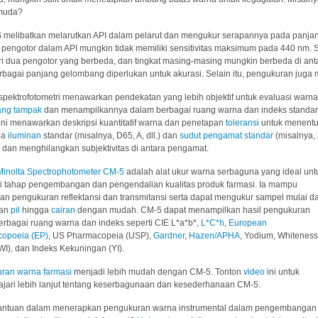
muda?
 melibatkan melarutkan API dalam pelarut dan mengukur serapannya pada panjan
pengotor dalam API mungkin tidak memiliki sensitivitas maksimum pada 440 nm. 
ri dua pengotor yang berbeda, dan tingkat masing-masing mungkin berbeda di an
bagai panjang gelombang diperlukan untuk akurasi. Selain itu, pengukuran juga 
pektrofotometri menawarkan pendekatan yang lebih objektif untuk evaluasi warna
ng tampak
dan menampilkannya dalam berbagai ruang warna dan indeks standar,
ini menawarkan deskripsi kuantitatif warna dan penetapan
toleransi
untuk menentu
pa
iluminan
standar (misalnya, D65, A, dll.) dan
sudut pengamat standar
(misalnya, 
 dan menghilangkan subjektivitas di antara pengamat.
Minolta Spectrophotometer CM-5
adalah alat ukur warna serbaguna yang ideal unt
i tahap pengembangan dan pengendalian kualitas produk farmasi. Ia mampu
n pengukuran reflektansi dan transmitansi serta dapat mengukur sampel mulai da
dan
pil
hingga
cairan
dengan mudah. CM-5 dapat menampilkan hasil pengukuran
erbagai ruang warna dan indeks seperti CIE L*a*b*,
L*C*h
,
European
opoeia (EP)
, US Pharmacopeia (USP),
Gardner
,
Hazen/APHA
, Yodium, Whiteness
WI), dan Indeks Kekuningan (YI).
ran warna farmasi
menjadi lebih mudah dengan CM-5. Tonton
video
ini untuk
jari lebih lanjut tentang keserbagunaan dan kesederhanaan CM-5.
antuan dalam menerapkan pengukuran warna instrumental dalam pengembangan