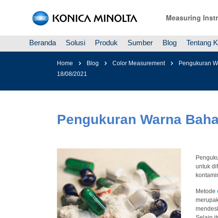
Measuring Inst
Beranda
Solusi
Produk
Sumber
Blog
Tentang 
Home
Blog
Color Measurement
Pengukuran Wa
18/08/2021
Pengukuran Warna Bahan
Pengukur
untuk di
kontamin
Metode
merupak
mendesk
Selain i