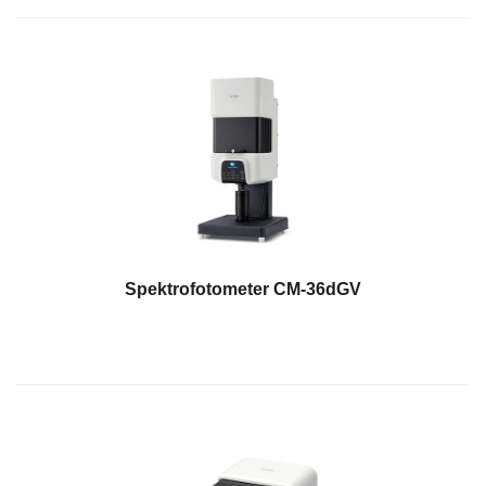
Unduh
Perangkat
Lunak
Unduhan
Manual
(ENG)
Buku
Pendidikan
(ENG)
Video
Spektrofotometer CM-36dGV
Youtube
Pusat
Pembelajaran
Pengukuran
Warna
Pengukuran
Cahaya