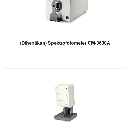
dan
Pelapis
Produk
Perawatan
Pribadi
(Dihentikan) Spektrofotometer CM-3600A
Farmasi
Plastik
Pra
Tekan
dan
Percetakan
Tekstil
Produk
Pengukuran
Warna