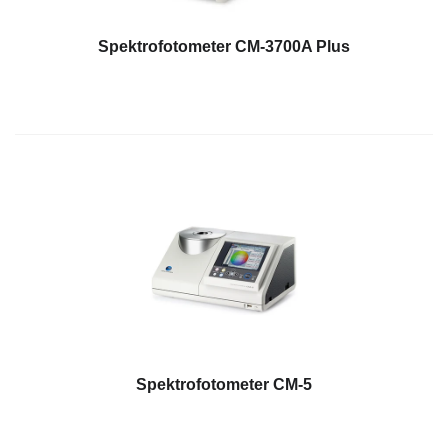
perusahaan
(ENG)
Spektrofotometer CM-3700A Plus
Unit
Bisnis
Penginderaan
(ENG)
Distributor
Apa
yang
Kami
Perjuangkan
(ENG)
Pojok
Pengembangan
Spektrofotometer CM-5
Produk
Layanan
Teknis