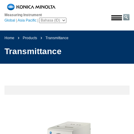
Beranda
Measuring Instrument
Solusi
Global
|
Asia Pacific
|
Luar
angkasa
Home
Products
Transmittance
Pertanian
Transmittance
&
Pangan
Otomotif
Bahan
Bangunan
Bahan
Kimia
Elektronik
Konsumen
Cat