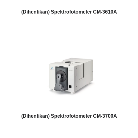
Pengukuran
Penampilan
(Dihentikan) Spektrofotometer CM-3610A
Pencitraan
Hiperspektral
Pengukuran
Cahaya
Pengukuran
Tampilan
Produk
yang
Dihentikan
Sumber
Unduh
(Dihentikan) Spektrofotometer CM-3700A
Katalog
(ENG)