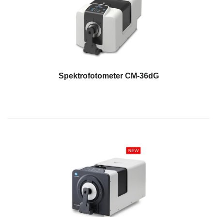
Buku
Putih
Studi
Kasus
Webinar
Spektrofotometer CM-36dG
Sesuai
Permintaan
Poster
Glosarium
FAQ
Blog
Tentang
Kami
Informasi