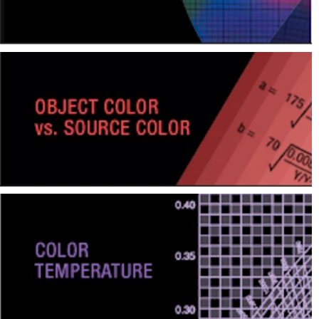
Pengukuran
Penampilan
Pencitraan
Hiperspektral
Pengukuran
Cahaya
Pengukuran
Tampilan
Produk
yang
Dihentikan
Sumber
Unduh
Katalog
(ENG)