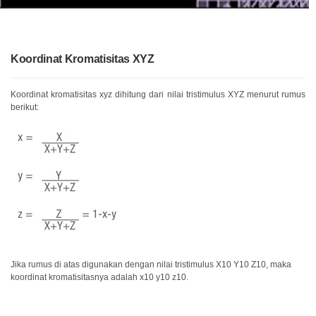
Unduh
Perangkat
Lunak
Koordinat Kromatisitas XYZ
Unduhan
Manual
(ENG)
Koordinat kromatisitas xyz dihitung dari nilai tristimulus XYZ menurut rumus
berikut:
Buku
Pendidikan
(ENG)
Video
Youtube
Pusat
Pembelajaran
Pengukuran
Jika rumus di atas digunakan dengan nilai tristimulus X10 Y10 Z10, maka
Warna
koordinat kromatisitasnya adalah x10 y10 z10.
Pengukuran
Cahaya