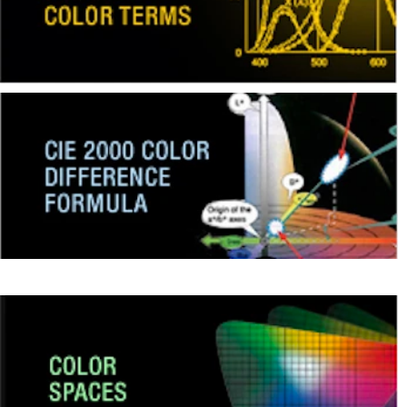
dan
Pelapis
Produk
Perawatan
Pribadi
Farmasi
Plastik
Pra
Tekan
dan
Percetakan
Tekstil
Produk
Pengukuran
Warna