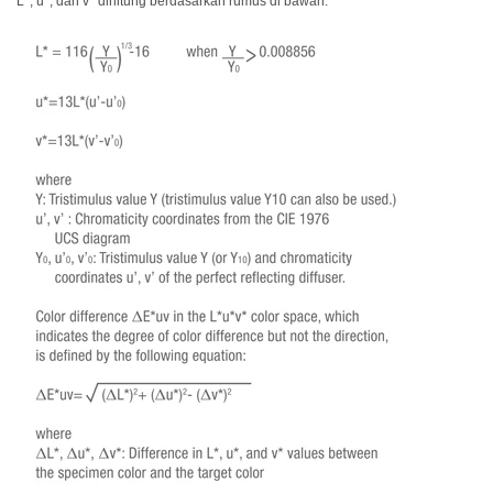
L*, u*, dan v* dihitung berdasarkan rumus di bawah: