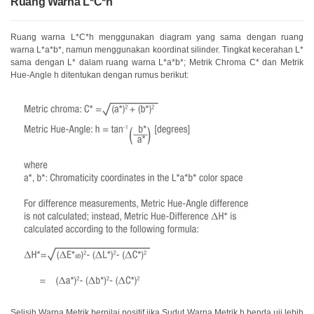
Ruang Warna L*C*h
Ruang warna L*C*h menggunakan diagram yang sama dengan ruang
warna L*a*b*, namun menggunakan koordinat silinder. Tingkat kecerahan L*
sama dengan L* dalam ruang warna L*a*b*; Metrik Chroma C* dan Metrik
Hue-Angle h ditentukan dengan rumus berikut:
Selisih Warna Metrik bernilai positif jika Sudut Warna Metrik h benda uji lebih