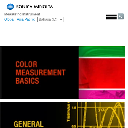
Beranda
Measuring Instrument
Solusi
Global
|
Asia Pacific
|
Luar
angkasa
Pertanian
&
Pangan
Otomotif
Bahan
Bangunan
Bahan
Kimia
Elektronik
Konsumen
Cat