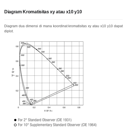
Buku
Diagram Kromatisitas xy atau x10 y10
Putih
Diagram dua dimensi di mana koordinat kromatisitas xy atau x10 y10 dapat
Studi
diplot.
Kasus
Webinar
Sesuai
Permintaan
Poster
Glosarium
FAQ
Blog
Tentang
Kami
Informasi