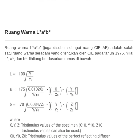
perusahaan
(ENG)
Unit
Bisnis
Ruang Warna L*a*b*
Penginderaan
(ENG)
Ruang warna L*a*b* (juga disebut sebagai ruang CIELAB) adalah salah
satu ruang warna seragam yang ditentukan oleh CIE pada tahun 1976. Nilai
Distributor
L*, a*, dan b* dihitung berdasarkan rumus di bawah:
Apa
yang
Kami
Perjuangkan
(ENG)
Pojok
Pengembangan
Produk
Layanan
Teknis