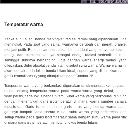
Unduh
Perangkat
Lunak
Temperatur warna
Unduhan
Manual
(ENG)
Ketika suhu suatu benda meningkat, radiasi termal yang dipancarkan juga
meningkat. Pada saat yang sama, warnanya berubah dari merah, oranye,
Buku
menjadi putih. Benda hitam merupakan benda ideal yang menyerap seluruh
Pendidikan
energi dan memancarkannya sebagai energi radiasi sedemikian rupa
(ENG)
sehingga suhunya berbanding lurus dengan warna energi radiasi yang
dilepaskan. Suhu absolut benda hitam disebut suhu warna. Warna- warna ini
akan terletak pada lokus benda hitam ideal, seperti yang ditunjukkan pada
Video
grafik kromatisitas xy yang ditunjukkan pada Gambar 26.
Youtube
Temperatur warna yang berkorelasi digunakan untuk menerapkan gagasan
Pusat
umum tentang temperatur warna pada warna-warna yang dekat, namun
Pembelajaran
tidak persis, pada lokus benda hitam. Suhu warna yang berkorelasi dihitung
dengan menentukan garis isotemperatur di mana warna sumber cahaya
Pengukuran
diposisikan. Garis isosuhu adalah garis lurus yang semua warna pada
Warna
garisnya tampak sama secara visual; suhu warna yang berkorelasi dari
setiap warna pada garis isotemperatur sama dengan suhu warna pada titik
Pengukuran
di mana garis isotemperatur memotong lokus benda hitam.
Cahaya