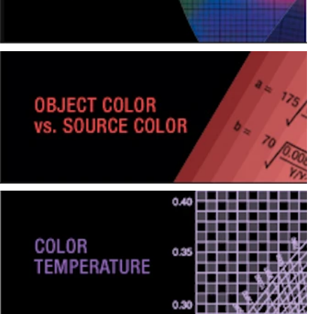
Pengukuran
Penampilan
Pencitraan
Hiperspektral
Pengukuran
Cahaya
Pengukuran
Tampilan
Produk
yang
Dihentikan
Sumber
Unduh
Katalog
(ENG)