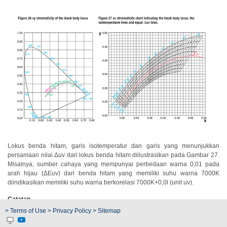
Buku
Putih
Studi
Kasus
Webinar
Sesuai
Permintaan
Poster
Glosarium
Lokus benda hitam, garis isotemperatur dan garis yang menunjukkan
persamaan nilai Δuv dari lokus benda hitam diilustrasikan pada Gambar 27.
FAQ
Misalnya, sumber cahaya yang mempunyai perbedaan warna 0,01 pada
arah hijau (ΔEuv) dari benda hitam yang memiliki suhu warna 7000K
Blog
diindikasikan memiliki suhu warna berkorelasi 7000K+0,0l (unit uv).
Tentang
Catatan
Lihat Bagian IV “Istilah Warna” untuk penjelasan tentang (ΔEuv). “K” adalah
Kami
> Terms of Use
> Privacy Policy
> Sitemap
singkatan dari Kelvin. Kelvin adalah skala suhu absolut
Informasi