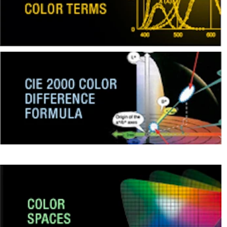
dan
Pelapis
Produk
Perawatan
Pribadi
Farmasi
Plastik
Pra
Tekan
dan
Percetakan
Tekstil
Produk
Pengukuran
Warna