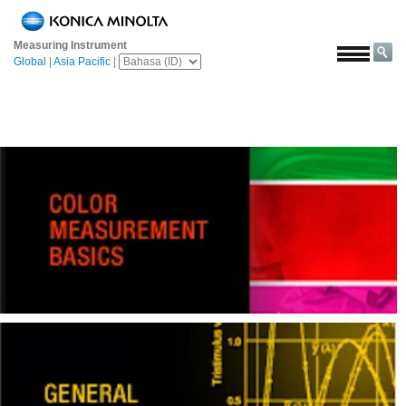
Beranda
Measuring Instrument
Solusi
Global
|
Asia Pacific
|
Luar
angkasa
Pertanian
&
Pangan
Otomotif
Bahan
Bangunan
Bahan
Kimia
Elektronik
Konsumen
Cat