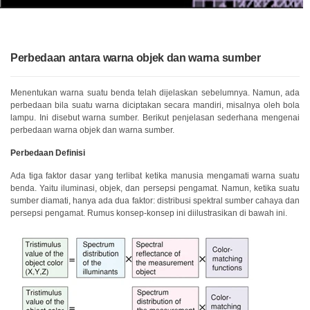
Unduh
Perangkat
Lunak
Perbedaan antara warna objek dan warna sumber
Unduhan
Manual
(ENG)
Menentukan warna suatu benda telah dijelaskan sebelumnya. Namun, ada
perbedaan bila suatu warna diciptakan secara mandiri, misalnya oleh bola
Buku
lampu. Ini disebut warna sumber. Berikut penjelasan sederhana mengenai
Pendidikan
perbedaan warna objek dan warna sumber.
(ENG)
Perbedaan Definisi
Video
Ada tiga faktor dasar yang terlibat ketika manusia mengamati warna suatu
Youtube
benda. Yaitu iluminasi, objek, dan persepsi pengamat. Namun, ketika suatu
sumber diamati, hanya ada dua faktor: distribusi spektral sumber cahaya dan
Pusat
persepsi pengamat. Rumus konsep-konsep ini diilustrasikan di bawah ini.
Pembelajaran
Pengukuran
Warna
Pengukuran
Cahaya