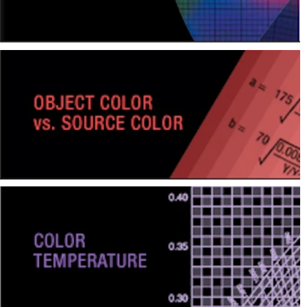
Pengukuran
Penampilan
Pencitraan
Hiperspektral
Pengukuran
Cahaya
Pengukuran
Tampilan
Produk
yang
Dihentikan
Sumber
Unduh
Katalog
(ENG)