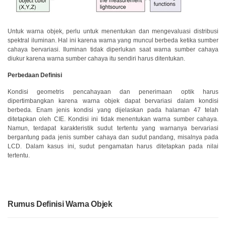
Buku
Putih
Untuk warna objek, perlu untuk menentukan dan mengevaluasi distribusi
spektral iluminan. Hal ini karena warna yang muncul berbeda ketika sumber
Studi
cahaya bervariasi. Iluminan tidak diperlukan saat warna sumber cahaya
Kasus
diukur karena warna sumber cahaya itu sendiri harus ditentukan.
Perbedaan Definisi
Webinar
Sesuai
Kondisi geometris pencahayaan dan penerimaan optik harus
Permintaan
dipertimbangkan karena warna objek dapat bervariasi dalam kondisi
berbeda. Enam jenis kondisi yang dijelaskan pada halaman 47 telah
Poster
ditetapkan oleh CIE. Kondisi ini tidak menentukan warna sumber cahaya.
Namun, terdapat karakteristik sudut tertentu yang warnanya bervariasi
Glosarium
bergantung pada jenis sumber cahaya dan sudut pandang, misalnya pada
LCD. Dalam kasus ini, sudut pengamatan harus ditetapkan pada nilai
FAQ
tertentu.
Blog
Tentang
Rumus Definisi Warna Objek
Kami
Informasi