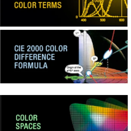
dan
Pelapis
Produk
Perawatan
Pribadi
Farmasi
Plastik
Pra
Tekan
dan
Percetakan
Tekstil
Produk
Pengukuran
Warna