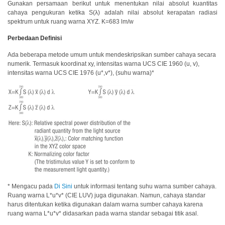
Gunakan persamaan berikut untuk menentukan nilai absolut kuantitas
perusahaan
cahaya pengukuran ketika S(λ) adalah nilai absolut kerapatan radiasi
(ENG)
spektrum untuk ruang warna XYZ. K=683 lm/w
Unit
Perbedaan Definisi
Bisnis
Ada beberapa metode umum untuk mendeskripsikan sumber cahaya secara
Penginderaan
numerik. Termasuk koordinat xy, intensitas warna UCS CIE 1960 (u, v),
(ENG)
intensitas warna UCS CIE 1976 (u*,v*), (suhu warna)*
Distributor
Apa
yang
Kami
Perjuangkan
(ENG)
Pojok
Pengembangan
* Mengacu pada
Di Sini
untuk informasi tentang suhu warna sumber cahaya.
Produk
Ruang warna L*u*v* (CIE LUV) juga digunakan. Namun, cahaya standar
harus ditentukan ketika digunakan dalam warna sumber cahaya karena
Layanan
ruang warna L*u*v* didasarkan pada warna standar sebagai titik asal.
Teknis