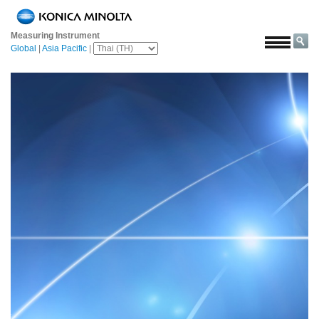
หน้า
หลัก
Measuring Instrument
Global
|
Asia Pacific
|
โซลูชั่น
การ
บิน
และ
อวกาศ
การเกษตร
และ
อาหาร
ยาน
ยนต์
วัสดุ
ก่อสร้าง
เคมีภัณฑ์
ign
เครื่อง