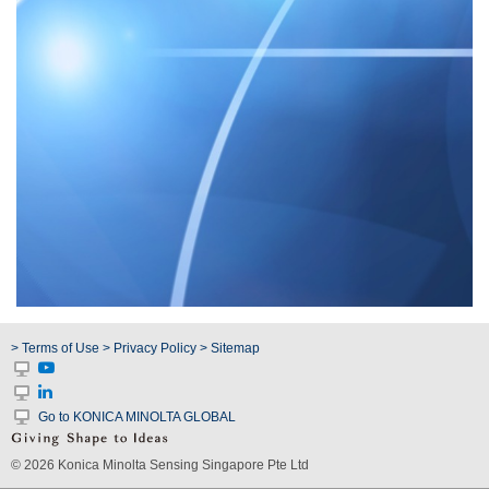
ใช้
ไฟฟ้า
สี
และ
สาร
เคลือบ
ผลิตภัณฑ์
ดูแล
ส่วน
บุคคล
ยา
> Terms of Use
> Privacy Policy
> Sitemap
พลาสติก
เตรียม
พิมพ์
Go to KONICA MINOLTA GLOBAL
และ
งาน
© 2026 Konica Minolta Sensing Singapore Pte Ltd
พิมพ์