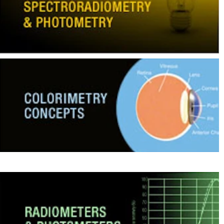
ใช้
ไฟฟ้า
สี
และ
สาร
เคลือบ
ผลิตภัณฑ์
ดูแล
ส่วน
บุคคล
ยา
พลาสติก
เตรียม
พิมพ์
และ
งาน
พิมพ์