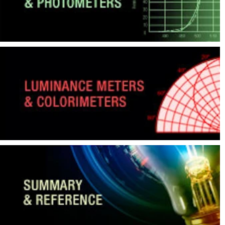
สิ่ง
ทอ
สินค้า
การ
วัด
สี
การ
วัด
ลักษณะ
พื้น
ผิว
การ
ถ่าย
ภาพ
ไฮ
เปอร์