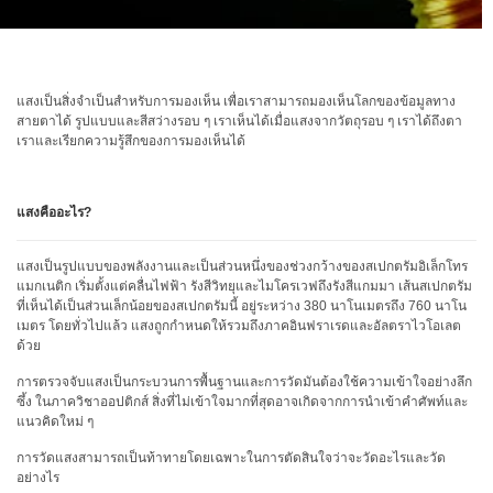
สเปกตรัม
การ
วัด
ค่า
แสงเป็นสิ่งจำเป็นสำหรับการมองเห็น เพื่อเราสามารถมองเห็นโลกของข้อมูลทาง
แสง
สายตาได้ รูปแบบและสีสว่างรอบ ๆ เราเห็นได้เมื่อแสงจากวัตถุรอบ ๆ เราได้ถึงตา
เราและเรียกความรู้สึกของการมองเห็นได้
การ
วัด
จอภาพ
แสงคืออะไร?
แสดง
ผล
แสงเป็นรูปแบบของพลังงานและเป็นส่วนหนึ่งของช่วงกว้างของสเปกตรัมอิเล็กโทร
แมกเนติก เริ่มตั้งแต่คลื่นไฟฟ้า รังสีวิทยุและไมโครเวฟถึงรังสีแกมมา เส้นสเปกตรัม
สินค้า
ที่เห็นได้เป็นส่วนเล็กน้อยของสเปกตรัมนี้ อยู่ระหว่าง 380 นาโนเมตรถึง 760 นาโน
ที่
เมตร โดยทั่วไปแล้ว แสงถูกกำหนดให้รวมถึงภาคอินฟราเรดและอัลตราไวโอเลต
เลิก
ด้วย
ผลิต
การตรวจจับแสงเป็นกระบวนการพื้นฐานและการวัดมันต้องใช้ความเข้าใจอย่างลึก
แล้ว
ซึ้ง ในภาควิชาออปติกส์ สิ่งที่ไม่เข้าใจมากที่สุดอาจเกิดจากการนำเข้าคำศัพท์และ
แนวคิดใหม่ ๆ
ทรัพยากร
การวัดแสงสามารถเป็นท้าทายโดยเฉพาะในการตัดสินใจว่าจะวัดอะไรและวัด
ดาวน์
อย่างไร