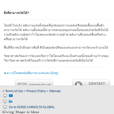
โหลด
แค
ต
สิ่งที่สามารถวัดได้?
ตา
ล็อก
โดยทั่วไปแล้ว พลังงานแสงทั้งหมดที่ถูกส่งออกจากแหล่งหรือหล่อเลี้ยงบนพื้นผิว
(ENG)
สามารถวัดได้ พลังงานทั้งหมดนี้สามารถครอบคลุมส่วนหนึ่งของสเปกตรัมที่เห็นได้
รวมถึงพลังงานอัลตราไวโอเลตและอินฟราเรดด้วย พลังงานที่แต่ละคลื่นหรือช่วง
ดาวน์โหลด
คลื่นสามารถวัดได้
ซอฟต์แวร์
พื้นที่ที่น่าสนใจอีกอย่างคือสี สีเป็นคุณสมบัติของแสงและสามารถวัดและจำนวนได้
ดาวน์โหลด
วิทยาศาสตร์ของการวัดแสงเรียกว่าโฟโตเมตรีและเป็นส่วนหนึ่งของด้านกว้างของ
คู่มือ
วิชาวิทยาศาสตร์เรดิโอเมทรี-การวัดรังสีภายนอกสเปกตรัมที่เห็นไม่ได้
(ENG)
►
ดาวน์โหลดหนังสือภาษาแห่งแสง (Eng)
หนังสือ
การ
ศึกษา
(ENG)
> Terms of Use
> Privacy Policy
> Sitemap
วิดีโอ
YouTube
Go to KONICA MINOLTA GLOBAL