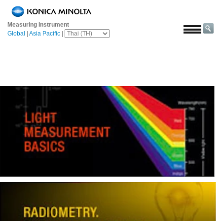
หน้า
หลัก
Measuring Instrument
Global
|
Asia Pacific
|
โซลูชั่น
การ
บิน
และ
อวกาศ
การเกษตร
และ
อาหาร
ยาน
ยนต์
วัสดุ
ก่อสร้าง
เคมีภัณฑ์
เครื่อง