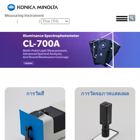
หน้า
หลัก
Measuring Instrument
Global
|
Asia Pacific
|
โซลูชั่น
การ
บิน
และ
อวกาศ
การเกษตร
และ
อาหาร
ยาน
การวัดสี
การวัดจอภาพแสดงผล
ยนต์
วัสดุ
ก่อสร้าง
เคมีภัณฑ์
เครื่อง