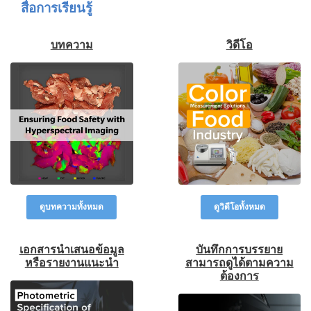
การ
สื่อการเรียนรู้
เรียน
รู้
บทความ
วิดีโอ
ศูนย์
การ
วัด
สี
การ
วัด
ค่า
แสง
เอกสาร
ดูบทความทั้งหมด
ดูวิดีโอทั้งหมด
ไวท์
เปเปอร์
เอกสารนำเสนอข้อมูล
บันทึกการบรรยาย
กรณี
หรือรายงานแนะนำ
สามารถดูได้ตามความ
ศึกษา
ต้องการ
การ