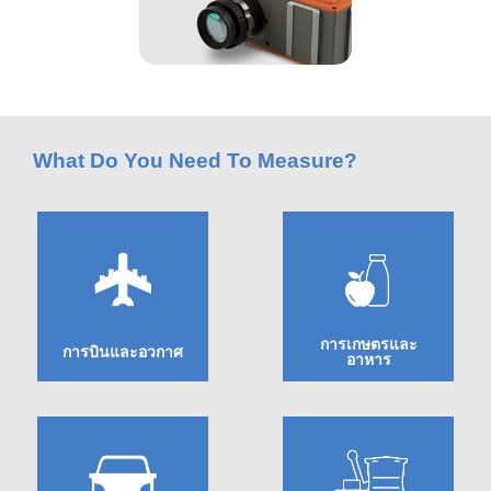
สิ่ง
ทอ
สินค้า
การ
What Do You Need To Measure?
วัด
สี
การ
วัด
การเกษตรและ
การบินและอวกาศ
อาหาร
ลักษณะ
พื้น
ค้นหา
ค้นหา
ผิว
การเกษตรและ
การบินและอวกาศ
อาหาร
การ
ถ่าย
ภาพ
ไฮ
เปอร์
ยานยนต์
วัสดุก่อสร้าง