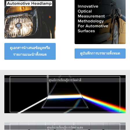
สัมมนา
ผ่าน
เว็บ
ตาม
ความ
ต้องการ
โปสเตอร์
ดูเอกสารนำเสนอข้อมูลหรือ
ดูบันทึกการบรรยายทั้งหมด
รายงานแนะนำทั้งหมด
อภิธาน
ศัพท์
คำถาม
ที่
พบ
บ่อย
บล็อก
เกี่ยว
กับ
เรียนรู้แนวคิดพื้นฐานทางวิทยาศาสตร์สี รวมถึง
เรา
ทฤษฎีสี แผนภูมิสี สเปกโตรโฟโตมิเตอร์ ฯลฯ