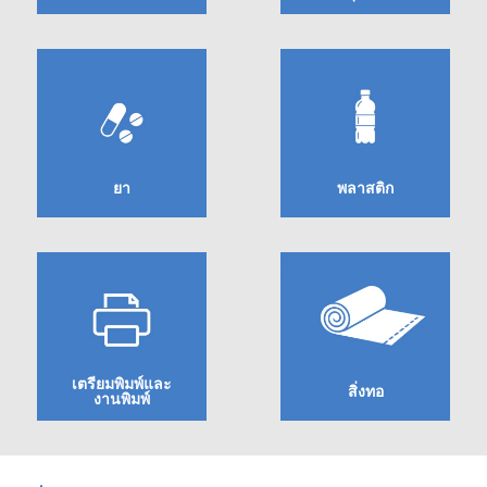
โหลด
แค
ต
ตา
ล็อก
ยา
พลาสติก
(ENG)
ค้นหา
ค้นหา
ดาวน์โหลด
ซอฟต์แวร์
ยา
พลาสติก
ดาวน์โหลด
คู่มือ
(ENG)
เตรียมพิมพ์และ
สิ่งทอ
หนังสือ
งานพิมพ์
การ
ค้นหา
ศึกษา
ค้นหา
เตรียมพิมพ์และ
(ENG)
สิ่งทอ
งานพิมพ์
วิดีโอ
YouTube