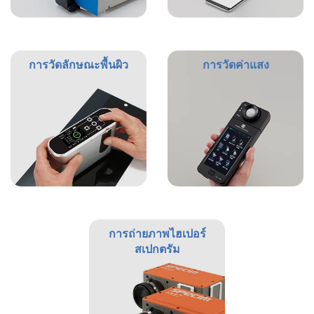
ใช้
ไฟฟ้า
สี
การวัดลักษณะพื้นผิว
การวัดค่าแสง
และ
สาร
เคลือบ
ผลิตภัณฑ์
ดูแล
ส่วน
บุคคล
ยา
พลาสติก
การถ่ายภาพไฮเปอร์
สเปกตรัม
เตรียม
พิมพ์
และ
งาน
พิมพ์