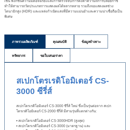
เช่น ฟังก์ชั่นความมืดอัจฉริยะและการตรวจจับ/การตั้งค่าความถี่การปล่อยก๊าซ
ทำให้สามารถวัดประเภทการแสดงผลได้หลากหลาย รวมถึงจอแสดงผลช่วง
สิ่ง
ไดนามิกสูง (HDR) และแหล่งกำเนิดแสงที่มีความแม่นยำและความน่าเชื่อถือเป็น
ทอ
พิเศษ
สินค้า
การ
ภาพรวมผลิตภัณฑ์
คุณสมบัติ
ข้อมูลจำเพาะ
วัด
สี
ทรัพยากร
ขอใบเสนอราคา
การ
วัด
ลักษณะ
สเปกโตรเรดิโอมิเตอร์ CS-
พื้น
ผิว
3000 ซีรี่ส์
การ
ถ่าย
สเปกโตรเรดิโอมิเตอร์ CS-3000 ซีรี่ส์ ใหม่ ซึ่งเป็นรุ่นต่อจาก สเปก
ภาพ
โตรเรดิโอมิเตอร์ CS-2000 ซีรี่ส์ มีสามรุ่นที่แตกต่างกัน:
ไฮ
• สเปกโตรเรดิโอมิเตอร์ CS-3000HDR (สูงสุด)
เปอร์
• สเปกโตรเรดิโอมิเตอร์ CS-3000 (มาตรฐาน) และ