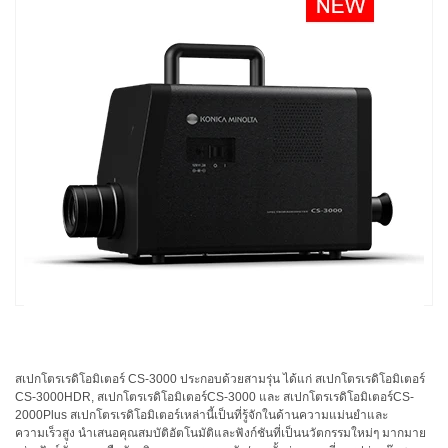
ใช้
ไฟฟ้า
สี
และ
สาร
เคลือบ
ผลิตภัณฑ์
ดูแล
ส่วน
บุคคล
ยา
พลาสติก
เตรียม
สเปกโตรเรดิโอมิเตอร์ CS-3000 ประกอบด้วยสามรุ่น ได้แก่ สเปกโตรเรดิโอมิเตอร์
พิมพ์
CS-3000HDR, สเปกโตรเรดิโอมิเตอร์CS-3000 และ สเปกโตรเรดิโอมิเตอร์CS-
และ
2000Plus สเปกโตรเรดิโอมิเตอร์เหล่านี้เป็นที่รู้จักในด้านความแม่นยำและ
งาน
ความเร็วสูง นำเสนอคุณสมบัติอัตโนมัติและฟังก์ชันที่เป็นนวัตกรรมใหม่ๆ มากมาย
พิมพ์