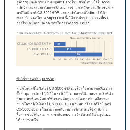
การ
สูงต่างๆ และฟังก์ชัน Intelligent Dark ใหม่ ช่วยให้มั่นใจในความ
เรียน
แม่นยำและลดเวลาในการวัดโดยการข้ามการวัดความมืด สเปกโต
รเรดิโอมิเตอร์ CS-3000HDR และ สเปกโตรเรดิโอมิเตอร์ CS-
รู้
3000 นำเสนอโหมด Super Fast ซึ่งให้การคำนวณการวัดที่เร็ว
ศูนย์
กว่าโหมด Fast และลดเวลาในการวัดลงอย่างมาก
การ
วัด
สี
การ
วัด
ค่า
แสง
ฟังก์ชั่นการสลับมุมการวัด
เอกสาร
สเปกโตรเรดิโอมิเตอร์ CS-3000 ซีรี่ส์ช่วยให้ผู้ใช้สามารถเลือกการ
ไวท์
ตั้งค่ามุมการวัด (1°, 0.2° และ 0.1°) ตามการใช้งานเฉพาะ สิ่งที่น่า
เปเปอร์
สังเกตเป็นพิเศษคือฟังก์ชันการสลับมุมการวัดแบบขับเคลื่อนของ
สเปกโตรเรดิโอมิเตอร์ CS-3000HDR และ สเปกโตรเรดิโอมิเตอร์
กรณี
CS-3000 ซึ่งช่วยให้สามารถสลับมุมการวัดได้โดยใช้คำสั่งการ
ศึกษา
สื่อสาร ช่วยให้บูรณาการเข้ากับระบบการวัดอัตโนมัติเต็มรูปแบบ
ได้อย่างราบรื่น
การ