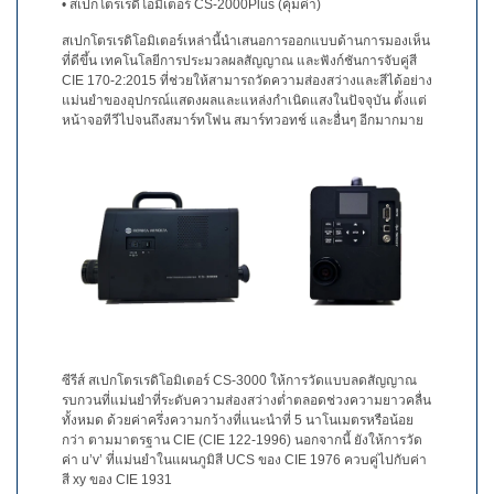
สเปกตรัม
• สเปกโตรเรดิโอมิเตอร์ CS-2000Plus (คุ้มค่า)
การ
สเปกโตรเรดิโอมิเตอร์เหล่านี้นำเสนอการออกแบบด้านการมองเห็น
ที่ดีขึ้น เทคโนโลยีการประมวลผลสัญญาณ และฟังก์ชันการจับคู่สี
วัด
CIE 170-2:2015 ที่ช่วยให้สามารถวัดความส่องสว่างและสีได้อย่าง
ค่า
แม่นยำของอุปกรณ์แสดงผลและแหล่งกำเนิดแสงในปัจจุบัน ตั้งแต่
แสง
หน้าจอทีวีไปจนถึงสมาร์ทโฟน สมาร์ทวอทช์ และอื่นๆ อีกมากมาย
การ
วัด
จอภาพ
แสดง
ผล
สินค้า
ที่
เลิก
ผลิต
ซีรีส์ สเปกโตรเรดิโอมิเตอร์ CS-3000 ให้การวัดแบบลดสัญญาณ
แล้ว
รบกวนที่แม่นยำที่ระดับความส่องสว่างต่ำตลอดช่วงความยาวคลื่น
ทั้งหมด ด้วยค่าครึ่งความกว้างที่แนะนำที่ 5 นาโนเมตรหรือน้อย
ทรัพยากร
กว่า ตามมาตรฐาน CIE (CIE 122-1996) นอกจากนี้ ยังให้การวัด
ค่า u’v’ ที่แม่นยำในแผนภูมิสี UCS ของ CIE 1976 ควบคู่ไปกับค่า
ดาวน์
สี xy ของ CIE 1931