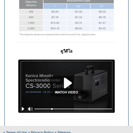
สัมมนา
ผ่าน
เว็บ
ตาม
ความ
ต้องการ
โปสเตอร์
ดูวีดีโอ
อภิธาน
ศัพท์
คำถาม
ที่
พบ
บ่อย
บล็อก
เกี่ยว
กับ
เรา
> Terms of Use
> Privacy Policy
> Sitemap