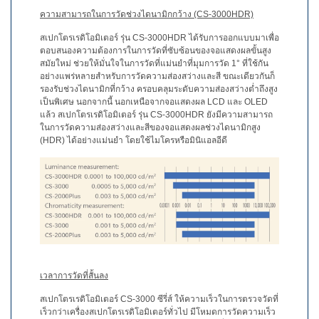
โหลด
ความสามารถในการวัดช่วงไดนามิกกว้าง (CS-3000HDR)
แค
ต
สเปกโตรเรดิโอมิเตอร์ รุ่น CS-3000HDR ได้รับการออกแบบมาเพื่อ
ตา
ตอบสนองความต้องการในการวัดที่ซับซ้อนของจอแสดงผลขั้นสูง
สมัยใหม่ ช่วยให้มั่นใจในการวัดที่แม่นยำที่มุมการวัด 1° ที่ใช้กัน
ล็อก
อย่างแพร่หลายสำหรับการวัดความส่องสว่างและสี ขณะเดียวกันก็
(ENG)
รองรับช่วงไดนามิกที่กว้าง ครอบคลุมระดับความส่องสว่างต่ำถึงสูง
เป็นพิเศษ นอกจากนี้ นอกเหนือจากจอแสดงผล LCD และ OLED
ดาวน์โหลด
แล้ว สเปกโตรเรดิโอมิเตอร์ รุ่น CS-3000HDR ยังมีความสามารถ
ซอฟต์แวร์
ในการวัดความส่องสว่างและสีของจอแสดงผลช่วงไดนามิกสูง
(HDR) ได้อย่างแม่นยำ โดยใช้ไมโครหรือมินิแอลอีดี
ดาวน์โหลด
คู่มือ
(ENG)
หนังสือ
การ
ศึกษา
(ENG)
เวลาการวัดที่สั้นลง
วิดีโอ
YouTube
สเปกโตรเรดิโอมิเตอร์ CS-3000 ซีรี่ส์ ให้ความเร็วในการตรวจวัดที่
เร็วกว่าเครื่องสเปกโตรเรดิโอมิเตอร์ทั่วไป มีโหมดการวัดความเร็ว