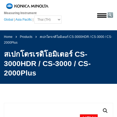
หน้า
หลัก
Measuring Instrument
Global
|
Asia Pacific
|
โซลูชั่น
การ
บิน
Home
Products
สเปกโตรเรดิโอมิเตอร์ CS-3000HDR / CS-3000 / CS-
และ
2000Plus
อวกาศ
สเปกโตรเรดิโอมิเตอร์ CS-
การเกษตร
และ
3000HDR / CS-3000 / CS-
อาหาร
2000Plus
ยาน
ยนต์
วัสดุ
ก่อสร้าง
เคมีภัณฑ์
เครื่อง