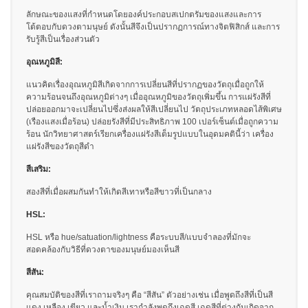
ใช้
ลักษณะของแสงที่กำหนดโดยองค์ประกอบสเปกตรัมของแสงและการ
โต้ตอบกับดวงตามนุษย์ ดังนั้นสีจึงเป็นปรากฏการณ์ทางจิตฟิสิกส์ และการ
ไฟฟ้า
รับรู้สีเป็นเรื่องส่วนตัว
สี
อุณหภูมิสี:
และ
สาร
แนวคิดเรื่องอุณหภูมิสีเกิดจากการเปลี่ยนสีที่ปรากฏของวัตถุเมื่อถูกให้
ความร้อนจนถึงอุณหภูมิต่างๆ เมื่ออุณหภูมิของวัตถุเพิ่มขึ้น การแผ่รังสีที่
เคลือบ
ปล่อยออกมาจะเปลี่ยนไปซึ่งส่งผลให้สีเปลี่ยนไป วัตถุประเภทหลอดไส้พิเศษ
(เรืองแสงเมื่อร้อน) ปล่อยรังสีที่มีประสิทธิภาพ 100 เปอร์เซ็นต์เมื่อถูกความ
ผลิตภัณฑ์
ร้อน นักวิทยาศาสตร์เรียกเครื่องแผ่รังสีเต็มรูปแบบในอุดมคตินี้ว่า เครื่อง
ดูแล
แผ่รังสีของวัตถุสีดำ
ส่วน
สีเสริม:
บุคคล
สองสีที่เมื่อผสมกันทำให้เกิดสีเทาหรือสีขาวที่เป็นกลาง
ยา
HSL:
พลาสติก
HSL หรือ hue/satuation/lightness คือระบบสี/แบบจำลองที่มักจะ
เตรียม
สอดคล้องกับวิธีที่ดวงตาของมนุษย์มองเห็นสี
พิมพ์
สีสัน:
และ
งาน
คุณสมบัติของสีที่เราถามจริงๆ คือ “สีสัน” ตัวอย่างเช่น เมื่อพูดถึงสีที่เป็นสี
พิมพ์
แดง เหลือง เขียว และน้ำเงิน เรากำลังพูดถึงเฉดสี เฉดสีที่ต่างกันเกิดจาก