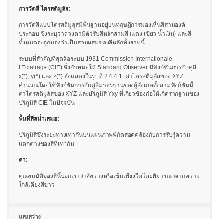
โหลด
การวัดสี
ไตรสติมูลัส
:
แค
ต
การวัดสีแบบไตรสติมูลุสมีพื้นฐานอยู่บนทฤษฎีการมองเห็นสีสามองค์
ตา
ประกอบ ซึ่งระบุว่าดวงตามีตัวรับสีหลักสามสี (แดง เขียว น้ำเงิน) และสี
ทั้งหมดจะถูกมองว่าเป็นส่วนผสมของสีหลักทั้งสามนี้
ล็อก
(ENG)
ระบบที่สำคัญที่สุดคือระบบ 1931 Commission Internationale
I’Eclairage (CIE) ซึ่งกำหนดให้ Standard Observer มีฟังก์ชันการจับคู่สี
ดาวน์โหลด
x(*), y(*) และ z(*) ดังแสดงในรูปที่ 2.4 4.1. ค่าไตรสติมูลัสของ XYZ
ซอฟต์แวร์
คำนวณโดยใช้ฟังก์ชันการจับคู่สีมาตรฐานของผู้สังเกตทั้งสามฟังก์ชันนี้
ค่าไตรสติมูลัสของ XYZ และปริภูมิสี Yxy ที่เกี่ยวข้องก่อให้เกิดรากฐานของ
ดาวน์โหลด
ปริภูมิสี CIE ในปัจจุบัน
คู่มือ
พื้นที่สีสม่ำเสมอ:
(ENG)
ปริภูมิสีซึ่งระยะทางเท่ากันบนแผนภาพพิกัดสอดคล้องกับการรับรู้ความ
หนังสือ
แตกต่างของสีที่เท่ากัน
การ
ค่า:
ศึกษา
(ENG)
คุณสมบัติของสีนี้บอกเราว่าสีสว่างหรือเข้มเพียงใดโดยพิจารณาจากความ
ใกล้เคียงสีขาว
วิดีโอ
YouTube
แสงสว่าง