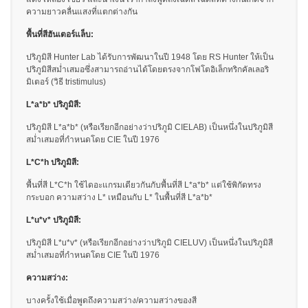
ความยาวคลื่นแสงที่แตกต่างกัน
สิ่ง
พื้นที่สีฮันเตอร์แล็บ:
ทอ
ปริภูมิสี Hunter Lab ได้รับการพัฒนาในปี 1948 โดย RS Hunter ให้เป็น
ปริภูมิสีสม่ำเสมอซึ่งสามารถอ่านได้โดยตรงจากโฟโตอิเล็กทริกคัลเลอริ
สินค้า
มิเตอร์ (วิธี tristimulus)
การ
L*a*b*
ปริภูมิสี:
วัด
สี
ปริภูมิสี L*a*b* (หรือเรียกอีกอย่างว่าปริภูมิ CIELAB) เป็นหนึ่งในปริภูมิสี
สม่ำเสมอที่กำหนดโดย CIE ในปี 1976
การ
วัด
L*C*h
ปริภูมิสี:
ลักษณะ
พื้นที่สี L*C*h ใช้ไดอะแกรมเดียวกันกับพื้นที่สี L*a*b* แต่ใช้พิกัดทรง
พื้น
กระบอก ความสว่าง L* เหมือนกับ L* ในพื้นที่สี L*a*b*
ผิว
L*u*v*
ปริภูมิสี:
การ
ปริภูมิสี L*u*v* (หรือเรียกอีกอย่างว่าปริภูมิ CIELUV) เป็นหนึ่งในปริภูมิสี
ถ่าย
สม่ำเสมอที่กำหนดโดย CIE ในปี 1976
ภาพ
ไฮ
ความสว่าง:
เปอร์
บางครั้งใช้เมื่อพูดถึงความสว่าง/ความสว่างของสี