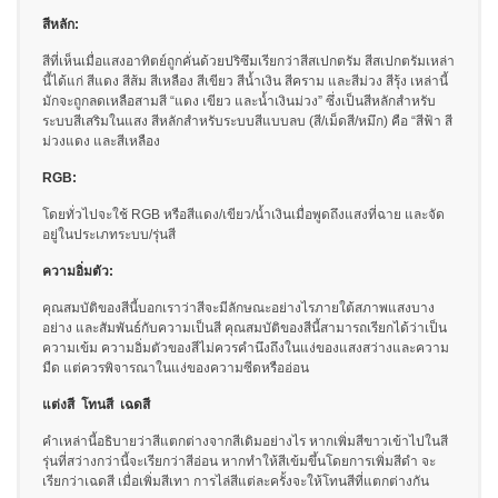
สเปกตรัม
สีหลัก:
การ
สีที่เห็นเมื่อแสงอาทิตย์ถูกคั่นด้วยปริซึมเรียกว่าสีสเปกตรัม สีสเปกตรัมเหล่า
วัด
นี้ได้แก่ สีแดง สีส้ม สีเหลือง สีเขียว สีน้ำเงิน สีคราม และสีม่วง สีรุ้ง เหล่านี้
ค่า
มักจะถูกลดเหลือสามสี “แดง เขียว และน้ำเงินม่วง” ซึ่งเป็นสีหลักสำหรับ
แสง
ระบบสีเสริมในแสง สีหลักสำหรับระบบสีแบบลบ (สี/เม็ดสี/หมึก) คือ “สีฟ้า สี
ม่วงแดง และสีเหลือง
การ
RGB:
วัด
จอภาพ
โดยทั่วไปจะใช้ RGB หรือสีแดง/เขียว/น้ำเงินเมื่อพูดถึงแสงที่ฉาย และจัด
แสดง
อยู่ในประเภทระบบ/รุ่นสี
ผล
ความอิ่มตัว:
สินค้า
คุณสมบัติของสีนี้บอกเราว่าสีจะมีลักษณะอย่างไรภายใต้สภาพแสงบาง
ที่
อย่าง และสัมพันธ์กับความเป็นสี คุณสมบัติของสีนี้สามารถเรียกได้ว่าเป็น
เลิก
ความเข้ม ความอิ่มตัวของสีไม่ควรคำนึงถึงในแง่ของแสงสว่างและความ
ผลิต
มืด แต่ควรพิจารณาในแง่ของความซีดหรืออ่อน
แล้ว
แต่งสี โทนสี เฉดสี
คำเหล่านี้อธิบายว่าสีแตกต่างจากสีเดิมอย่างไร หากเพิ่มสีขาวเข้าไปในสี
ทรัพยากร
รุ่นที่สว่างกว่านี้จะเรียกว่าสีอ่อน หากทำให้สีเข้มขึ้นโดยการเพิ่มสีดำ จะ
ดาวน์
เรียกว่าเฉดสี เมื่อเพิ่มสีเทา การไล่สีแต่ละครั้งจะให้โทนสีที่แตกต่างกัน