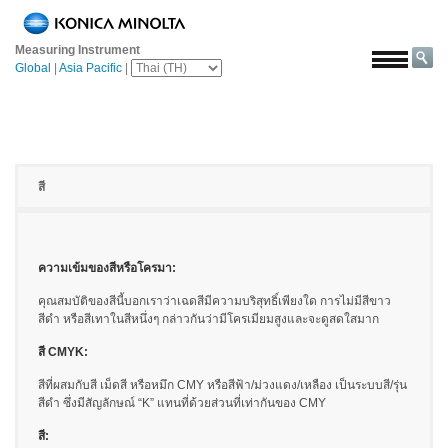
หน้า
หลัก
Measuring Instrument
Global
|
Asia Pacific
|
โซลูชั่น
การ
บิน
และ
อวกาศ
สี
การเกษตร
และ
อาหาร
ความเข้มของสี
หรือโครมา:
ยาน
คุณสมบัติของสีนี้บอกเราว่าเฉดสีมีความบริสุทธิ์เพียงใด การไม่มีสีขาว
ยนต์
สีดำ หรือสีเทาในสีหนึ่งๆ กล่าวกันว่ามีโครเมียมสูงและจะดูสดใสมาก
วัสดุ
สี
CMYK:
ก่อสร้าง
สีที่ผสมกับสี เม็ดสี หรือหมึก CMY หรือสีฟ้า/ม่วงแดง/เหลือง เป็นระบบสี/รุ่น
สีดำ ซึ่งมีสัญลักษณ์ “K” แทนที่ด้วยส่วนที่เท่ากันของ CMY
เคมีภัณฑ์
สี:
เครื่อง