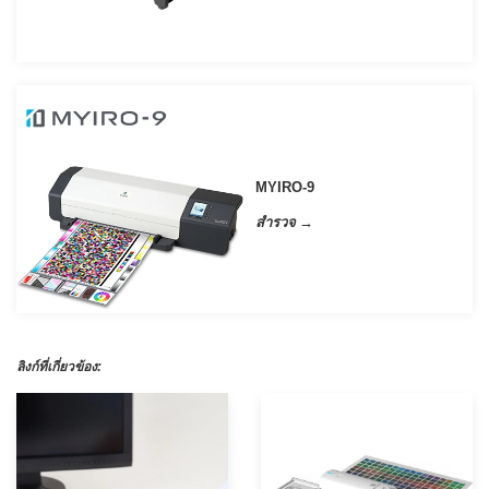
การ
เรียน
รู้
ศูนย์
การ
วัด
สี
MYIRO-9
การ
สำรวจ →
วัด
ค่า
แสง
เอกสาร
ไวท์
เปเปอร์
ลิงก์ที่เกี่ยวข้อง:
กรณี
ศึกษา
การ