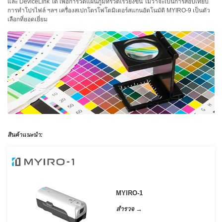
โหลด
และ DeviceLink ได้ เพื่อการวัดแผนภูมิที่รวดเร็วยิ่งขึ้น ไม่ว่าจะเป็นการสอบเทียบ
การทำโปรไฟล์ ฯลฯ เครื่องสเปกโตรโฟโตมิเตอร์สแกนอัตโนมัติ MYIRO-9 เป็นตัว
แค
เลือกที่ยอดเยี่ยม
ต
ตา
ล็อก
(ENG)
ดาวน์โหลด
ซอฟต์แวร์
ดาวน์โหลด
คู่มือ
(ENG)
สินค้าแนะนำ:
หนังสือ
การ
ศึกษา
(ENG)
MYIRO-1
วิดีโอ
YouTube
สำรวจ →