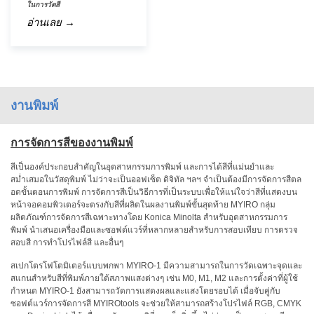
สเปกตรัม
ในการวัดสี
อ่านเลย →
การ
วัด
ค่า
แสง
การ
งานพิมพ์
วัด
จอภาพ
การจัดการสีของงานพิมพ์
แสดง
ผล
สีเป็นองค์ประกอบสำคัญในอุตสาหกรรมการพิมพ์ และการได้สีที่แม่นยำและ
สม่ำเสมอในวัสดุพิมพ์ ไม่ว่าจะเป็นออฟเซ็ต ดิจิทัล ฯลฯ จำเป็นต้องมีการจัดการสีตล
สินค้า
อดขั้นตอนการพิมพ์ การจัดการสีเป็นวิธีการที่เป็นระบบเพื่อให้แน่ใจว่าสีที่แสดงบน
ที่
หน้าจอคอมพิวเตอร์จะตรงกับสีที่ผลิตในผลงานพิมพ์ขั้นสุดท้าย MYIRO กลุ่ม
เลิก
ผลิตภัณฑ์การจัดการสีเฉพาะทางโดย Konica Minolta สำหรับอุตสาหกรรมการ
พิมพ์ นำเสนอเครื่องมือและซอฟต์แวร์ที่หลากหลายสำหรับการสอบเทียบ การตรวจ
ผลิต
สอบสี การทำโปรไฟล์สี และอื่นๆ
แล้ว
สเปกโตรโฟโตมิเตอร์แบบพกพา MYIRO-1 มีความสามารถในการวัดเฉพาะจุดและ
สแกนสำหรับสีที่พิมพ์ภายใต้สภาพแสงต่างๆ เช่น M0, M1, M2 และการตั้งค่าที่ผู้ใช้
ทรัพยากร
กำหนด MYIRO-1 ยังสามารถวัดการแสดงผลและแสงโดยรอบได้ เมื่อจับคู่กับ
ดาวน์
ซอฟต์แวร์การจัดการสี MYIROtools จะช่วยให้สามารถสร้างโปรไฟล์ RGB, CMYK