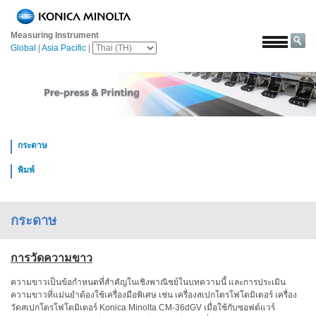
หน้า
หลัก
Measuring Instrument
Global
|
Asia Pacific
|
โซลูชั่น
การ
บิน
และ
อวกาศ
กระดาษ
การเกษตร
และ
พิมพ์
อาหาร
ยาน
กระดาษ
ยนต์
วัสดุ
การวัดความขาว
ก่อสร้าง
ความขาวเป็นข้อกำหนดที่สำคัญในเชิงพาณิชย์ในบทความนี้ และการประเมิน
เคมีภัณฑ์
ความขาวที่แม่นยำต้องใช้เครื่องมือพิเศษ เช่น เครื่องสเปกโตรโฟโตมิเตอร์ เครื่อง
วัดสเปกโตรโฟโตมิเตอร์ Konica Minolta CM-36dGV เมื่อใช้กับซอฟต์แวร์
เครื่อง