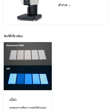
สำรวจ →
สิ่ง
ทอ
สินค้า
การ
ลิงก์ที่เกี่ยวข้อง:
วัด
สี
การ
วัด
ลักษณะ
พื้น
ผิว
การ
ถ่าย
ภาพ
บล็อก
ไฮ
เปอร์
ผลของสารเพิ่มความสดใสด้วยแสง