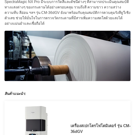
SpectraMagic NX Pro มีระบบการวัดสีและดัชนีต่างๆ ที่สามารถประเมินคุณสมบัติ
ใช้
ทางแสงต่างๆ ของกระดาษได้อย่างครอบคลุม รวมถึงสี ความขาว ความสว่าง
ไฟฟ้า
ความทึบ สีอ่อน ฯลฯ รุ่น CM-36dGV ยังมาพร้อมกับคุณสมบัติการควบคุมรังสียูวีเชิง
ตัวเลข ช่วยให้มั่นใจในการตรวจวัดกระดาษที่มีสารเพิ่มความสดใสด้วยแสงได้
อย่างแม่นยำและเชื่อถือได้
สี
และ
สาร
เคลือบ
ผลิตภัณฑ์
ดูแล
ส่วน
บุคคล
ยา
สินค้าแนะนำ:
พลาสติก
เตรียม
พิมพ์
และ
เครื่องสเปกโตรโฟโตมิเตอร์ รุ่น CM-
งาน
36dGV
พิมพ์