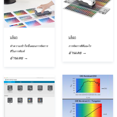
สัมมนา
ผ่าน
เว็บ
ตาม
ความ
ต้องการ
บล็อก
บล็อก
โปสเตอร์
ทำความเข้าใจขั้นตอนการจัดการ
การจัดการสีคืออะไร
อภิธาน
สีในการพิมพ์
อ่านเลย →
ศัพท์
อ่านเลย →
คำถาม
ที่
พบ
บ่อย
บล็อก
เกี่ยว
กับ
เรา