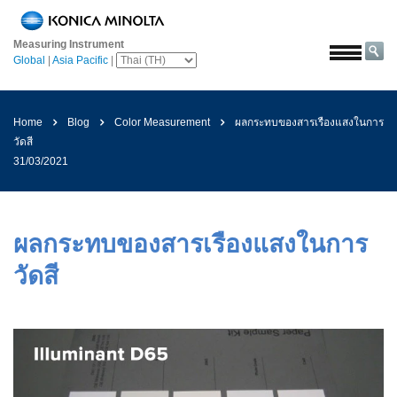
หน้า
หลัก
Measuring Instrument
Global
|
Asia Pacific
|
โซลูชั่น
การ
บิน
Home
Blog
Color Measurement
ผลกระทบของสารเรืองแสงในการ
และ
วัดสี
อวกาศ
31/03/2021
การเกษตร
และ
อาหาร
ผลกระทบของสารเรืองแสงในการ
ยาน
วัดสี
ยนต์
วัสดุ
ก่อสร้าง
เคมีภัณฑ์
เครื่อง