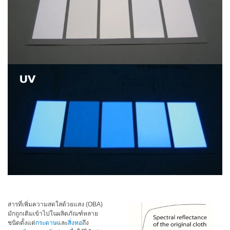
ใช้
ไฟฟ้า
สี
และ
สาร
เคลือบ
ผลิตภัณฑ์
ดูแล
ส่วน
บุคคล
ยา
พลาสติก
เตรียม
พิมพ์
สารที่เพิ่มความสดใสด้วยแสง (OBA)
และ
มักถูกเติมเข้าไปในผลิตภัณฑ์หลาย
งาน
ชนิดตั้งแต่
กระดาษ
และ
สิ่งทอ
ถึง
พิมพ์