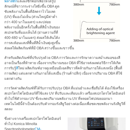
พลาสติก
และผงซักฟอกเพื่อให้ได้รูป
ลักษณ์ที่ขาวกระจ่างใสยิ่งขึ้น OBA ดูด
สิ่ง
ซับพลังงานในพื้นที่อัลตราไวโอเลต
ทอ
(UV) ที่มองไม่เห็น (ส่วนใหญ่มีค่าต่ำ
กว่า 400 นาโนเมตร) และปล่อย
พลังงานนั้นอีกครั้งในพื้นที่สีน้ำเงินของ
สินค้า
สเปกตรัมที่มองเห็นได้ (ย่านความถึ่ที่
400-480 นาโนเมตร) ส่งผลให้เส้นโค้ง
การ
การสะท้อนแสงที่พื้นที่สีน้ำเงินพุ่งสูงขึ้น
วัด
ส่งผลให้ผลิตภัณฑ์ที่มี OBA สว่างขึ้นและขาวขึ้น
สี
สำหรับผลิตภัณฑ์ที่ปรับปรุงด้วย OBA การวัดและการรักษาความสม่ำเสมอของสี
การ
อาจเป็นเรื่องที่ท้าทาย เนื่องจากปริมาณของ OBA ที่ใช้อาจส่งผลต่อวิธีการให้เกิด
วัด
การรับรู้
สี
ใหม่ ผลิตภัณฑ์อาจดูเหมือนมีเฉดสีขาวที่คล้ายกันภายใต้แสงหนึ่ง (พื้นที่
การผลิต) แต่แตกต่างกันภายใต้แสงอื่น (ร้านค้าปลีก) เนื่องจากปริมาณ OBA ที่ใช้
ลักษณะ
แตกต่างกัน
พื้น
ผิว
การวัดค่าผลิตภัณฑ์ที่ได้รับการปรับปรุง OBA ที่แม่นยำและเชื่อถือได้ ต้องใช้เครื่อง
สเปกโตรโฟโตมิเตอร์ที่ใช้แสง UV ที่ปรับและเทียบแล้ว เครื่องสเปกโตรโฟโตมิเตอร์
การ
ทั่วไปใช้ตัวกรอง UV ซึ่งจะลดปริมาณพลังงาน UV ที่หลอดไฟปล่อยออกมา
เทคโนโลยีนี้จำเป็นต้องปรับตัวกรองรังสียูวีอย่างต่อเนื่องเพื่อชดเชยพลังงานรังสียูวีที่
ถ่าย
ลดลง
ภาพ
ไฮ
ซึ่งต่างจากเครื่องสเปกโตรโฟโตมิเตอร์
เปอร์
ทั่วไป Konica Minolta
Spectrophotometer
CM-