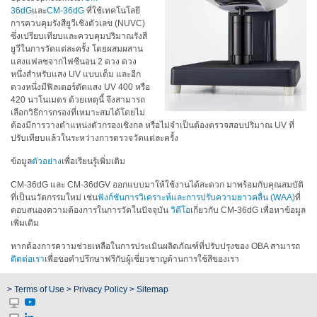
สเปกตรัม
36dG
และ
CM-36dG
ที่ใช้เทคโนโลยี
การควบคุมรังสียูวีเชิงตัวเลข (NUVC)
การ
ซึ่งเปรียบเทียบและควบคุมปริมาณรังสี
วัด
ยูวีในการวัดแต่ละครั้ง โดยผสมผสาน
ค่า
แสงแฟลชจากไฟซีนอน 2 ดวง ดวง
แสง
หนึ่งสำหรับแสง UV แบบเต็ม และอีก
ดวงหนึ่งมีฟิลเตอร์ตัดแสง UV 400 หรือ
การ
420 นาโนเมตร ด้วยเหตุนี้ จึงสามารถ
เลือกวิธีการกรองที่เหมาะสมได้โดยไม่
วัด
ต้องมีการวางตำแหน่งตัวกรองเชิงกล หรือไม่จำเป็นต้องตรวจสอบปริมาณ UV ที่
จอภาพ
ปรับเทียบแล้วในระหว่างการตรวจวัดแต่ละครั้ง
แสดง
ผล
ข้อมูล
ตัวอย่าง
เพื่อเรียนรู้เพิ่มเติม
CM-36dG และ CM-36dGV ออกแบบมาให้ใช้งานได้สะดวก มาพร้อมกับคุณสมบัติ
สินค้า
ที่เป็นนวัตกรรมใหม่ เช่น
ฟังก์ชันการวิเคราะห์และการปรับความยาวคลื่น (WAA)
ที่
ที่
ตอบสนองความต้องการในการวัดในปัจจุบัน
วิดีโอ
เกี่ยวกับ CM-36dG เพื่อหาข้อมูล
เลิก
เพิ่มเติม
ผลิต
หากต้องการความช่วยเหลือในการประเมินผลิตภัณฑ์ที่ปรับปรุงของ OBA สามารถ
แล้ว
ติดต่อเรา
เพื่อขอคำปรึกษาฟรีกับผู้เชี่ยวชาญด้านการใช้สีของเรา
ทรัพยากร
> Terms of Use
> Privacy Policy
> Sitemap
ดาวน์