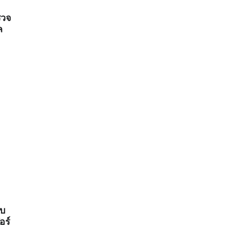
รวจ
ล
บ
อร์