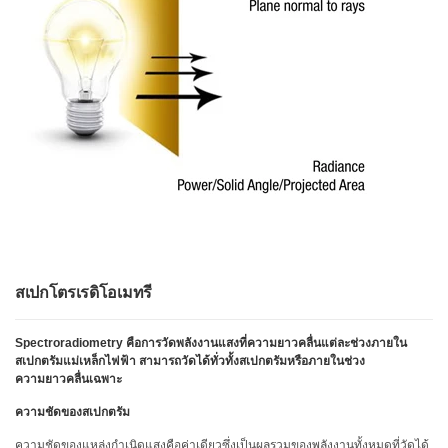
สัมมนา
ผ่าน
เว็บ
ตาม
ความ
ต้องการ
โปสเตอร์
อภิธาน
ศัพท์
คำถาม
ที่
พบ
สเปกโตรเรดิโอเมทรี
บ่อย
Spectroradiometry คือการวัดพลังงานแสงที่ความยาวคลื่นแต่ละช่วงภายใน
บล็อก
สเปกตรัมแม่เหล็กไฟฟ้า สามารถวัดได้ทั่วทั้งสเปกตรัมหรือภายในช่วง
ความยาวคลื่นเฉพาะ
เกี่ยว
ความชัดของสเปกตรัม
กับ
เรา
ความชัดของแหล่งกำเนิดแสงคือค่าเดียวซึ่งเป็นผลรวมของพลังงานทั้งหมดที่วัดได้