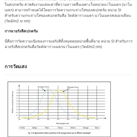
ในสเปกตรัม ค่าพลังงานแต่ละค่าที่ความยาวคลื่นเฉพาะในหน่วยนาโนเมตร (นาโน
ข้อมูล
เมตร) สามารถกำหนดได้โดยการวัดความกระจ่างใสของสเปกตรัม หน่วย SI
องค์กร
สำหรับความกระจ่างใสของสเปกตรัมคือ วัตต์/ตารางเมตร นาโนเมตรสเตอเรเดียน
(ENG)
(วัตต์/m2 sr nm)
การฉายรังสีสเปกตรัม
หน่วย
ธุรกิจ
นี่คือการวัดความเข้มของการแผ่รังสีทั้งหมดต่อหน่วยพื้นที่ฉาย หน่วย SI สำหรับการ
การ
ฉายรังสีสเปกตรัมคือวัตต์/ตารางเมตรนาโนเมตร (วัตต์/m2.nm)
ตรวจ
จับ
(ENG)
การวัดแสง
ตัวแทน
จำหน่าย
สิ่ง
ที่
เรา
ยืน
หยัด
เพื่อ
(ENG)