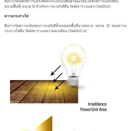
การ
คือการวัดฟลักซ์การแผ่รังสีที่ตกกระทบบนพื้นผิวของวัตถุ (ฟลักซ์การแผ่รังสีต่อ
หน่วยพื้นที่) หน่วย SI สำหรับการฉายรังสีคือ วัตต์/ตารางเมตร (วัตต์/m2)
เรียน
รู้
ความกระจ่างใส
ศูนย์
คือการวัดความเข้มของการแผ่รังสีทั้งหมดต่อพื้นที่ฉายหน่วย หน่วย SI ของความ
การ
กระจ่างใสคือ วัตต์/ตารางเมตร สเตเรเดียน (วัตต์/m2 sr)
วัด
สี
การ
วัด
ค่า
แสง
เอกสาร
ไวท์
เปเปอร์
กรณี
ศึกษา
การ