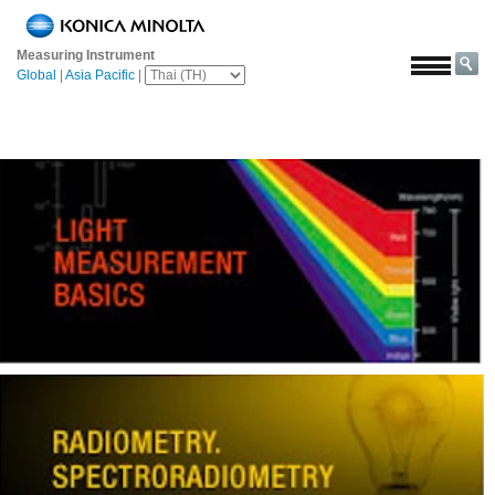
หน้า
หลัก
Measuring Instrument
Global
|
Asia Pacific
|
โซลูชั่น
การ
บิน
และ
อวกาศ
การเกษตร
และ
อาหาร
ยาน
ยนต์
วัสดุ
ก่อสร้าง
เคมีภัณฑ์
เครื่อง