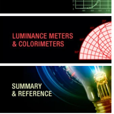
สิ่ง
ทอ
สินค้า
การ
วัด
สี
การ
วัด
ลักษณะ
พื้น
ผิว
การ
ถ่าย
ภาพ
ไฮ
เปอร์