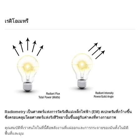
สเปกตรัม
การ
วัด
เรดิโอเมทรี
ค่า
แสง
การ
วัด
จอภาพ
แสดง
ผล
สินค้า
ที่
เลิก
ผลิต
แล้ว
Radiometry เป็นศาสตร์แห่งการวัดรังสีแม่เหล็กไฟฟ้า (EM) สเปกตรัมที่กว้างขึ้น
ซึ่งครอบคลุมโดยศาสตร์แห่งรังสีวิทยานั้นขึ้นอยู่กับค่าคงที่ทางกายภาพ
ทรัพยากร
คุณสมบัติที่เราสนใจในที่นี้คือพลังงานที่แผ่ออกและการกระจายของมันทั้งในมิติ
พื้นที่และมุม
ดาวน์