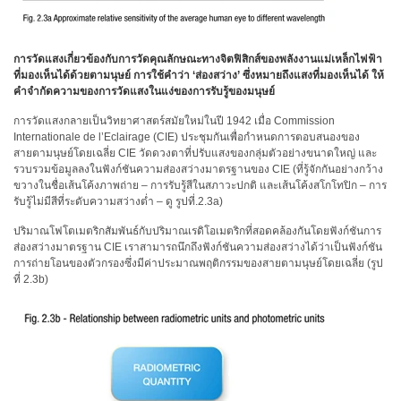
มุม
พัฒนา
การวัดแสงเกี่ยวข้องกับการวัดคุณลักษณะทางจิตฟิสิกส์ของพลังงานแม่เหล็กไฟฟ้า
ผลิตภัณฑ์
ที่มองเห็นได้ด้วยตามนุษย์ การใช้คำว่า ‘ส่องสว่าง’ ซึ่งหมายถึงแสงที่มองเห็นได้ ให้
คำจำกัดความของการวัดแสงในแง่ของการรับรู้ของมนุษย์
บริการ
ด้าน
การวัดแสงกลายเป็นวิทยาศาสตร์สมัยใหม่ในปี 1942 เมื่อ Commission
Internationale de l’Eclairage (CIE) ประชุมกันเพื่อกำหนดการตอบสนองของ
เทคนิค
สายตามนุษย์โดยเฉลี่ย CIE วัดดวงตาที่ปรับแสงของกลุ่มตัวอย่างขนาดใหญ่ และ
รวบรวมข้อมูลลงในฟังก์ชันความส่องสว่างมาตรฐานของ CIE (ที่รู้จักกันอย่างกว้าง
ข่าว
ขวางในชื่อเส้นโค้งภาพถ่าย – การรับรู้สีในสภาวะปกติ และเส้นโค้งสโกโทปิก – การ
รับรู้ไม่มีสีที่ระดับความสว่างต่ำ – ดู รูปที่.2.3a)
ติดต่อ
ปริมาณโฟโตเมตริกสัมพันธ์กับปริมาณเรดิโอเมตริกที่สอดคล้องกันโดยฟังก์ชันการ
เรา
ส่องสว่างมาตรฐาน CIE เราสามารถนึกถึงฟังก์ชันความส่องสว่างได้ว่าเป็นฟังก์ชัน
การถ่ายโอนของตัวกรองซึ่งมีค่าประมาณพฤติกรรมของสายตามนุษย์โดยเฉลี่ย (รูป
ที่ 2.3b)