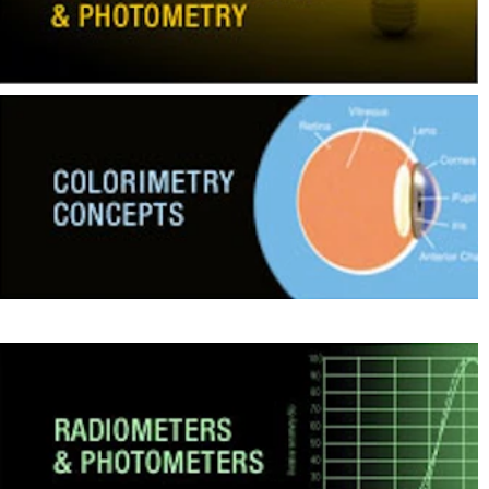
ใช้
ไฟฟ้า
สี
และ
สาร
เคลือบ
ผลิตภัณฑ์
ดูแล
ส่วน
บุคคล
ยา
พลาสติก
เตรียม
พิมพ์
และ
งาน
พิมพ์