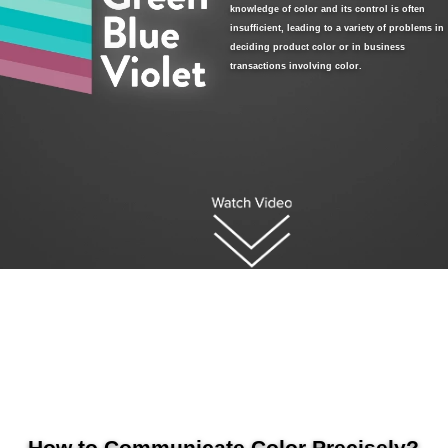
knowledge of color and its control is often
ใช้
insufficient, leading to a variety of problems in
ไฟฟ้า
deciding product color or in business
transactions involving color.
สี
และ
สาร
เคลือบ
ผลิตภัณฑ์
ดูแล
ส่วน
บุคคล
ยา
พลาสติก
เตรียม
พิมพ์
และ
งาน
How to Communicate Color Precisely?
พิมพ์