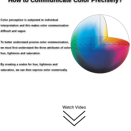
สิ่ง
ทอ
Color perception is subjected to individual
interpretation and this makes color communication
สินค้า
difficult and vague.
การ
To better understand precise color communication,
วัด
we must first understand the three attributes of color;
สี
hue, lightness and saturation.
การ
By creating a scales for hue, lightness and
วัด
saturation, we can then express color numerically.
ลักษณะ
พื้น
ผิว
การ
ถ่าย
ภาพ
ไฮ
เปอร์