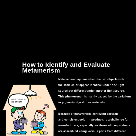
สเปกตรัม
การ
วัด
ค่า
แสง
การ
วัด
จอภาพ
แสดง
How to Identify and Evaluate
Metamerism
ผล
Metamerism happens when the two objects with
สินค้า
the same color appear identical under one light
ที่
source but different under another light source.
เลิก
This phenomenon is mainly caused by the variations
ผลิต
in pigments, dyestuff or materials.
แล้ว
Because of metamerism, achieving accurate
and consistent color in products is a challenge for
ทรัพยากร
manufacturers, especially for those whose products
ดาวน์
are assembled using various parts from different