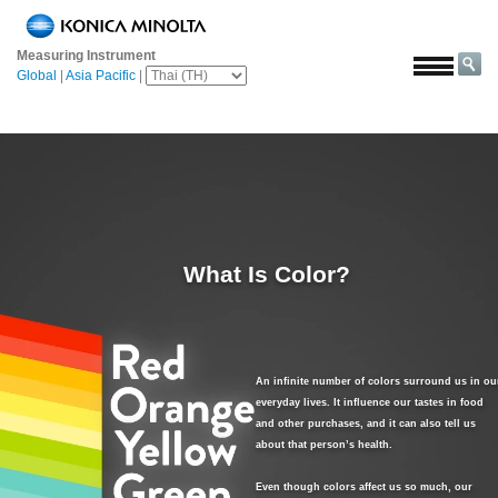
หน้า
หลัก
Measuring Instrument
Global
|
Asia Pacific
|
โซลูชั่น
การ
บิน
และ
อวกาศ
การเกษตร
และ
What Is Color?
อาหาร
ยาน
ยนต์
An infinite number of colors surround us in ou
วัสดุ
everyday lives. It influence our tastes in food
ก่อสร้าง
and other purchases, and it can also tell us
about that person’s health.
เคมีภัณฑ์
Even though colors affect us so much, our
เครื่อง