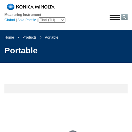
หน้า
หลัก
Measuring Instrument
Global
|
Asia Pacific
|
โซลูชั่น
การ
Home
Products
Portable
บิน
และ
Portable
อวกาศ
การเกษตร
และ
อาหาร
ยาน
ยนต์
วัสดุ
ก่อสร้าง
เคมีภัณฑ์
เครื่อง