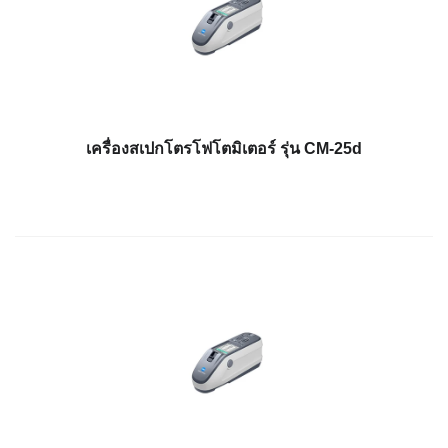
ใช้
ไฟฟ้า
สี
และ
สาร
เคลือบ
เครื่องสเปกโตรโฟโตมิเตอร์ รุ่น CM-25d
ผลิตภัณฑ์
ดูแล
ส่วน
บุคคล
ยา
พลาสติก
เตรียม
พิมพ์
และ
งาน
พิมพ์