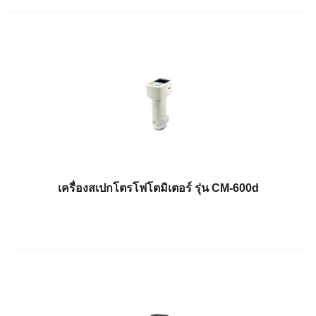
สเปกตรัม
การ
วัด
ค่า
แสง
การ
วัด
จอภาพ
แสดง
ผล
สินค้า
เครื่องสเปกโตรโฟโตมิเตอร์ รุ่น CM-600d
ที่
เลิก
ผลิต
แล้ว
ทรัพยากร
ดาวน์