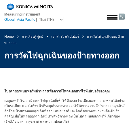
หน้า
หลัก
Measuring Instrument
Global
|
Asia Pacific
|
โซลูชั่น
การ
Home
การเรียนรู้ศูนย์
เอกสารไวท์เปเปอร์
การวัดไฟฉุกเฉินของป้าย
บิน
ทางออก
และ
อวกาศ
การวัดไฟฉุกเฉินของป้ายทางออก
การเกษตร
และ
อาหาร
ยาน
ยนต์
โปรดกรอกแบบฟอร์มด้านล่างเพื่อดาวน์โหลดเอกสารไวท์เปเปอร์ของคุณ
วัสดุ
เหตุผลหลักในการมีระบบไฟฉุกเฉินก็เพื่อให้มีแสงสว่างเพียงพอต่อการอพยพได้อย่าง
เป็นระเบียบ และยังทำหน้าที่ระบุเส้นทางทางออกให้ชัดเจน รวมถึง “ทางออกฉุกเฉิน”
ก่อสร้าง
อีกด้วย ป้ายทางออกฉุกเฉินที่ออกแบบอย่างดีและติดตั้งอย่างเหมาะสมถือเป็นสิ่ง
สำคัญเพื่อให้ทางออกฉุกเฉินมีประสิทธิภาพและเป็นไปตามหลักเกณฑ์ที่เกี่ยวข้อง
เคมีภัณฑ์
(อัคคีภัย อาคาร สุขภาพ และความปลอดภัย)
เครื่อง