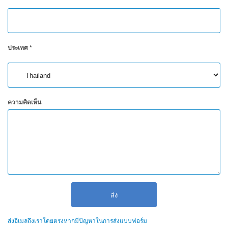
สิ่ง
ทอ
ประเทศ
*
สินค้า
การ
วัด
สี
ความคิดเห็น
การ
วัด
ลักษณะ
พื้น
ผิว
การ
ถ่าย
ภาพ
ไฮ
เปอร์
ส่งอีเมลถึงเราโดยตรงหากมีปัญหาในการส่งแบบฟอร์ม