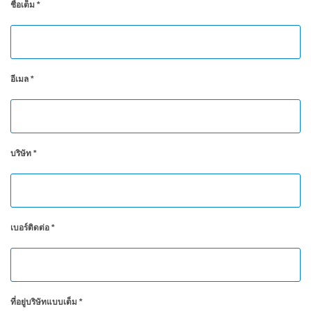
ชื่อเต็ม
*
ใช้
ไฟฟ้า
สี
และ
อีเมล
*
สาร
เคลือบ
ผลิตภัณฑ์
ดูแล
บริษัท
*
ส่วน
บุคคล
ยา
พลาสติก
เบอร์ติดต่อ
*
เตรียม
พิมพ์
และ
งาน
ที่อยู่บริษัทแบบเต็ม
*
พิมพ์