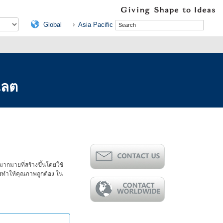
Global
Asia Pacific
แลต
กมายที่สร้างขึ้นโดยใช้
ารทำให้คุณภาพถูกต้อง ใน