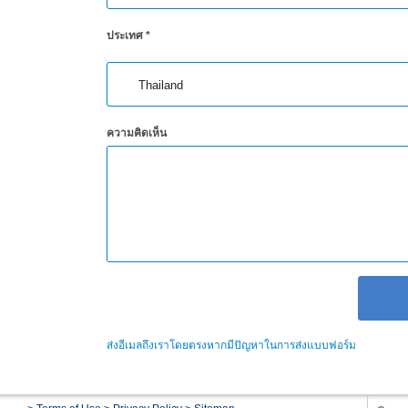
ประเทศ
*
ความคิดเห็น
ส่งอีเมลถึงเราโดยตรงหากมีปัญหาในการส่งแบบฟอร์ม
Alternative: