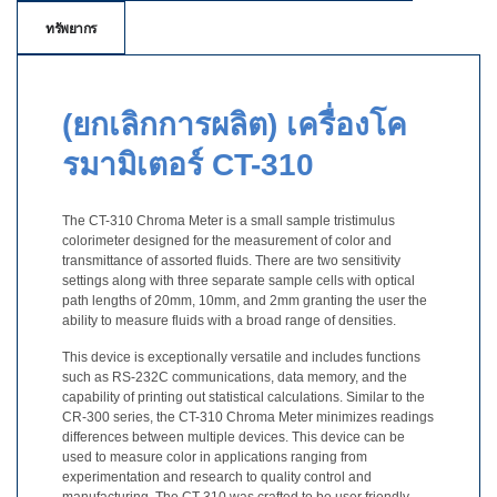
ทรัพยากร
สิ่ง
ทอ
สินค้า
(ยกเลิกการผลิต) เครื่องโค
การ
รมามิเตอร์ CT-310
วัด
สี
The CT-310 Chroma Meter is a small sample tristimulus
การ
colorimeter designed for the measurement of color and
วัด
transmittance of assorted fluids. There are two sensitivity
settings along with three separate sample cells with optical
ลักษณะ
path lengths of 20mm, 10mm, and 2mm granting the user the
พื้น
ability to measure fluids with a broad range of densities.
ผิว
This device is exceptionally versatile and includes functions
การ
such as RS-232C communications, data memory, and the
capability of printing out statistical calculations. Similar to the
ถ่าย
CR-300 series, the CT-310 Chroma Meter minimizes readings
ภาพ
differences between multiple devices. This device can be
ไฮ
used to measure color in applications ranging from
เปอร์
experimentation and research to quality control and