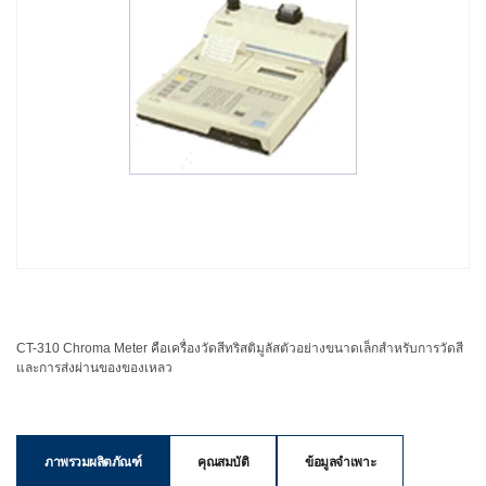
ใช้
ไฟฟ้า
สี
และ
สาร
เคลือบ
ผลิตภัณฑ์
ดูแล
ส่วน
บุคคล
ยา
พลาสติก
CT-310 Chroma Meter คือเครื่องวัดสีทริสติมูลัสตัวอย่างขนาดเล็กสำหรับการวัดสี
และการส่งผ่านของของเหลว
เตรียม
พิมพ์
และ
งาน
ภาพรวมผลิตภัณฑ์
คุณสมบัติ
ข้อมูลจำเพาะ
พิมพ์