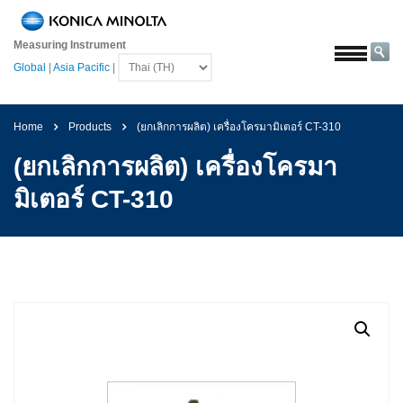
หน้า
หลัก
Measuring Instrument
Global
|
Asia Pacific
|
โซลูชั่น
การ
บิน
Home
Products
(ยกเลิกการผลิต) เครื่องโครมามิเตอร์ CT-310
และ
อวกาศ
(ยกเลิกการผลิต) เครื่องโครมา
การเกษตร
มิเตอร์ CT-310
และ
อาหาร
ยาน
ยนต์
วัสดุ
ก่อสร้าง
เคมีภัณฑ์
เครื่อง