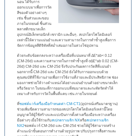
สเปกตรัม
นอน ได้รับการ
ออกแบบมาเพื่อการวัด
การ
สีของตัวอย่างต่างๆ
วัด
เช่น ชิ้นส่วนและขอบ
ภายในรถยนต์ ชิ้นส่วน
ค่า
พลาสติกขนาดเล็ก
แสง
อุปกรณ์อิเล็กทรอนิกส์ เซรามิก และอื่นๆ . สเปกโตรโฟโตมิเตอร์
เหล่านี้ให้ความแม่นยำและความสามารถในการทำซ้ำสูงเพื่อการ
การ
จัดการข้อมูลสีดิจิทัลที่สม่ำเสมอภายในห่วงโซ่อุปทาน
วัด
ด้วยระดับข้อตกลงระหว่างเครื่องมือที่แน่นหนาที่ ∆E*ab< 0.12
จอภาพ
(CM-26d) และความสามารถในการทำซ้ำสูงที่ σ∆E*ab 0.02 (CM-
แสดง
26d) CM-26d และ CM-25d จึงรับประกันผลการวัดสีที่แม่นยำ
ผล
นอกจากนี้ CM-26d และ CM-25d ยังได้รับการออกแบบด้วย
คุณสมบัติที่ใช้งานง่ายเพื่อการใช้งานที่ง่ายและมีประสิทธิภาพ ช่อง
สินค้า
มองภาพช่วยให้วางตำแหน่งได้อย่างแม่นยำบนตัวอย่างขนาดเล็ก
ที่
หรือวัดยาก ในขณะที่การออกแบบที่สมมาตรและกะทัดรัดทำให้
เลิก
เหมาะสำหรับการวัดในพื้นที่แคบ เช่น ภายในรถยนต์
ผลิต
ที่
ซอฟต์แวร์เครื่องมือกำหนดค่า CM-CT1
(อุปกรณ์เสริมมาตรฐาน)
แล้ว
ช่วยเพิ่มขีดความสามารถของสเปกโตรโฟโตมิเตอร์เหล่านี้โดย
อนุญาตให้ผู้ใช้สร้างและแบ่งปันการตั้งค่าเครื่องมือระหว่างเครื่อง
มือต่างๆ เมื่อใช้ร่วมกับ
สเปกตราเมจิก NX
หรือ
สเปกตราเมจิก
ทรัพยากร
NX2
ซอฟต์แวร์ CM-26d และ CM-25d ช่วยให้ผู้ใช้สามารถสร้าง
ดาวน์
คำแนะนำขั้นตอนการทำงานด้วยรูปภาพ ปรับปรุงการสื่อสารและ