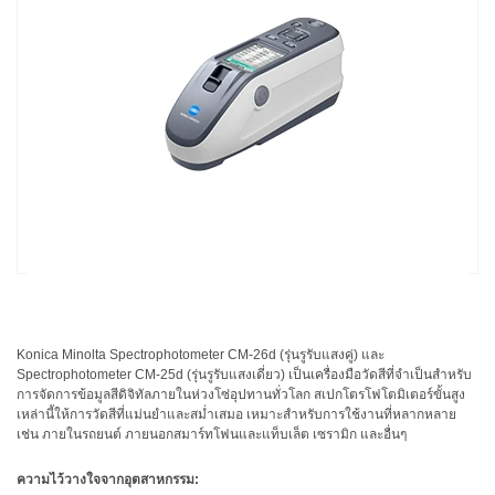
ใช้
ไฟฟ้า
สี
และ
สาร
เคลือบ
ผลิตภัณฑ์
ดูแล
ส่วน
บุคคล
ยา
พลาสติก
Konica Minolta Spectrophotometer CM-26d (รุ่นรูรับแสงคู่) และ
Spectrophotometer CM-25d (รุ่นรูรับแสงเดี่ยว) เป็นเครื่องมือวัดสีที่จำเป็นสำหรับ
การจัดการข้อมูลสีดิจิทัลภายในห่วงโซ่อุปทานทั่วโลก สเปกโตรโฟโตมิเตอร์ขั้นสูง
เตรียม
เหล่านี้ให้การวัดสีที่แม่นยำและสม่ำเสมอ เหมาะสำหรับการใช้งานที่หลากหลาย
พิมพ์
เช่น ภายในรถยนต์ ภายนอกสมาร์ทโฟนและแท็บเล็ต เซรามิก และอื่นๆ
และ
งาน
ความไว้วางใจจากอุตสาหกรรม:
พิมพ์