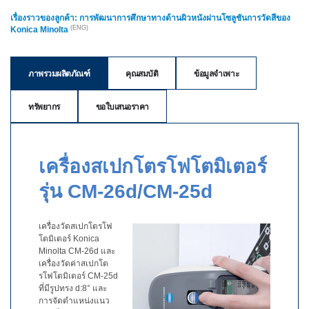
เรื่องราวของลูกค้า: การพัฒนาการศึกษาทางด้านผิวหนังผ่านโซลูชันการวัดสีของ
สิ่ง
(ENG)
Konica Minolta
ทอ
สินค้า
ภาพรวมผลิตภัณฑ์
คุณสมบัติ
ข้อมูลจำเพาะ
การ
ทรัพยากร
ขอใบเสนอราคา
วัด
สี
การ
เครื่องสเปกโตรโฟโตมิเตอร์
วัด
ลักษณะ
รุ่น CM-26d/CM-25d
พื้น
ผิว
เครื่องวัดสเปกโตรโฟ
การ
โตมิเตอร์ Konica
ถ่าย
Minolta CM-26d และ
ภาพ
เครื่องวัดค่าสเปกโต
รโฟโตมิเตอร์ CM-25d
ไฮ
ที่มีรูปทรง d:8° และ
เปอร์
การจัดตำแหน่งแนว