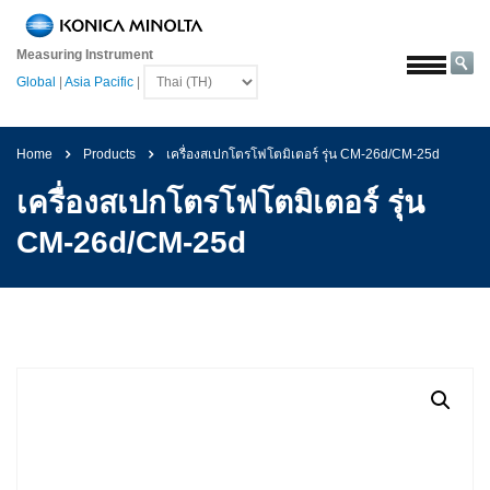
หน้า
หลัก
Measuring Instrument
Global
|
Asia Pacific
|
โซลูชั่น
การ
บิน
Home
Products
เครื่องสเปกโตรโฟโตมิเตอร์ รุ่น CM-26d/CM-25d
และ
อวกาศ
เครื่องสเปกโตรโฟโตมิเตอร์ รุ่น
การเกษตร
CM-26d/CM-25d
และ
อาหาร
ยาน
ยนต์
วัสดุ
ก่อสร้าง
เคมีภัณฑ์
เครื่อง