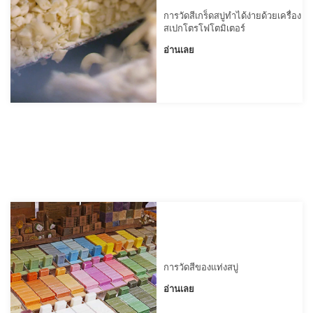
โหลด
การวัดสีเกร็ดสบู่ทำได้ง่ายด้วยเครื่อง
แค
สเปกโตรโฟโตมิเตอร์
ต
ตา
อ่านเลย
ล็อก
(ENG)
ดาวน์โหลด
ซอฟต์แวร์
ดาวน์โหลด
คู่มือ
(ENG)
หนังสือ
การ
ศึกษา
(ENG)
การวัดสีของแท่งสบู่
วิดีโอ
อ่านเลย
YouTube