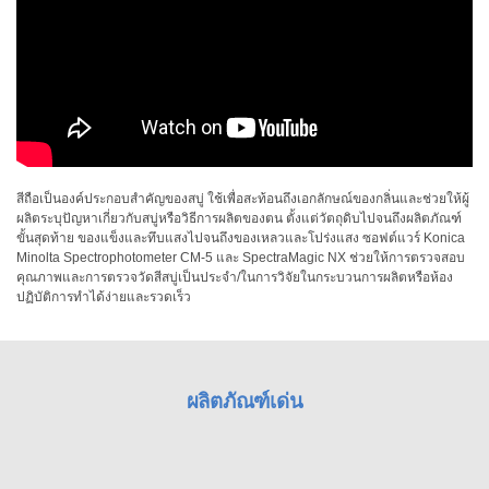
ใช้
ไฟฟ้า
สี
และ
สาร
เคลือบ
ผลิตภัณฑ์
สีถือเป็นองค์ประกอบสำคัญของสบู่ ใช้เพื่อสะท้อนถึงเอกลักษณ์ของกลิ่นและช่วยให้ผู้
ผลิตระบุปัญหาเกี่ยวกับสบู่หรือวิธีการผลิตของตน ตั้งแต่วัตถุดิบไปจนถึงผลิตภัณฑ์
ดูแล
ขั้นสุดท้าย ของแข็งและทึบแสงไปจนถึงของเหลวและโปร่งแสง ซอฟต์แวร์ Konica
ส่วน
Minolta Spectrophotometer CM-5 และ SpectraMagic NX ช่วยให้การตรวจสอบ
บุคคล
คุณภาพและการตรวจวัดสีสบู่เป็นประจำ/ในการวิจัยในกระบวนการผลิตหรือห้อง
ปฏิบัติการทำได้ง่ายและรวดเร็ว
ยา
พลาสติก
เตรียม
ผลิตภัณฑ์เด่น
พิมพ์
และ
งาน
พิมพ์