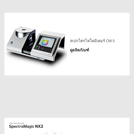
สิ่ง
ทอ
สินค้า
การ
สเปกโตรโฟโตมิเตอร์ CM-5
วัด
ดูผลิตภัณฑ์
สี
การ
วัด
ลักษณะ
พื้น
ผิว
การ
ถ่าย
ภาพ
ไฮ
เปอร์