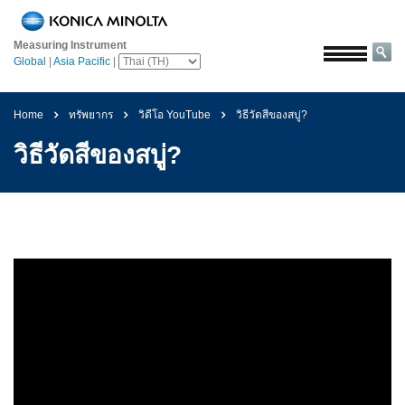
หน้า
หลัก
Measuring Instrument
Global
|
Asia Pacific
|
โซลูชั่น
การ
Home
ทรัพยากร
วิดีโอ YouTube
วิธีวัดสีของสบู่?
บิน
และ
วิธีวัดสีของสบู่?
อวกาศ
การเกษตร
และ
อาหาร
ยาน
ยนต์
วัสดุ
ก่อสร้าง
เคมีภัณฑ์
เครื่อง