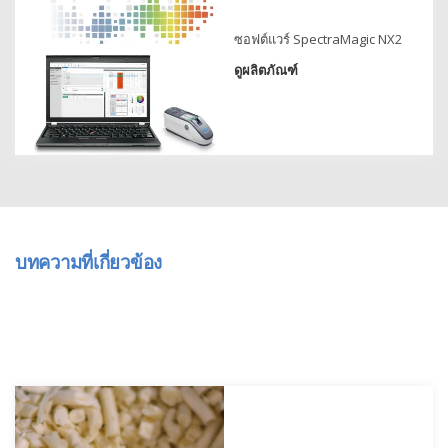
สเปกตรัม
ซอฟต์แวร์ SpectraMagic NX2
การ
วัด
ดูผลิตภัณฑ์
ค่า
แสง
การ
วัด
จอภาพ
แสดง
ผล
บทความที่เกี่ยวข้อง
สินค้า
ที่
เลิก
ผลิต
แล้ว
ทรัพยากร
ดาวน์