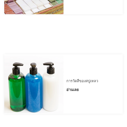
การ
เรียน
รู้
ศูนย์
การ
วัด
สี
การ
วัด
ค่า
แสง
การวัดสีของสบู่เหลว
เอกสาร
ไวท์
อ่านเลย
เปเปอร์
กรณี
ศึกษา
การ