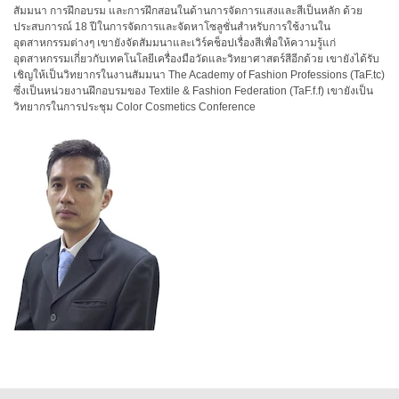
สเปกตรัม
สัมมนา การฝึกอบรม และการฝึกสอนในด้านการจัดการแสงและสีเป็นหลัก ด้วย
ประสบการณ์ 18 ปีในการจัดการและจัดหาโซลูชั่นสำหรับการใช้งานใน
การ
อุตสาหกรรมต่างๆ เขายังจัดสัมมนาและเวิร์คช็อปเรื่องสีเพื่อให้ความรู้แก่
วัด
อุตสาหกรรมเกี่ยวกับเทคโนโลยีเครื่องมือวัดและวิทยาศาสตร์สีอีกด้วย เขายังได้รับ
ค่า
เชิญให้เป็นวิทยากรในงานสัมมนา The Academy of Fashion Professions (TaF.tc)
ซึ่งเป็นหน่วยงานฝึกอบรมของ Textile & Fashion Federation (TaF.f.f) เขายังเป็น
แสง
วิทยากรในการประชุม Color Cosmetics Conference
การ
วัด
จอภาพ
แสดง
ผล
สินค้า
ที่
เลิก
ผลิต
แล้ว
ทรัพยากร
ดาวน์