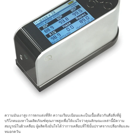
ใช้
ไฟฟ้า
สี
และ
สาร
เคลือบ
ผลิตภัณฑ์
ดูแล
ส่วน
บุคคล
ยา
พลาสติก
เตรียม
พิมพ์
ความมันเงาสูง การตกแต่งที่ลึก ความเรียบเนียนและเป็นเนื้อเดียวกันคือสิ่งที่ผู้
บริโภคมองหาในผลิตภัณฑ์คุณภาพสูงเพื่อให้แน่ใจว่าคุณลักษณะเหล่านี้มีความ
และ
สมบูรณ์ในผิวเคลือบ ผู้ผลิตจึงมั่นใจได้ว่าการเคลือบที่ใช้นั้นปราศจากเปลือกส้มและ
งาน
หมอกควัน
พิมพ์