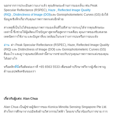
นอกจากการประเมินความเงาแล้ว คุณลักษณะด้านการมองเห็น เช่น Peak
สิ่ง
Specular Reflectance (RSPEC),
Haze
,
Reflected Image Quality
ทอ
(RIQ)
,
Distinctness of Image (DOI)
และ Goniophotometeric Curves (GS) ยังให้
ข้อมูลเชิงลึกเกี่ยวกับคุณภาพการตกแต่งอีกด้วย
สินค้า
สาเหตุที่เป็นไปได้ของคุณภาพการมองเห็นที่ไม่ดีสามารถระบุได้จากคุณลักษณะ
เหล่านี้ ซึ่งช่วยให้ผู้ผลิตแก้ไขปัญหาสูตรหรือสูตรการเคลือบ คุณภาพของซับสเตรต
การ
เทคนิคการใช้งาน และปัญหาสิ่งแวดล้อมในระหว่างการบ่มหรือการอบแห้ง
วัด
สี
อ่าน
ค่า Peak Specular Reflectance (RSPEC), Haze, Reflected Image Quality
(RIQ) และ Distinctness of Image (DOI) และ Goniophotometeric Curves (GS)
การ
คืออะไร และดูว่าคุณสมบัติเหล่านี้สามารถช่วยปรับปรุงคุณภาพการตกแต่งของคุณ
ได้อย่างไร
วัด
ลักษณะ
หรือคลิก
ที่นี่
หรือติดต่อเราที่ +65 6563 5533 เพื่อขอคำปรึกษาฟรีจากผู้เชี่ยวชาญ
พื้น
ด้านแอปพลิเคชันของเรา
ผิว
การ
ถ่าย
ภาพ
เกี่ยวกับผู้แต่ง: Alan Chua
ไฮ
Alan Chua เป็นผู้ช่วยผู้จัดการของ Konica Minolta Sensing Singapore Pte Ltd.
เปอร์
สำเร็จการศึกษาจากภูมิหลังด้านวิศวกรรมไฟฟ้า โดยเขาเกี่ยวข้องกับการขาย การ