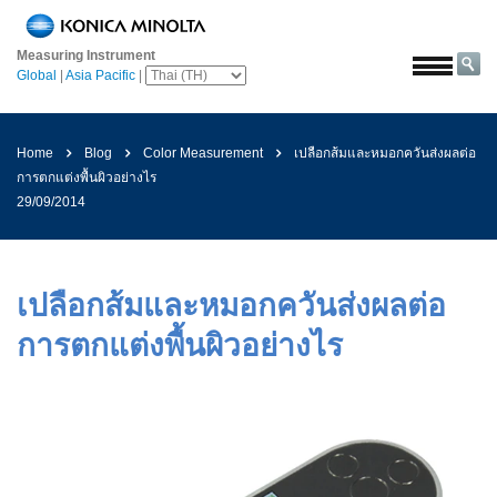
หน้า
หลัก
Measuring Instrument
Global
|
Asia Pacific
|
โซลูชั่น
การ
บิน
Home
Blog
Color Measurement
เปลือกส้มและหมอกควันส่งผลต่อ
และ
การตกแต่งพื้นผิวอย่างไร
อวกาศ
29/09/2014
การเกษตร
และ
อาหาร
เปลือกส้มและหมอกควันส่งผลต่อ
ยาน
การตกแต่งพื้นผิวอย่างไร
ยนต์
วัสดุ
ก่อสร้าง
เคมีภัณฑ์
เครื่อง