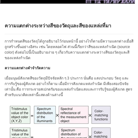
สเปกตรัม
การ
วัด
ค่า
ความแตกต่างระหว่างสีของวัตถุและสีของแหล่งที่มา
แสง
การกำหนดสีของวัตถุได้ถูกอธิบายไว้ก่อนหน้านี้ อย่างไรก็ตามมีความแตกต่างเมื่อสี
การ
ถูกสร้างขึ้นอย่างอิสระ เช่น โดยหลอดไฟ ส่วนนี้เรียกว่าสีของแหล่งกำเนิด (source
วัด
color) ดังต่อไปนี้เป็นอธิบายง่าย ๆ เกี่ยวกับความแตกต่างระหว่างสีของวัตถุและสี
จอภาพ
ของแหล่งกำเนิด
แสดง
ความแตกต่างคำจำกัดความ
ผล
เมื่อมนุษย์สังเกตสีของวัตถุมีปัจจัยหลัก ๆ 3 ประการ นั่นคือ แสงประกอบ วัตถุ และ
สินค้า
การรับรู้ของผู้สังเกต อย่างไรก็ตาม เมื่อมีการสังเกตแหล่งกำเนิด มีเพียงสองปัจจัย
ที่
เท่านั้น คือ การกระจายสเปกตรัมของแหล่งกำเนิดแสงและการรับรู้ของผู้สังเกต สูตร
สำหรับแนวคิดเหล่านี้แสดงด้านล่างนี้
เลิก
ผลิต
แล้ว
ทรัพยากร
ดาวน์