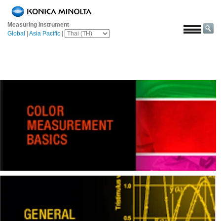
หน้า
หลัก
Measuring Instrument
Global
|
Asia Pacific
|
โซลูชั่น
การ
บิน
และ
อวกาศ
การเกษตร
และ
อาหาร
ยาน
ยนต์
วัสดุ
ก่อสร้าง
เคมีภัณฑ์
เครื่อง