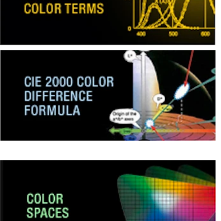
ใช้
ไฟฟ้า
สี
และ
สาร
เคลือบ
ผลิตภัณฑ์
ดูแล
ส่วน
บุคคล
ยา
พลาสติก
เตรียม
พิมพ์
และ
งาน
พิมพ์