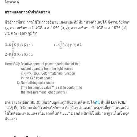
การ
ลิตร/วัตต์
เรียน
ความแตกต่างคำจำกัดความ
รู้
ศูนย์
มีวิธีการที่สามารถใช้ในการอธิบายแสงแหล่งที่มีที่มาทางตัวเลขได้ ซึ่งรวมถึงพิกัด
xy, ความเข้มของสี UCS ค.ศ. 1960 (u, v), ความเข้มของสี UCS ค.ศ. 1976 (u*,
การ
v*), และ (อุณหภูมิสี)*
วัด
สี
การ
วัด
ค่า
แสง
เอกสาร
ไวท์
เปเปอร์
อ่านรายละเอียดเพิ่มเติมเกี่ยวกับอุณหภูมิสีของแหล่งแสงได้
ที่นี่
พื้นที่สี Luv (CIE
LUV) ก็ถูกใช้งานเช่นกัน อย่างไรก็ตาม ต้องมีแหล่งแสงมาตรฐานที่ถูกกำหนดเมื่อ
กรณี
ใช้ในสีของแหล่งแสง เนื่องจากพื้นที่สี Luv* มีจุดกำเนิดที่เป็นสีมาตรฐานให้เป็นจุด
ต้นแบบ
ศึกษา
การ