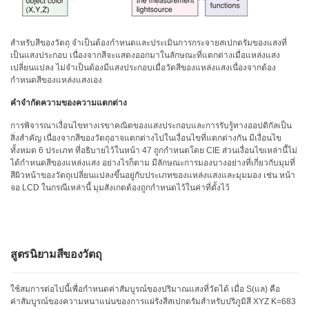
โหลด
แค
ต
สำหรับสีของวัตถุ จำเป็นต้องกำหนดและประเมินการกระจายสเปกตรัมของแสงที่
ตา
เป็นแสงประกอบ เนื่องจากสีจะแสดงออกมาในลักษณะที่แตกต่างเมื่อแหล่งแสง
ล็อก
เปลี่ยนแปลง ไม่จำเป็นต้องมีแสงประกอบเมื่อวัดสีของแหล่งแสงเนื่องจากต้อง
(ENG)
กำหนดสีของแหล่งแสงเอง
ดาวน์โหลด
คำจำกัดความของความแตกต่าง
ซอฟต์แวร์
การพิจารณาเงื่อนไขทางเรขาคณิตของแสงประกอบและการรับรู้ทางออปติกัลเป็น
สิ่งสำคัญ เนื่องจากสีของวัตถุอาจแตกต่างไปในเงื่อนไขที่แตกต่างกัน มีเงื่อนไข
ดาวน์โหลด
ทั้งหมด 6 ประเภท ที่อธิบายไว้ในหน้า 47 ถูกกำหนดโดย CIE ส่วนเงื่อนไขเหล่านี้ไม่
คู่มือ
ได้กำหนดสีของแหล่งแสง อย่างไรก็ตาม มีลักษณะการมองบางอย่างที่เกี่ยวกับมุมที่
(ENG)
สีผิวหน้าของวัตถุเปลี่ยนแปลงขึ้นอยู่กับประเภทของแหล่งแสงและมุมมอง เช่น หน้า
จอ LCD ในกรณีเหล่านี้ มุมสังเกตต้องถูกกำหนดไว้ในค่าที่ตั้งไว้
หนังสือ
การ
ศึกษา
(ENG)
สูตรนิยามสีของวัตถุ
วิดีโอ
YouTube
ใช้สมการต่อไปนี้เพื่อกำหนดค่าสัมบูรณ์ของปริมาณแสงที่วัดได้ เมื่อ S(แล) คือ
ค่าสัมบูรณ์ของความหนาแน่นของการแผ่รังสีสเปกตรัมสำหรับปริภูมิสี XYZ K=683