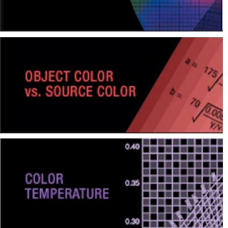
สิ่ง
ทอ
สินค้า
การ
วัด
สี
การ
วัด
ลักษณะ
พื้น
ผิว
การ
ถ่าย
ภาพ
ไฮ
เปอร์