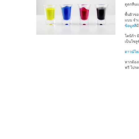
ดูดกลืน
พื้นผิวข
แบบ จำเป
ข้อมูลสี
ม
โคนิก้า 
เป็นโซลูช
ดาวน์โห
หากต้องก
ฟรี โปรด