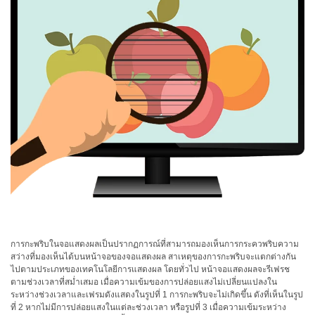
ใช้
ไฟฟ้า
สี
และ
สาร
เคลือบ
ผลิตภัณฑ์
ดูแล
ส่วน
บุคคล
ยา
พลาสติก
การกะพริบในจอแสดงผลเป็นปรากฏการณ์ที่สามารถมองเห็นการกระควพริบความ
เตรียม
สว่างที่มองเห็นได้บนหน้าจอของจอแสดงผล สาเหตุของการกะพริบจะแตกต่างกัน
พิมพ์
ไปตามประเภทของเทคโนโลยีการแสดงผล โดยทั่วไป หน้าจอแสดงผลจะรีเฟรช
ตามช่วงเวลาที่สม่ำเสมอ เมื่อความเข้มของการปล่อยแสงไม่เปลี่ยนแปลงใน
และ
ระหว่างช่วงเวลาและเฟรมดังแสดงในรูปที่ 1 การกะพริบจะไม่เกิดขึ้น ดังที่เห็นในรูป
งาน
ที่ 2 หากไม่มีการปล่อยแสงในแต่ละช่วงเวลา หรือรูปที่ 3 เมื่อความเข้มระหว่าง
พิมพ์