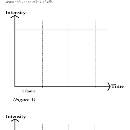
เฟรมต่างกัน การกะพริบจะเกิดขึ้น
สิ่ง
ทอ
สินค้า
การ
วัด
สี
การ
วัด
ลักษณะ
พื้น
ผิว
การ
ถ่าย
ภาพ
ไฮ
เปอร์