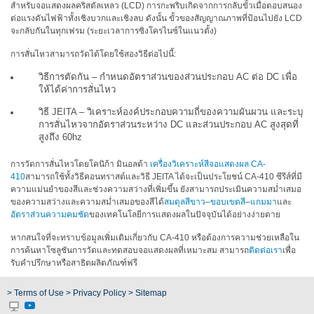
การ
สำหรับจอแสดงผลคริสตัลเหลว (LCD) การกะพริบเกิดจากการกลับขั้วเมื่อตอบสนอง
เรียน
ต่อแรงดันไฟฟ้าทั้งเชิงบวกและเชิงลบ ดังนั้น ขั้วของสัญญาณภาพที่ป้อนไปยัง LCD
จะกลับกันในทุกเฟรม (ระยะเวลาการซิงโครไนซ์ในแนวตั้ง)
รู้
ศูนย์
การสั่นไหวสามารถวัดได้โดยใช้สองวิธีต่อไปนี้:
การ
วิธีการตัดกัน – กำหนดอัตราส่วนของส่วนประกอบ AC ต่อ DC เพื่อ
วัด
ให้ได้ค่าการสั่นไหว
สี
วิธี JEITA – วิเคราะห์องค์ประกอบความถี่ของความผันผวน และระบุ
การสั่นไหวจากอัตราส่วนระหว่าง DC และส่วนประกอบ AC สูงสุดที่
การ
สูงถึง 60hz
วัด
ค่า
การวัดการสั่นไหวโดยโคนิก้า มินอลต้า
เครื่องวิเคราะห์สีจอแสดงผล CA-
แสง
410
สามารถใช้ทั้งวิธีคอนทราสต์และวิธี JEITA ได้จะเป็นประโยชน์ CA-410 ซีรีส์ที่มี
ความแม่นยำของสีและช่วงความสว่างที่เพิ่มขึ้น ยังสามารถประเมินความสม่ำเสมอ
ของความสว่างและความสม่ำเสมอของสีได้
สมดุลสีขาว
–
ขอบเขตสี
–
แกมมา
และ
เอกสาร
อัตราส่วนความคมชัด
ของเทคโนโลยีการแสดงผลในปัจจุบันได้อย่างง่ายดาย
ไวท์
เปเปอร์
หากสนใจที่จะทราบข้อมูลเพิ่มเติมเกี่ยวกับ CA-410 หรือต้องการความช่วยเหลือใน
การค้นหาโซลูชันการวัดและทดสอบจอแสดงผลที่เหมาะสม สามารถ
ติดต่อเรา
เพื่อ
กรณี
รับคำปรึกษาหรือสาธิตผลิตภัณฑ์ฟรี
ศึกษา
> Terms of Use
> Privacy Policy
> Sitemap
การ