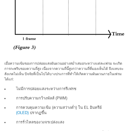
โหลด
แค
ต
ตา
ล็อก
(ENG)
ดาวน์โหลด
ซอฟต์แวร์
ดาวน์โหลด
เมื่อความเข้มของการปล่อยแสงผันผวนอย่างสม่ำเสมอระหว่างแต่ละเฟรม จะเกิด
คู่มือ
การกะพริบของความถี่สูง เนื่องจากความถี่นี้สูงกว่าความถี่ที่มองเห็นได้ จึงแทบจะ
(ENG)
สังเกตไม่เห็น ปัจจัยที่เป็นไปได้บางประการที่ทำให้เกิดความผันผวนภายในเฟรม
ได้แก่:
หนังสือ
ไม่มีการปล่อยแสงระหว่างการรีเฟรช
การ
ศึกษา
การปรับความกว้างพัลส์ (PWM)
(ENG)
การควบคุมความเข้ม (ความสว่างต่ำ) ใน EL อินทรีย์
(OLED)
ปรากฏขึ้น
วิดีโอ
YouTube
การรั่วไหลของวงจรเปล่งแสง