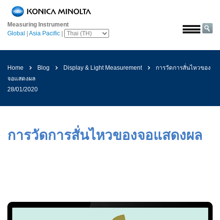
หน้า
หลัก
Measuring Instrument
Global
|
Asia Pacific
|
โซลูชั่น
การ
บิน
Home
Blog
Display & Light Measurement
การวัดการสั่นไหวของ
และ
จอแสดงผล
อวกาศ
28/01/2020
การเกษตร
และ
อาหาร
การวัดการสั่นไหวของจอแสดงผล
ยาน
ยนต์
วัสดุ
ก่อสร้าง
เคมีภัณฑ์
เครื่อง