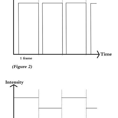
สเปกตรัม
การ
วัด
ค่า
แสง
การ
วัด
จอภาพ
แสดง
ผล
สินค้า
ที่
เลิก
ผลิต
แล้ว
ทรัพยากร
ดาวน์