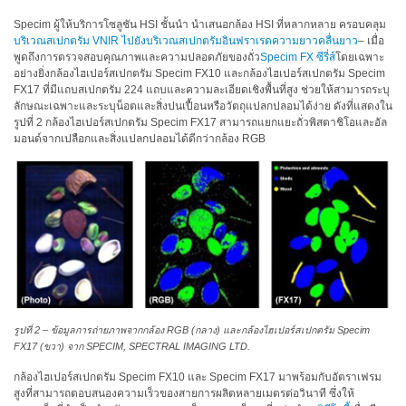
โหลด
แค
Specim ผู้ให้บริการโซลูชัน HSI ชั้นนำ นำเสนอกล้อง HSI ที่หลากหลาย ครอบคลุม
บริเวณสเปกตรัม VNIR ไปยังบริเวณสเปกตรัมอินฟราเรดความยาวคลื่นยาว
– เมื่อ
ต
พูดถึงการตรวจสอบคุณภาพและความปลอดภัยของถั่ว
Specim FX ซีรี่ส์
โดยเฉพาะ
ตา
อย่างยิ่งกล้องไฮเปอร์สเปกตรัม Specim FX10 และกล้องไฮเปอร์สเปกตรัม Specim
ล็อก
FX17 ที่มีแถบสเปกตรัม 224 แถบและความละเอียดเชิงพื้นที่สูง ช่วยให้สามารถระบุ
(ENG)
ลักษณะเฉพาะและระบุน็อตและสิ่งปนเปื้อนหรือวัตถุแปลกปลอมได้ง่าย ดังที่แสดงใน
รูปที่ 2 กล้องไฮเปอร์สเปกตรัม Specim FX17 สามารถแยกแยะถั่วพิสตาชิโอและอัล
ดาวน์โหลด
มอนด์จากเปลือกและสิ่งแปลกปลอมได้ดีกว่ากล้อง RGB
ซอฟต์แวร์
ดาวน์โหลด
คู่มือ
(ENG)
หนังสือ
การ
ศึกษา
(ENG)
รูปที่ 2 – ข้อมูลการถ่ายภาพจากกล้อง RGB (กลาง) และกล้องไฮเปอร์สเปกตรัม Specim
FX17 (ขวา) จาก SPECIM, SPECTRAL IMAGING LTD.
วิดีโอ
YouTube
กล้องไฮเปอร์สเปกตรัม Specim FX10 และ Specim FX17 มาพร้อมกับอัตราเฟรม
สูงที่สามารถตอบสนองความเร็วของสายการผลิตหลายเมตรต่อวินาที ซึ่งให้