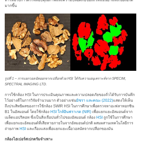
สเปกตรัม
ทำให้มีวิธีการตรวจสอบคุณภาพและความปลอดภัยของถั่วที่แม่นยำและเชื่อถือได้
มากขึ้น
การ
วัด
ค่า
แสง
การ
วัด
จอภาพ
แสดง
ผล
รูปที่ 1 – การแยกวอลนัทออกจากเปลือกด้วย HSI ได้รับความอนุเคราะห์จาก SPECIM,
สินค้า
SPECTRAL IMAGING LTD.
ที่
การใช้กล้อง HSI ในการประเมินคุณภาพและความปลอดภัยของถั่วได้รับการบันทึก
เลิก
ไว้อย่างดีในการวิจัยจำนวนมาก ตัวอย่างเช่น
มิชรา และคณะ (2022)
แสดงให้เห็น
ผลิต
ถึงประสิทธิผลของการใช้กล้อง SWIR HSI ในการศึกษาเพื่อตรวจหาอะฟลาทอกซิน
แล้ว
B1 ในอัลมอนด์ โดยใช้กล้อง
HSI ใกล้อินฟราเรด (NIR)
เพื่อแยกแยะอัลมอนด์จาก
เมล็ดแอปริคอท ซึ่งเป็นสิ่งเจือปนทั่วไปของอัลมอนด์ กล้อง
HSI
ถูกใช้ในการศึกษา
เพื่อแยกแยะอัลมอนด์ที่เสียหายภายในจากอัลมอนด์ปกติ ผสมผสานเทคโนโลยีการ
ทรัพยากร
ถ่ายภาพ
HSI
และเรืองแสงเพื่อแยกแยะเนื้อวอลนัทจากเปลือกของมัน
ดาวน์
กล้องไฮเปอร์สเปกตรัมจำเพาะ