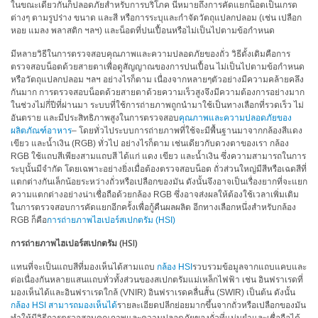
ในขณะเดียวกันก็ปลอดภัยสำหรับการบริโภค นี่หมายถึงการคัดแยกน็อตเป็นเกรด
ต่างๆ ตามรูปร่าง ขนาด และสี หรือการระบุและกำจัดวัตถุแปลกปลอม (เช่น เปลือก
สิ่ง
หอย แมลง พลาสติก ฯลฯ) และน็อตที่ปนเปื้อนหรือไม่เป็นไปตามข้อกำหนด
ทอ
มีหลายวิธีในการตรวจสอบคุณภาพและความปลอดภัยของถั่ว วิธีดั้งเดิมคือการ
ตรวจสอบน็อตด้วยสายตาเพื่อดูสัญญาณของการปนเปื้อน ไม่เป็นไปตามข้อกำหนด
สินค้า
หรือวัตถุแปลกปลอม ฯลฯ อย่างไรก็ตาม เนื่องจากหลายๆตัวอย่างมีความคล้ายคลึง
กันมาก การตรวจสอบน็อตด้วยสายตาด้วยความเร็วสูงจึงมีความต้องการอย่างมาก
การ
ในช่วงไม่กี่ปีที่ผ่านมา ระบบที่ใช้การถ่ายภาพถูกนำมาใช้เป็นทางเลือกที่รวดเร็ว ไม่
วัด
อันตราย และมีประสิทธิภาพสูงในการตรวจสอบ
คุณภาพและความปลอดภัยของ
สี
ผลิตภัณฑ์อาหาร
– โดยทั่วไประบบการถ่ายภาพที่ใช้จะมีพื้นฐานมาจากกล้องสีแดง
เขียว และน้ำเงิน (RGB) ทั่วไป อย่างไรก็ตาม เช่นเดียวกับดวงตาของเรา กล้อง
การ
RGB ใช้แถบสีเพียงสามแถบสี ได้แก่ แดง เขียว และน้ำเงิน ซึ่งความสามารถในการ
วัด
ระบุนั้นมีจำกัด โดยเฉพาะอย่างยิ่งเมื่อต้องตรวจสอบน็อต ถั่วส่วนใหญ่มีสีหรือเฉดสีที่
แตกต่างกันเล็กน้อยระหว่างถั่วหรือเปลือกของมัน ดังนั้นจึงอาจเป็นเรื่องยากที่จะแยก
ลักษณะ
ความแตกต่างอย่างน่าเชื่อถือด้วยกล้อง RGB ซึ่งอาจส่งผลให้ต้องใช้เวลาเพิ่มเติม
พื้น
ในการตรวจสอบการคัดแยกอีกครั้งเพื่อกู้คืนผลผลิต อีกทางเลือกหนึ่งสำหรับกล้อง
ผิว
RGB ก็คือ
การถ่ายภาพไฮเปอร์สเปกตรัม (HSI)
การ
การถ่ายภาพไฮเปอร์สเปกตรัม (HSI)
ถ่าย
แทนที่จะเป็นแถบสีที่มองเห็นได้สามแถบ
กล้อง HSI
รวบรวมข้อมูลจากแถบแคบและ
ภาพ
ต่อเนื่องกันหลายแสนแถบทั่วทั้งส่วนของสเปกตรัมแม่เหล็กไฟฟ้า เช่น อินฟราเรดที่
ไฮ
มองเห็นได้และอินฟราเรดใกล้ (VNIR) อินฟราเรดคลื่นสั้น (SWIR) เป็นต้น ดังนั้น
เปอร์
กล้อง HSI สามารถมองเห็นได้
รายละเอียดปลีกย่อยมากขึ้นจากถั่วหรือเปลือกของมัน