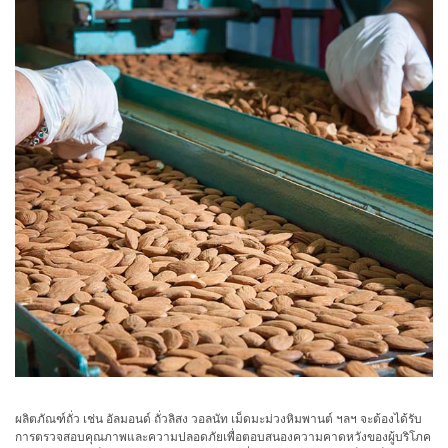
ใช้
ไฟฟ้า
สี
และ
สาร
เคลือบ
ผลิตภัณฑ์
ดูแล
ส่วน
บุคคล
ยา
พลาสติก
เตรียม
พิมพ์
และ
ผลิตภัณฑ์ถั่ว เช่น อัลมอนด์ ถั่วลิสง วอลนัท เม็ดมะม่วงหิมพานต์ ฯลฯ จะต้องได้รับ
งาน
การตรวจสอบคุณภาพและความปลอดภัยเพื่อตอบสนองความคาดหวังของผู้บริโภค
พิมพ์