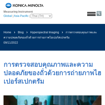
หน้า
หลัก
Measuring Instrument
Global
|
Asia Pacific
|
โซลูชั่น
การ
บิน
Home
Blog
Hyperspectral Imaging
การตรวจสอบคุณภาพและ
และ
ความปลอดภัยของถั่วด้วยการถ่ายภาพไฮเปอร์สเปกตรัม
อวกาศ
09/11/2022
การเกษตร
และ
อาหาร
การตรวจสอบคุณภาพและความ
ยาน
ปลอดภัยของถั่วด้วยการถ่ายภาพไฮ
ยนต์
เปอร์สเปกตรัม
วัสดุ
ก่อสร้าง
เคมีภัณฑ์
เครื่อง