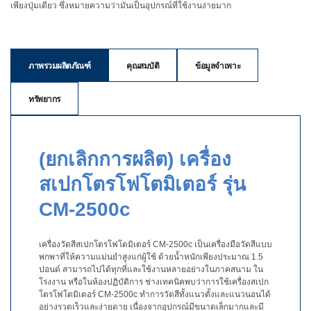
เพียงปุ่มเดียว ซึ่งหมายความว่ามันเป็นอุปกรณ์ที่ใช้งานง่ายมาก
สิ่ง
ทอ
ภาพรวมผลิตภัณฑ์
คุณสมบัติ
ข้อมูลจำเพาะ
สินค้า
การ
ทรัพยากร
วัด
สี
การ
(ยกเลิกการผลิต) เครื่อง
วัด
ลักษณะ
สเปกโตรโฟโตมิเตอร์ รุ่น
พื้น
CM-2500c
ผิว
การ
เครื่องวัดสีสเปกโตรโฟโตมิเตอร์ CM-2500c
เป็นเครื่องมือวัดสีแบบ
ถ่าย
พกพาที่ให้ความแม่นยำสูงแก่ผู้ใช้ ด้วยน้ำหนักเพียงประมาณ
1.5
ภาพ
ปอนด์ สามารถไปได้ทุกที่และใช้งานหลายอย่างในภาคสนาม ใน
ไฮ
โรงงาน หรือในห้องปฏิบัติการ ช่างเทคนิคพบว่าการใช้เครื่องสเปก
โตรโฟโตมิเตอร์
CM-2500c
ทำการวัดสีทั้งแนวตั้งและแนวนอนได้
เปอร์
อย่างรวดเร็วและง่ายดาย เนื่องจากอุปกรณ์มีขนาดเล็กมากและมี