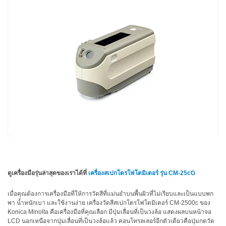
ใช้
ไฟฟ้า
สี
และ
สาร
เคลือบ
ผลิตภัณฑ์
ดูแล
ส่วน
บุคคล
ยา
พลาสติก
ดูเครื่องมือรุ่นล่าสุดของเราได้ที่
เครื่องสเปกโตรโฟโตมิเตอร์ รุ่น CM-25cG
เตรียม
พิมพ์
เมื่อคุณต้องการเครื่องมือที่ให้การวัดสีที่แม่นยำบนพื้นผิวที่ไม่เรียบและเป็นแบบพก
และ
พา น้ำหนักเบา และใช้งานง่าย เครื่องวัดสีสเปกโตรโฟโตมิเตอร์
CM-2500c ของ
Konica Minolta
คือเครื่องมือที่คุณเลือก มีปุ่มเลื่อนที่เป็นวงล้อ แสดงผลบนหน้าจอ
งาน
LCD
นอกเหนือจากปุ่มเลื่อนที่เป็นวงล้อแล้ว คอนโทรลเลอร์อีกตัวเดียวคือปุ่มกดวัด
พิมพ์