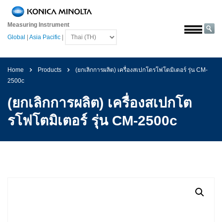
หน้า
หลัก
Measuring Instrument
Global
|
Asia Pacific
|
โซลูชั่น
การ
บิน
Home
Products
(ยกเลิกการผลิต) เครื่องสเปกโตรโฟโตมิเตอร์ รุ่น CM-
และ
2500c
อวกาศ
(ยกเลิกการผลิต) เครื่องสเปกโต
การเกษตร
และ
รโฟโตมิเตอร์ รุ่น CM-2500c
อาหาร
ยาน
ยนต์
วัสดุ
ก่อสร้าง
เคมีภัณฑ์
เครื่อง