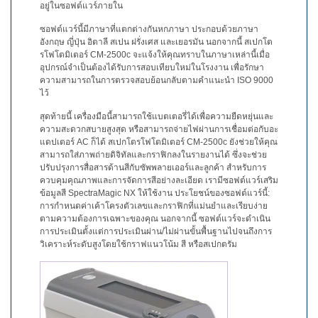
โหลด
อยู่ในซอฟต์แวร์ภายใน
แค
ซอฟต์แวร์นี้มีภาษาที่แตกต่างกันหกภาษา ประกอบด้วยภาษา
ต
อังกฤษ ญี่ปุ่น อิตาลี สเปน ฝรั่งเศส และเยอรมัน นอกจากนี้ สเปกโต
ตา
รโฟโตมิเตอร์
CM-2500c
จะแจ้งให้คุณทราบในภาษาเหล่านี้เมื่อ
ล็อก
อุปกรณ์จำเป็นต้องได้รับการสอบเทียบใหม่ในโรงงาน เพื่อรักษา
(ENG)
ความสามารถในการตรวจสอบย้อนกลับตามคำแนะนำ
ISO 9000
ไว้
ดาวน์โหลด
สุดท้ายนี้ เครื่องมือนี้สามารถใช้แบตเตอรี่ได้เพื่อความยืดหยุ่นและ
ซอฟต์แวร์
ความสะดวกสบายสูงสุด หรือสามารถจ่ายไฟผ่านการเชื่อมต่อกับอะ
แดปเตอร์
AC
ก็ได้ สเปกโตรโฟโตมิเตอร์
CM-2500c
ยังช่วยให้คุณ
ดาวน์โหลด
สามารถใส่ภาพถ่ายดิจิทัลและกราฟิกลงในรายงานได้ ซึ่งจะช่วย
คู่มือ
ปรับปรุงการสื่อสารด้านสีกับซัพพลายเออร์และลูกค้า สำหรับการ
(ENG)
ควบคุมคุณภาพและการจัดการสีอย่างละเอียด เรามีซอฟต์แวร์เสริม
ข้อมูลสี
SpectraMagic NX
ให้ใช้งาน ประโยชน์ของซอฟต์แวร์นี้:
หนังสือ
การกำหนดค่าเค้าโครงตัวเลขและกราฟิกที่แม่นยำและเรียบง่าย
ตามความต้องการเฉพาะของคุณ นอกจากนี้ ซอฟต์แวร์จะดำเนิน
การ
การประเมินตั้งแต่การประเมินผ่าน/ไม่ผ่านขั้นพื้นฐานไปจนถึงการ
ศึกษา
วิเคราะห์ระดับสูงโดยใช้กราฟแนวโน้ม สี หรือสเปกตรัม
(ENG)
วิดีโอ
YouTube