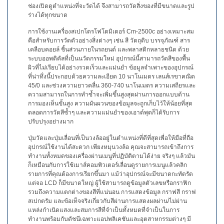
สเปกตรัม
ช่องเปิดดูตำแหน่งที่จะวัดได้ จึงสามารถวัดสิ่งของที่มีขนาดและรูป
ร่างได้ทุกขนาด
การ
วัด
การใช้งานเครื่องสเปกโตรโฟโตมิเตอร์
Cm-2500c
อย่างเหมาะสม
ค่า
คือสำหรับการวัดตัวอย่างสิ่งต่างๆ เช่น สี วัตถุดิบ บรรจุภัณฑ์ สาร
เคลือบคอยล์ ชิ้นส่วนภายในรถยนต์ และพลาสติกหลายชนิด ด้วย
แสง
ระบบออพติคัลที่เป็นนวัตกรรมใหม่ อุปกรณ์นี้สามารถวัดสีของพื้น
ผิวที่ไม่เรียบได้อย่างรวดเร็วและแม่นยำ ข้อมูลจำเพาะของอุปกรณ์
การ
ที่น่าทึ่งนี้ประกอบด้วยความละเอียด
10
นาโนเมตร เลนส์เรขาคณิต
วัด
45/0
และช่วงความยาวคลื่น
360-740
นาโนเมตร ความเสถียรและ
จอภาพ
ความสามารถในการทำซ้ำจะเพิ่มขึ้นสูงสุดผ่านการออกแบบด้าน
แสดง
การมองเห็นขั้นสูง ความผันผวนของข้อมูลจะถูกเก็บไว้ให้น้อยที่สุด
ตลอดการวัดสีซ้ำๆ และความแม่นยำของเอาต์พุตก็ได้รับการ
ผล
ปรับปรุงอย่างมาก
สินค้า
ปุ่มวัดและปุ่มเลื่อนที่เป็นวงล้ออยู่ในตำแหน่งที่ดีที่สุดเพื่อให้มือที่ถือ
ที่
อุปกรณ์ใช้งานได้สะดวก เพียงหมุนวงล้อ คุณจะสามารถเข้าถึงการ
เลิก
ทำงานทั้งหมดของเครื่องผ่านเมนูที่ปฏิบัติตามได้ง่าย จริงๆ แล้วมัน
ก็เหมือนกับการใช้เมาส์คอมพิวเตอร์เลื่อนดูรายการเมนูแล้วคลิก
ผลิต
รายการที่คุณต้องการเรียกขึ้นมา แม้ว่าอุปกรณ์จะมีขนาดกะทัดรัด
แล้ว
แต่จอ
LCD
ก็มีขนาดใหญ่ ผู้ใช้สามารถดูข้อมูลตัวเลขหรือกราฟิก
รวมถึงความแตกต่างของสีที่แน่นอน การแสดงข้อมูล กราฟสี กราฟ
ทรัพยากร
สเปกตรัม และข้อเท็จจริงเกี่ยวกับสีผ่านการแสดงผลผ่าน/ไม่ผ่าน
แหล่งกำเนิดแสงและสมการสีที่จำเป็นทั้งหมดที่จำเป็นในการ
ดาวน์
ทำงานพร้อมกับดัชนีเฉพาะแอปพลิเคชันและอุตสาหกรรมต่างๆ มี