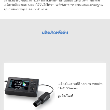
หลายเพื่อระบุลักษณะการแสดงผล สเปกโตรเรดิโอมิเตอร์ เครื่องวิเคราะห์สี และ
เครื่องวัดสีความสว่างช่วยให้มั่นใจได้ว่าประสิทธิภาพการแสดงผลและมาตรฐาน
สิ่ง
คุณภาพจะบรรลุผลได้อย่างง่ายดาย
ทอ
สินค้า
ผลิตภัณฑ์เด่น
การ
วัด
สี
การ
วัด
ลักษณะ
พื้น
ผิว
การ
เครื่องวิเคราะห์สี Konica Minolta
CA-410 Series
ถ่าย
ภาพ
ดูผลิตภัณฑ์
ไฮ
เปอร์