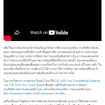
ใช้
ไฟฟ้า
สี
และ
สาร
เคลือบ
ผลิตภัณฑ์
ดูแล
เพื่อให้อุปกรณ์แสดงผลนำเสนอข้อมูลได้อย่างชัดเจนและถูกต้อง ประสิทธิภาพและ
คุณภาพของอุปกรณ์จึงมีความสำคัญอย่างยิ่ง จอแสดงผลจะต้องสามารถนำเสนอ
ส่วน
ข้อมูลที่สามารถอ่านได้ภายใต้สภาพการมองเห็นที่แตกต่างกัน หากจอแสดงผลได้
บุคคล
รับการออกแบบเพื่อใช้ในสภาพแวดล้อมที่มืดหรือแสงระดับต่ำ จอแสดงผลนั้นจะ
ต้องปล่อยแสงเพียงพอเพื่อลดความเครียดในการปรับตัวและแสงจ้าที่ไม่สบายตัว ใน
ยา
ขณะเดียวกันก็รักษาความชัดเจนไว้ได้ หากจะใช้ภายใต้สภาพแวดล้อมที่มีแสงจ้า
จอแสดงผลจะต้องมีคอนทราสต์เพียงพอจึงจะอ่านค่าต่างๆได้
พลาสติก
ในมาตรวิทยาการแสดงผล โดยทั่วไปจะใช้
CIE 1931 Yxy Chromaticity Diagram
เตรียม
และ
CIE 1976 Yu’v’ Color Space
เพื่ออธิบายสีเป็นตัวเลข พารามิเตอร์
พิมพ์
ประสิทธิภาพการแสดงผลทั่วไปบางส่วนได้แก่
สมดุลสีขาว
ขอบเขต
สี
แกมมา
อัตราส่วนคอนทราสต์
ความ
สม่ำเสมอ
และการ
กะพริบ
และ
งาน
เครื่องมือและโซลูชันการตรวจจับของ Konica Minolta ถูกนำมาใช้กันอย่างแพร่
พิมพ์