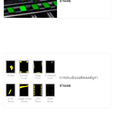
อ่านเลย
ข้อมูล
องค์กร
(ENG)
หน่วย
ธุรกิจ
การ
ตรวจ
จับ
(ENG)
ตัวแทน
จำหน่าย
การประเมินจอดิสเพลย์มูรา
สิ่ง
ที่
อ่านเลย
เรา
ยืน
หยัด
เพื่อ
(ENG)