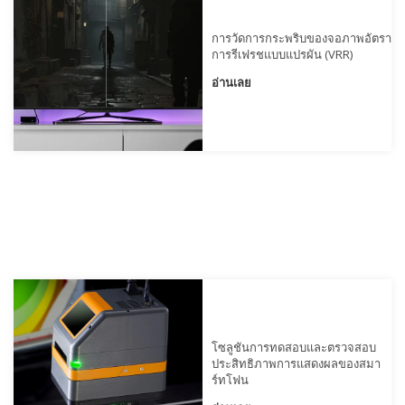
สัมมนา
ผ่าน
การวัดการกระพริบของจอภาพอัตรา
เว็บ
การรีเฟรชแบบแปรผัน (VRR)
ตาม
อ่านเลย
ความ
ต้องการ
โปสเตอร์
อภิธาน
ศัพท์
คำถาม
ที่
พบ
บ่อย
บล็อก
โซลูชันการทดสอบและตรวจสอบ
เกี่ยว
ประสิทธิภาพการแสดงผลของสมา
ร์ทโฟน
กับ
เรา