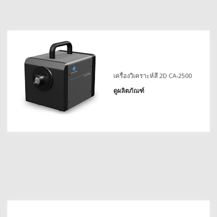
โหลด
แค
ต
ตา
ล็อก
(ENG)
ดาวน์โหลด
เครื่องวิเคราะห์สี 2D CA-2500
ซอฟต์แวร์
ดูผลิตภัณฑ์
ดาวน์โหลด
คู่มือ
(ENG)
หนังสือ
การ
ศึกษา
(ENG)
วิดีโอ
YouTube