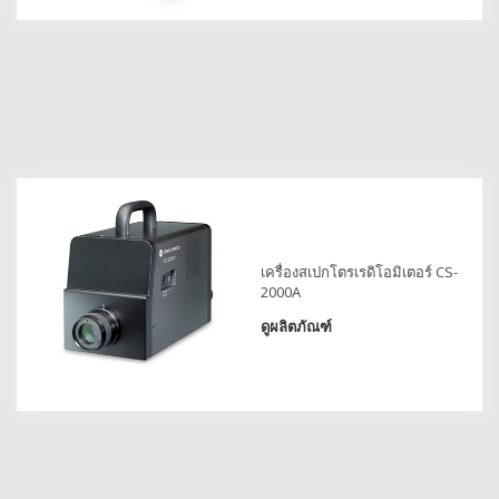
สเปกตรัม
การ
วัด
ค่า
แสง
การ
วัด
จอภาพ
แสดง
ผล
เครื่องสเปกโตรเรดิโอมิเตอร์ CS-
2000A
สินค้า
ที่
ดูผลิตภัณฑ์
เลิก
ผลิต
แล้ว
ทรัพยากร
ดาวน์