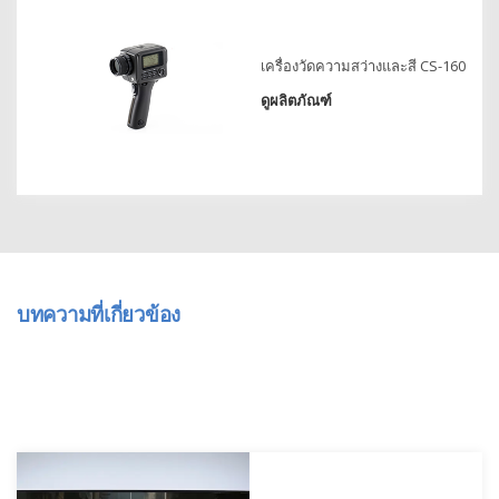
การ
เรียน
รู้
เครื่องวัดความสว่างและสี CS-160
ศูนย์
ดูผลิตภัณฑ์
การ
วัด
สี
การ
วัด
ค่า
แสง
บทความที่เกี่ยวข้อง
เอกสาร
ไวท์
เปเปอร์
กรณี
ศึกษา
การ