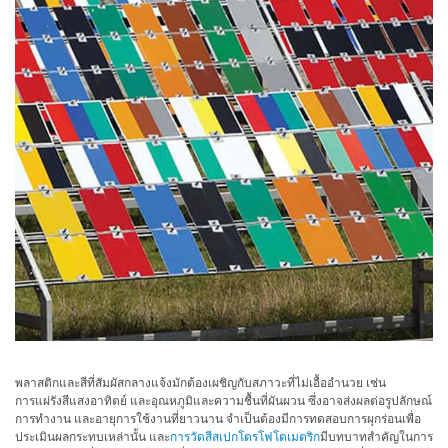
ใช้
ไฟฟ้า
สี
และ
สาร
เคลือบ
ผลิตภัณฑ์
ดูแล
ส่วน
บุคคล
ยา
พลาสติก
เตรียม
พิมพ์
พลาสติกและสีที่สัมผัสกลางแจ้งมักต้องเผชิญกับสภาวะที่ไม่เอื้ออำนวย เช่น
การแผ่รังสีแสงอาทิตย์ และอุณหภูมิและความชื้นที่ผันผวน ซึ่งอาจส่งผลต่อรูปลักษณ์
และ
การทำงาน และอายุการใช้งานที่ยาวนาน จำเป็นต้องมีการทดสอบการผุกร่อนเพื่อ
งาน
ประเมินผลกระทบเหล่านั้น และ
การวัดสีสเปกโตรโฟโตเมตริก
มีบทบาทสำคัญในการ
พิมพ์