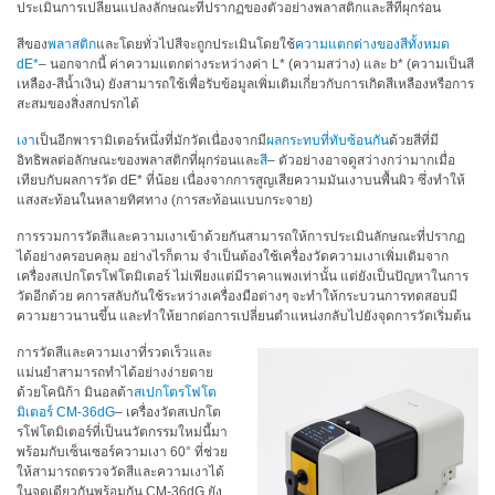
ประเมินการเปลี่ยนแปลงลักษณะที่ปรากฏของตัวอย่างพลาสติกและสีที่ผุกร่อน
สิ่ง
สีของ
พลาสติก
และโดยทั่วไปสีจะถูกประเมินโดยใช้
ความแตกต่างของสีทั้งหมด
ทอ
dE*
– นอกจากนี้ ค่าความแตกต่างระหว่างค่า L* (ความสว่าง) และ b* (ความเป็นสี
เหลือง-สีน้ำเงิน) ยังสามารถใช้เพื่อรับข้อมูลเพิ่มเติมเกี่ยวกับการเกิดสีเหลืองหรือการ
สะสมของสิ่งสกปรกได้
สินค้า
เงา
เป็นอีกพารามิเตอร์หนึ่งที่มักวัดเนื่องจากมี
ผลกระทบที่ทับซ้อนกัน
ด้วยสีที่มี
การ
อิทธิพลต่อลักษณะของพลาสติกที่ผุกร่อนและ
สี
– ตัวอย่างอาจดูสว่างกว่ามากเมื่อ
วัด
เทียบกับผลการวัด dE* ที่น้อย เนื่องจากการสูญเสียความมันเงาบนพื้นผิว ซึ่งทำให้
สี
แสงสะท้อนในหลายทิศทาง (การสะท้อนแบบกระจาย)
การ
การรวมการวัดสีและความเงาเข้าด้วยกันสามารถให้การประเมินลักษณะที่ปรากฏ
ได้อย่างครอบคลุม อย่างไรก็ตาม จำเป็นต้องใช้เครื่องวัดความเงาเพิ่มเติมจาก
วัด
เครื่องสเปกโตรโฟโตมิเตอร์ ไม่เพียงแต่มีราคาแพงเท่านั้น แต่ยังเป็นปัญหาในการ
ลักษณะ
วัดอีกด้วย คการสลับกันใช้ระหว่างเครื่องมือต่างๆ จะทำให้กระบวนการทดสอบมี
พื้น
ความยาวนานขึ้น และทำให้ยากต่อการเปลี่ยนตำแหน่งกลับไปยังจุดการวัดเริ่มต้น
ผิว
การวัดสีและความเงาที่รวดเร็วและ
แม่นยำสามารถทำได้อย่างง่ายดาย
การ
ด้วยโคนิก้า มินอลต้า
สเปกโตรโฟโต
ถ่าย
มิเตอร์ CM-36dG
– เครื่องวัดสเปกโต
ภาพ
รโฟโตมิเตอร์ที่เป็นนวัตกรรมใหม่นี้มา
ไฮ
พร้อมกับเซ็นเซอร์ความเงา 60° ที่ช่วย
เปอร์
ให้สามารถตรวจวัดสีและความเงาได้
ในจุดเดียวกันพร้อมกัน CM-36dG ยัง