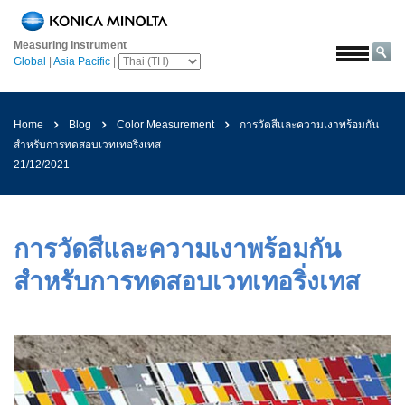
หน้า
หลัก
Measuring Instrument
Global
|
Asia Pacific
|
โซลูชั่น
การ
บิน
Home
Blog
Color Measurement
การวัดสีและความเงาพร้อมกัน
และ
สำหรับการทดสอบเวทเทอริ่งเทส
อวกาศ
21/12/2021
การเกษตร
และ
อาหาร
การวัดสีและความเงาพร้อมกัน
ยาน
สำหรับการทดสอบเวทเทอริ่งเทส
ยนต์
วัสดุ
ก่อสร้าง
เคมีภัณฑ์
เครื่อง