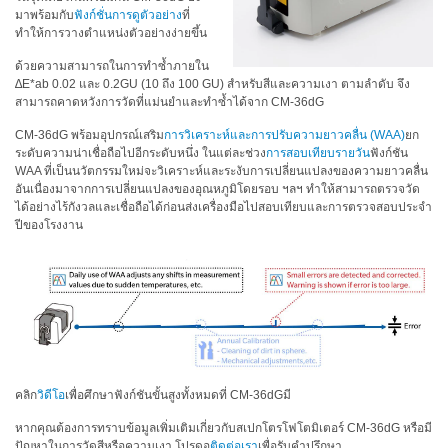
สเปกตรัม
มาพร้อมกับ
ฟังก์ชั่นการดูตัวอย่าง
ที่
ทำให้การวางตำแหน่งตัวอย่างง่ายขึ้น
การ
วัด
ด้วยความสามารถในการทำซ้ำภายใน
ค่า
∆E*ab 0.02 และ 0.2GU (10 ถึง 100 GU) สำหรับสีและความเงา ตามลำดับ จึง
สามารถคาดหวังการวัดที่แม่นยำและทำซ้ำได้จาก CM-36dG
แสง
CM-36dG พร้อมอุปกรณ์เสริม
การวิเคราะห์และการปรับความยาวคลื่น (WAA)
ยก
การ
ระดับความน่าเชื่อถือไปอีกระดับหนึ่ง ในแต่ละช่วง
การสอบเทียบรายวัน
ฟังก์ชัน
วัด
WAA ที่เป็นนวัตกรรมใหม่จะวิเคราะห์และระงับการเปลี่ยนแปลงของความยาวคลื่น
จอภาพ
อันเนื่องมาจากการเปลี่ยนแปลงของอุณหภูมิโดยรอบ ฯลฯ ทำให้สามารถตรวจวัด
แสดง
ได้อย่างไร้กังวลและเชื่อถือได้ก่อนส่งเครื่องมือไปสอบเทียบและการตรวจสอบประจำ
ปีของโรงงาน
ผล
สินค้า
ที่
เลิก
ผลิต
แล้ว
คลิก
วิดีโอ
เพื่อศึกษาฟังก์ชันขั้นสูงทั้งหมดที่ CM-36dGมี
ทรัพยากร
หากคุณต้องการทราบข้อมูลเพิ่มเติมเกี่ยวกับสเปกโตรโฟโตมิเตอร์ CM-36dG หรือมี
ดาวน์
ปัญหาในการวัดสีหรือความเงา โปรดอ
ติดต่อเรา
เพื่อรับคำปรึกษา