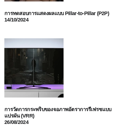
สิ่ง
การทดสอบการแสดงผลแบบ Pillar-to-Pillar (P2P)
ทอ
14/10/2024
สินค้า
การ
วัด
สี
การ
วัด
ลักษณะ
พื้น
ผิว
การ
ถ่าย
การวัดการกระพริบของจอภาพอัตราการรีเฟรชแบบ
ภาพ
แปรผัน (VRR)
ไฮ
26/08/2024
เปอร์