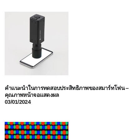
สเปกตรัม
การ
วัด
ค่า
แสง
การ
วัด
จอภาพ
แสดง
ผล
สินค้า
คำแนะนำในการทดสอบประสิทธิภาพของสมาร์ทโฟน –
ที่
คุณภาพหน้าจอแสดงผล
เลิก
03/01/2024
ผลิต
แล้ว
ทรัพยากร
ดาวน์