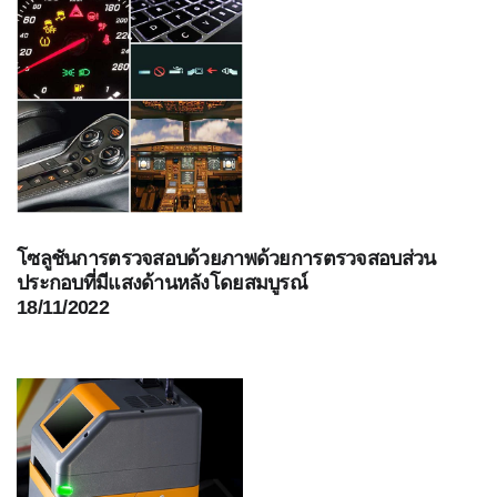
ข้อมูล
องค์กร
(ENG)
หน่วย
ธุรกิจ
การ
ตรวจ
จับ
(ENG)
โซลูชันการตรวจสอบด้วยภาพด้วยการตรวจสอบส่วน
ตัวแทน
ประกอบที่มีแสงด้านหลังโดยสมบูรณ์
จำหน่าย
18/11/2022
สิ่ง
ที่
เรา
ยืน
หยัด
เพื่อ
(ENG)