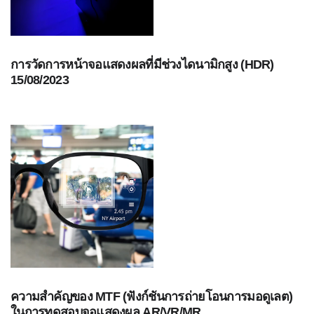
การ
เรียน
รู้
ศูนย์
การวัดการหน้าจอแสดงผลที่มีช่วงไดนามิกสูง (HDR)
การ
15/08/2023
วัด
สี
การ
วัด
ค่า
แสง
เอกสาร
ไวท์
เปเปอร์
กรณี
ศึกษา
ความสำคัญของ MTF (ฟังก์ชันการถ่ายโอนการมอดูเลต)
การ
ในการทดสอบจอแสดงผล AR/VR/MR