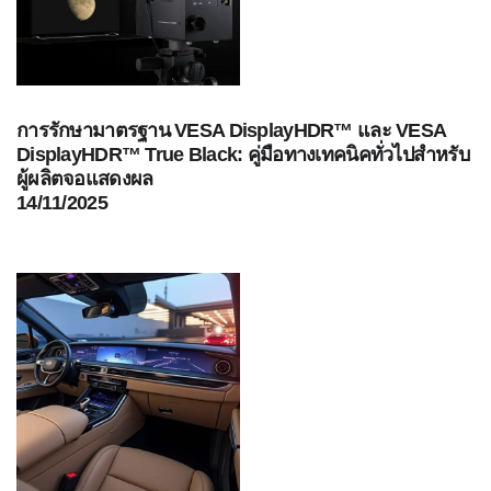
ใช้
ไฟฟ้า
สี
และ
การรักษามาตรฐาน VESA DisplayHDR™ และ VESA
สาร
DisplayHDR™ True Black: คู่มือทางเทคนิคทั่วไปสำหรับ
เคลือบ
ผู้ผลิตจอแสดงผล
ผลิตภัณฑ์
14/11/2025
ดูแล
ส่วน
บุคคล
ยา
พลาสติก
เตรียม
พิมพ์
และ
งาน
พิมพ์