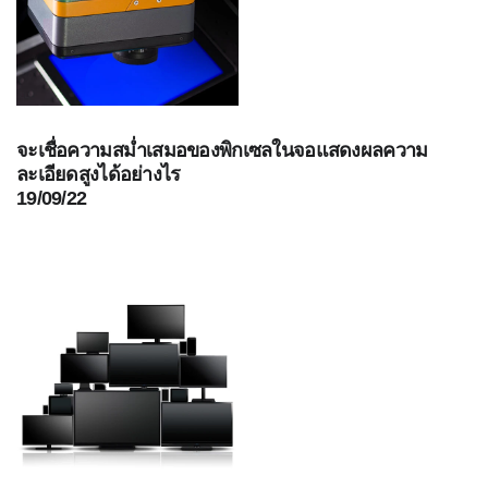
มุม
พัฒนา
ผลิตภัณฑ์
บริการ
ด้าน
จะเชื่อความสม่ำเสมอของพิกเซลในจอแสดงผลความ
เทคนิค
ละเอียดสูงได้อย่างไร
19/09/22
ข่าว
ติดต่อ
เรา