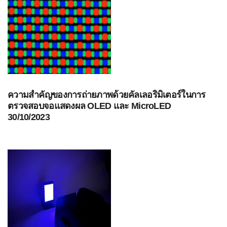
โหลด
แค
ต
ตา
ล็อก
(ENG)
ดาวน์โหลด
ซอฟต์แวร์
ความสำคัญของการถ่ายภาพด้วยคัลเลอริมิเตอร์ในการ
ตรวจสอบจอแสดงผล OLED และ MicroLED
ดาวน์โหลด
30/10/2023
คู่มือ
(ENG)
หนังสือ
การ
ศึกษา
(ENG)
วิดีโอ
YouTube