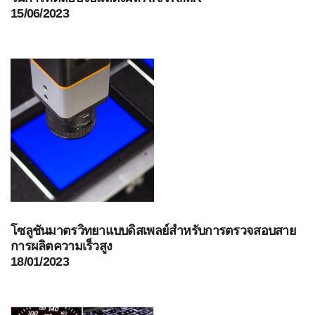
สัมมนา
15/06/2023
ผ่าน
เว็บ
ตาม
ความ
ต้องการ
โปสเตอร์
อภิธาน
ศัพท์
คำถาม
ที่
พบ
บ่อย
โซลูชันมาตรวิทยาแบบดิสเพลย์สำหรับการตรวจสอบสาย
การผลิตความเร็วสูง
บล็อก
18/01/2023
เกี่ยว
กับ
เรา